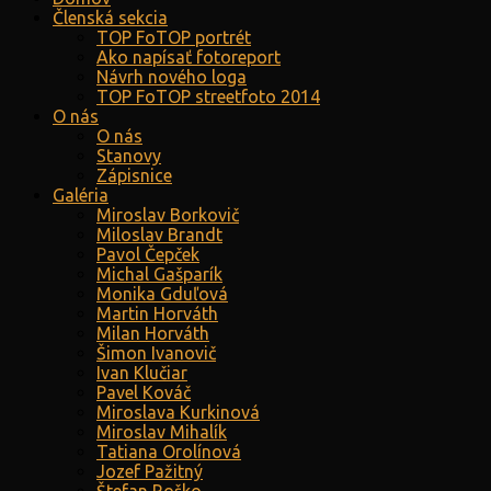
Členská sekcia
TOP FoTOP portrét
Ako napísať fotoreport
Návrh nového loga
TOP FoTOP streetfoto 2014
O nás
O nás
Stanovy
Zápisnice
Galéria
Miroslav Borkovič
Miloslav Brandt
Pavol Čepček
Michal Gašparík
Monika Gduľová
Martin Horváth
Milan Horváth
Šimon Ivanovič
Ivan Klučiar
Pavel Kováč
Miroslava Kurkinová
Miroslav Mihalík
Tatiana Orolínová
Jozef Pažitný