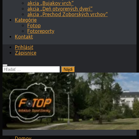
akcia „Bujakov vrch“
akcia „Deň otvorených dverí“
akcia „Prechod Zoborských vrchov“
Kategórie
Fotop
Fotoreporty
Kontakt
Prihlásiť
Zápisnice
Hľadať:
Domov