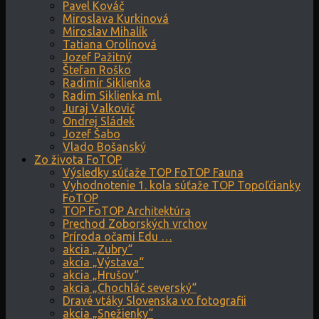
Pavel Kováč
Miroslava Kurkinová
Miroslav Mihalík
Tatiana Orolínová
Jozef Pažitný
Štefan Roško
Radimír Siklienka
Radim Siklienka ml.
Juraj Valkovič
Ondrej Sládek
Jozef Šabo
Vlado Bošanský
Zo života FoTOP
Výsledky súťaže TOP FoTOP Fauna
Vyhodnotenie 1. kola súťaže TOP Topoľčianky
FoTOP
TOP FoTOP Architektúra
Prechod Zoborských vrchov
Príroda očami Edu …
akcia „Zubry“
akcia „Výstava“
akcia „Hrušov“
akcia „Chochláč severský“
Dravé vtáky Slovenska vo fotografii
akcia „Snežienky“