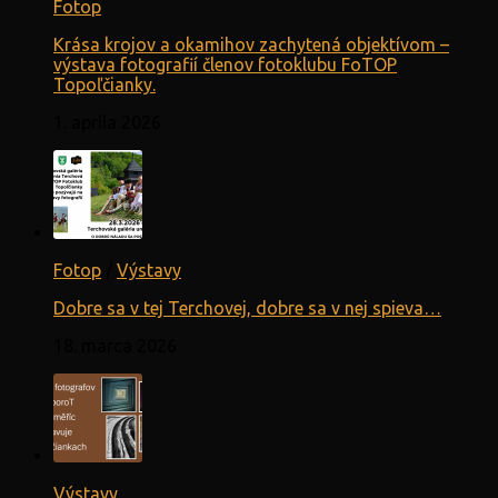
Fotop
Krása krojov a okamihov zachytená objektívom –
výstava fotografií členov fotoklubu FoTOP
Topoľčianky.
1. apríla 2026
Fotop
/
Výstavy
Dobre sa v tej Terchovej, dobre sa v nej spieva…
18. marca 2026
Výstavy