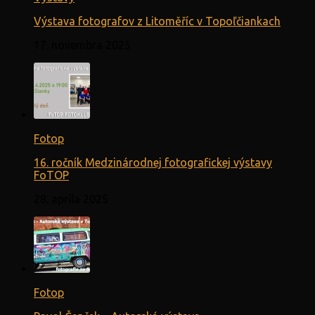
Výstava fotografov z Litoměříc v Topoľčiankach
17. novembra 2025
Fotop
16. ročník Medzinárodnej fotografickej výstavy
FoTOP
28. apríla 2025
Fotop