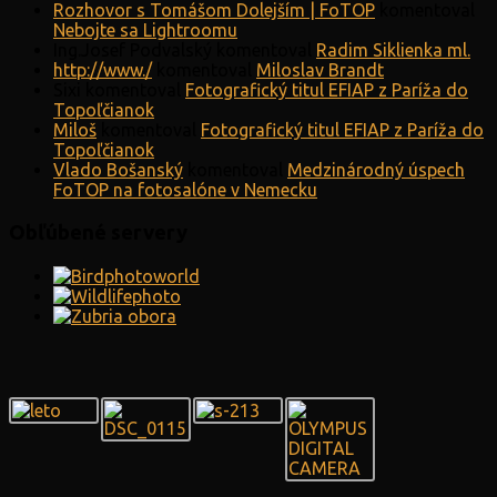
Rozhovor s Tomášom Dolejším | FoTOP
komentoval
Nebojte sa Lightroomu
Ing.Josef Podvalský
komentoval
Radim Siklienka ml.
http://www./
komentoval
Miloslav Brandt
Sixi
komentoval
Fotografický titul EFIAP z Paríža do
Topoľčianok
Miloš
komentoval
Fotografický titul EFIAP z Paríža do
Topoľčianok
Vlado Bošanský
komentoval
Medzinárodný úspech
FoTOP na fotosalóne v Nemecku
Obľúbené servery