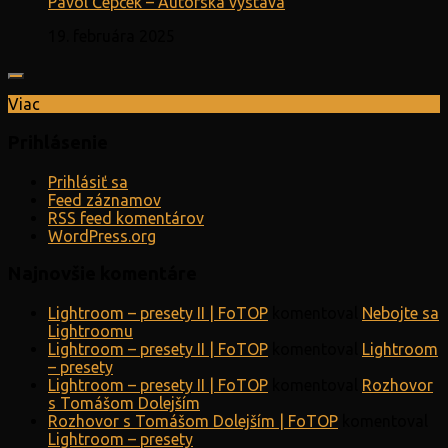
Pavol Čepček – Autorská výstava
19. februára 2025
Viac
Prihlásenie
Prihlásiť sa
Feed záznamov
RSS feed komentárov
WordPress.org
Najnovšie komentáre
Lightroom – presety II | FoTOP
komentoval
Nebojte sa
Lightroomu
Lightroom – presety II | FoTOP
komentoval
Lightroom
– presety
Lightroom – presety II | FoTOP
komentoval
Rozhovor
s Tomášom Dolejším
Rozhovor s Tomášom Dolejším | FoTOP
komentoval
Lightroom – presety