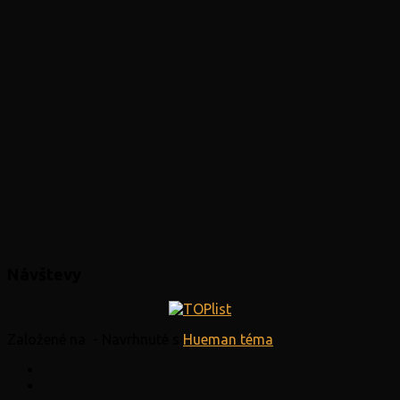
Návštevy
Založené na
- Navrhnuté s
Hueman téma