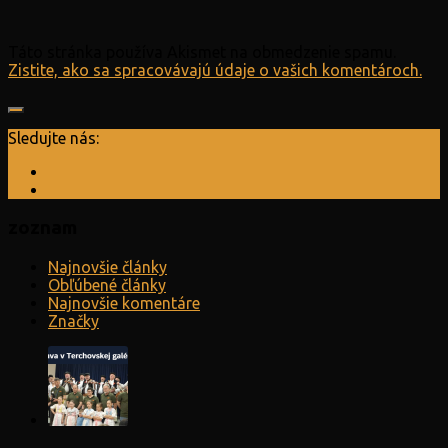
Táto stránka používa Akismet na obmedzenie spamu.
Zistite, ako sa spracovávajú údaje o vašich komentároch.
Sledujte nás:
zoznam
Najnovšie články
Obľúbené články
Najnovšie komentáre
Značky