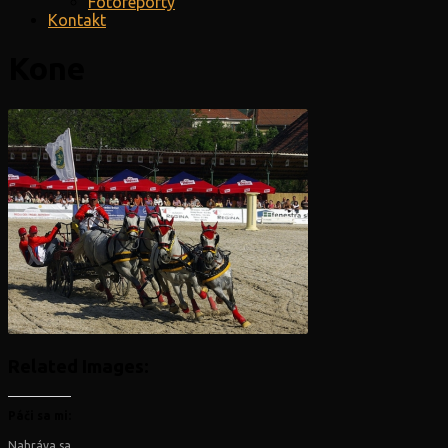
Fotoreporty
Kontakt
Kone
Related Images:
Páči sa mi:
Nahráva sa...