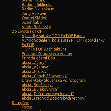
Štefan Roško
Radimír Siklienka
Radim Siklienka ml.
Juraj Valkovič
Ondrej Sládek
Jozef Šabo
Vlado Bošanský
Zo života FoTOP
Výsledky súťaže TOP FoTOP Fauna
Vyhodnotenie 1. kola súťaže TOP Topoľčianky
FoTOP
TOP FoTOP Architektúra
Prechod Zoborských vrchov
Príroda očami Edu …
akcia „Zubry“
akcia „Výstava“
akcia „Hrušov“
akcia „Chochláč severský“
Dravé vtáky Slovenska vo fotografii
akcia „Snežienky“
akcia „Bujakov vrch“
akcia „Deň otvorených dverí“
akcia „Prechod Zoborských vrchov“
Kategórie
Fotop