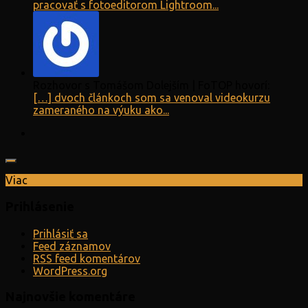
pracovať s fotoeditorom Lightroom...
Rozhovor s Tomášom Dolejším | FoTOP hovorí:
[…] dvoch článkoch som sa venoval videokurzu
zameraného na výuku ako...
Viac
Prihlásenie
Prihlásiť sa
Feed záznamov
RSS feed komentárov
WordPress.org
Najnovšie komentáre