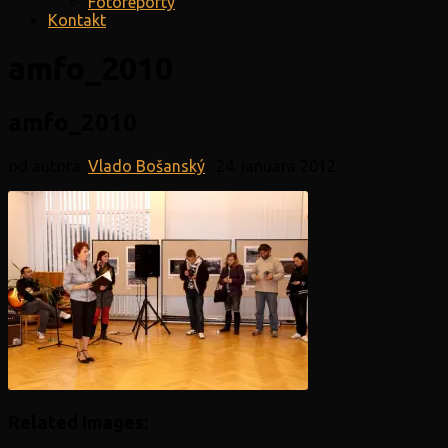
Fotoreporty
Kontakt
amfo_2010
amfo_2010
od autora:
Vlado Bošanský
·
24. januára 2012
Related Images: