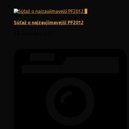
0
Súťaž o najzaujímavejší PF2012
14. decembra 2011