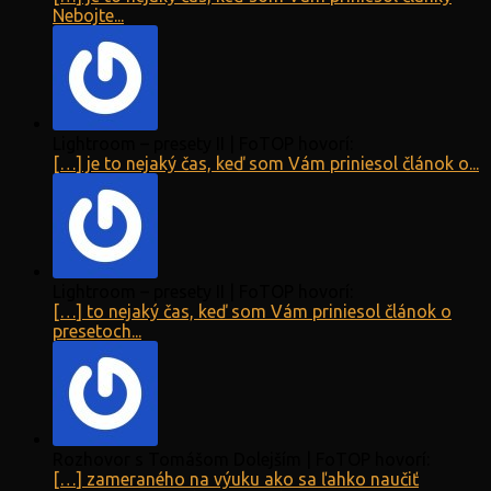
Nebojte...
Lightroom – presety II | FoTOP hovorí:
[…] je to nejaký čas, keď som Vám priniesol článok o...
Lightroom – presety II | FoTOP hovorí:
[…] to nejaký čas, keď som Vám priniesol článok o
presetoch...
Rozhovor s Tomášom Dolejším | FoTOP hovorí:
[…] zameraného na výuku ako sa ľahko naučiť