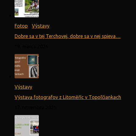
Fotop
/
Výstavy
Dobre sa v tej Terchovej, dobre sa v nej spieva…
18. marca 2026
Výstavy
Výstava fotografov z Litoměříc v Topoľčiankach
17. novembra 2025