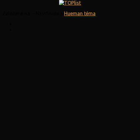
Založené na
- Navrhnuté s
Hueman téma