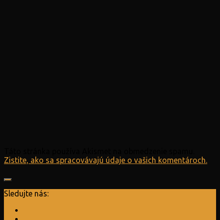
Táto stránka používa Akismet na obmedzenie spamu.
Zistite, ako sa spracovávajú údaje o vašich komentároch.
Sledujte nás: