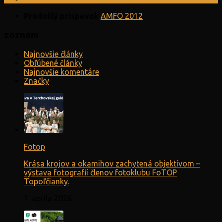
Predošlý príspevok
AMFO 2012
zoznam
Najnovšie články
Obľúbené články
Najnovšie komentáre
Značky
Fotop
Krása krojov a okamihov zachytená objektívom –
výstava fotografií členov fotoklubu FoTOP
Topoľčianky.
1. apríla 2026