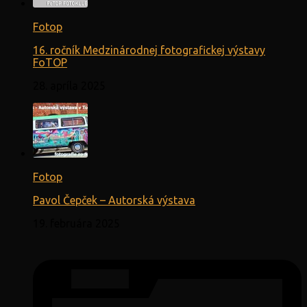
Fotop
16. ročník Medzinárodnej fotografickej výstavy
FoTOP
28. apríla 2025
Fotop
Pavol Čepček – Autorská výstava
19. februára 2025