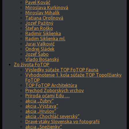
Pavel Kováč
Miroslava Kurkinová
Miroslav Mihalík
Tatiana Orolínová
Jozef Pažitný
Štefan Roško
Radimír Siklienka
Radim Siklienka ml.
Juraj Valkovič
Ondrej Sládek
Jozef Šabo
Vlado Bošanský
Zo života FoTOP
Výsledky súťaže TOP FoTOP Fauna
Vyhodnotenie 1. kola súťaže TOP Topoľčianky
FoTOP
TOP FoTOP Architektúra
Prechod Zoborských vrchov
Príroda očami Edu …
akcia „Zubry“
akcia „Výstava“
akcia „Hrušov“
akcia „Chochláč severský“
Dravé vtáky Slovenska vo fotografii
akcia „Snežienky“