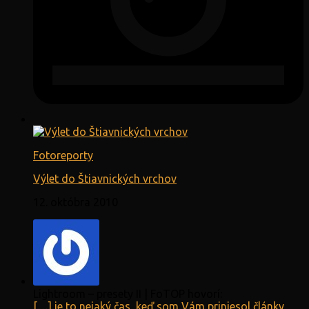
Fotoreporty
Výlet do Štiavnických vrchov
12. októbra 2010
Lightroom – presety II | FoTOP hovorí:
[…] je to nejaký čas, keď som Vám priniesol články