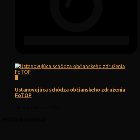
4
Ustanovujúca schôdza občianskeho združenia
FoTOP
28. septembra 2010
Pridaj komentár