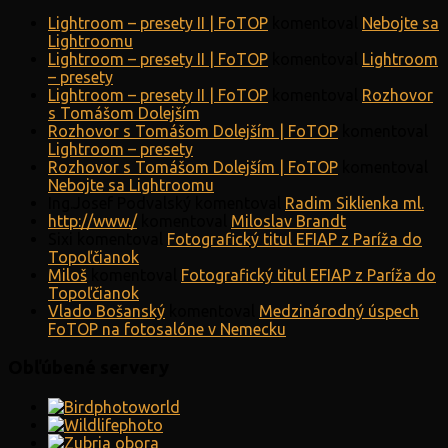
Lightroom – presety II | FoTOP
komentoval
Nebojte sa
Lightroomu
Lightroom – presety II | FoTOP
komentoval
Lightroom
– presety
Lightroom – presety II | FoTOP
komentoval
Rozhovor
s Tomášom Dolejším
Rozhovor s Tomášom Dolejším | FoTOP
komentoval
Lightroom – presety
Rozhovor s Tomášom Dolejším | FoTOP
komentoval
Nebojte sa Lightroomu
Ing.Josef Podvalský
komentoval
Radim Siklienka ml.
http://www./
komentoval
Miloslav Brandt
Sixi
komentoval
Fotografický titul EFIAP z Paríža do
Topoľčianok
Miloš
komentoval
Fotografický titul EFIAP z Paríža do
Topoľčianok
Vlado Bošanský
komentoval
Medzinárodný úspech
FoTOP na fotosalóne v Nemecku
Obľúbené servery