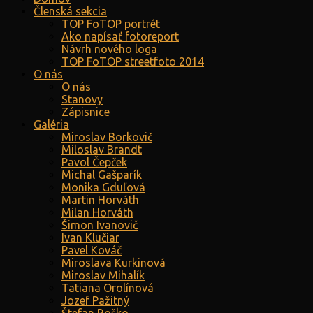
Členská sekcia
TOP FoTOP portrét
Ako napísať fotoreport
Návrh nového loga
TOP FoTOP streetfoto 2014
O nás
O nás
Stanovy
Zápisnice
Galéria
Miroslav Borkovič
Miloslav Brandt
Pavol Čepček
Michal Gašparík
Monika Gduľová
Martin Horváth
Milan Horváth
Šimon Ivanovič
Ivan Klučiar
Pavel Kováč
Miroslava Kurkinová
Miroslav Mihalík
Tatiana Orolínová
Jozef Pažitný