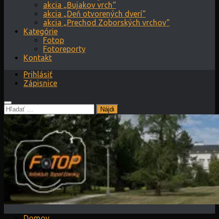
akcia „Bujakov vrch“
akcia „Deň otvorených dverí“
akcia „Prechod Zoborských vrchov“
Kategórie
Fotop
Fotoreporty
Kontakt
Prihlásiť
Zápisnice
Hľadať:
Domov