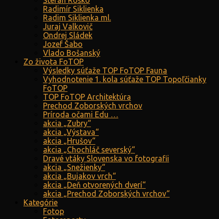
Štefan Roško
Radimír Siklienka
Radim Siklienka ml.
Juraj Valkovič
Ondrej Sládek
Jozef Šabo
Vlado Bošanský
Zo života FoTOP
Výsledky súťaže TOP FoTOP Fauna
Vyhodnotenie 1. kola súťaže TOP Topoľčianky
FoTOP
TOP FoTOP Architektúra
Prechod Zoborských vrchov
Príroda očami Edu …
akcia „Zubry“
akcia „Výstava“
akcia „Hrušov“
akcia „Chochláč severský“
Dravé vtáky Slovenska vo fotografii
akcia „Snežienky“
akcia „Bujakov vrch“
akcia „Deň otvorených dverí“
akcia „Prechod Zoborských vrchov“
Kategórie
Fotop