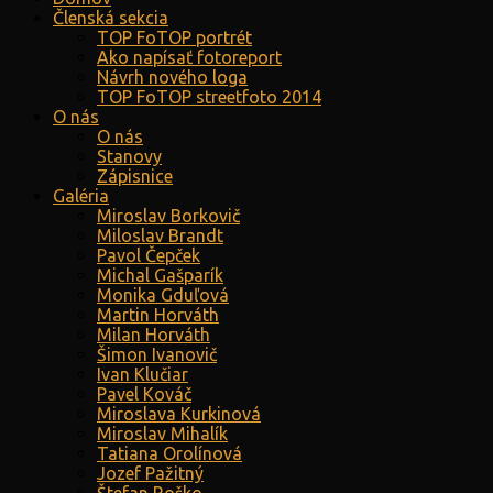
Členská sekcia
TOP FoTOP portrét
Ako napísať fotoreport
Návrh nového loga
TOP FoTOP streetfoto 2014
O nás
O nás
Stanovy
Zápisnice
Galéria
Miroslav Borkovič
Miloslav Brandt
Pavol Čepček
Michal Gašparík
Monika Gduľová
Martin Horváth
Milan Horváth
Šimon Ivanovič
Ivan Klučiar
Pavel Kováč
Miroslava Kurkinová
Miroslav Mihalík
Tatiana Orolínová
Jozef Pažitný