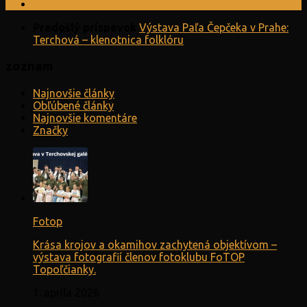
Predošlý príspevok
Výstava Paľa Čepčeka v Prahe:
Terchová – klenotnica folklóru
zoznam
Najnovšie články
Obľúbené články
Najnovšie komentáre
Značky
Fotop
Krása krojov a okamihov zachytená objektívom –
výstava fotografií členov fotoklubu FoTOP
Topoľčianky.
1. apríla 2026