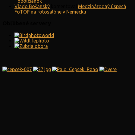
Topoľčianok
Vlado Bošanský
komentoval
Medzinárodný úspech
FoTOP na fotosalóne v Nemecku
Obľúbené servery