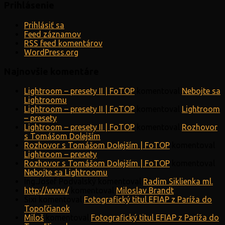
Prihlásenie
Prihlásiť sa
Feed záznamov
RSS feed komentárov
WordPress.org
Najnovšie komentáre
Lightroom – presety II | FoTOP
komentoval
Nebojte sa
Lightroomu
Lightroom – presety II | FoTOP
komentoval
Lightroom
– presety
Lightroom – presety II | FoTOP
komentoval
Rozhovor
s Tomášom Dolejším
Rozhovor s Tomášom Dolejším | FoTOP
komentoval
Lightroom – presety
Rozhovor s Tomášom Dolejším | FoTOP
komentoval
Nebojte sa Lightroomu
Ing.Josef Podvalský
komentoval
Radim Siklienka ml.
http://www./
komentoval
Miloslav Brandt
Sixi
komentoval
Fotografický titul EFIAP z Paríža do
Topoľčianok
Miloš
komentoval
Fotografický titul EFIAP z Paríža do