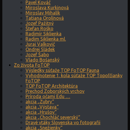
Pavel Kováč
Miroslava Kurkinová
Miroslav Mihalík
Tatiana Orolínová
Jozef Pažitný
Štefan Roško
Radimír Siklienka
Radim Siklienka ml.
Juraj Valkovič
Ondrej Sládek
Jozef Šabo
Vlado Bošanský
Zo života FoTOP
Výsledky súťaže TOP FoTOP Fauna
Vyhodnotenie 1. kola súťaže TOP Topoľčianky
FoTOP
TOP FoTOP Architektúra
Prechod Zoborských vrchov
Príroda očami Edu …
akcia „Zubry“
akcia „Výstava“
akcia „Hrušov“
akcia „Chochláč severský“
Dravé vtáky Slovenska vo fotografii
akcia „Snežienky“