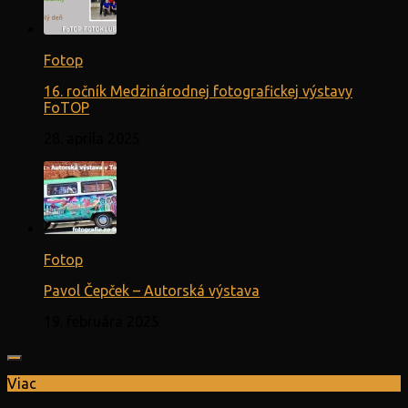
Fotop
16. ročník Medzinárodnej fotografickej výstavy
FoTOP
28. apríla 2025
Fotop
Pavol Čepček – Autorská výstava
19. februára 2025
Viac