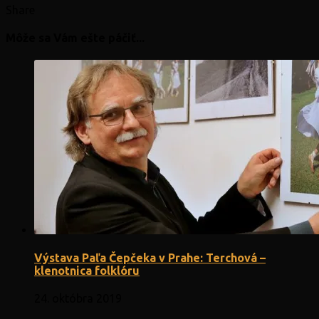
Share
Môže sa Vám ešte páčiť...
Výstava Paľa Čepčeka v Prahe: Terchová –
klenotnica folklóru
24. októbra 2019