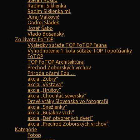
Štefan Roško
Radimír Siklienka
Radim Siklienka ml.
Juraj Valkovič
Ondrej Sládek
Jozef Šabo
Vlado Bošanský
Zo života FoTOP
Výsledky súťaže TOP FoTOP Fauna
Vyhodnotenie 1. kola súťaže TOP Topoľčianky
FoTOP
TOP FoTOP Architektúra
Prechod Zoborských vrchov
Príroda očami Edu …
akcia „Zubry“
akcia „Výstava“
akcia „Hrušov“
akcia „Chochláč severský“
Dravé vtáky Slovenska vo fotografii
akcia „Snežienky“
akcia „Bujakov vrch“
akcia „Deň otvorených dverí“
akcia „Prechod Zoborských vrchov“
Kategórie
Fotop