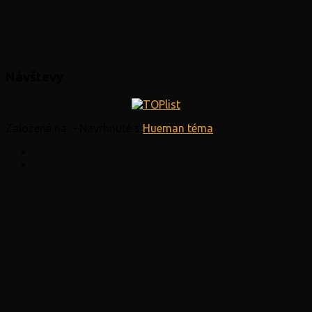
Návštevy
Založené na
- Navrhnuté s
Hueman téma