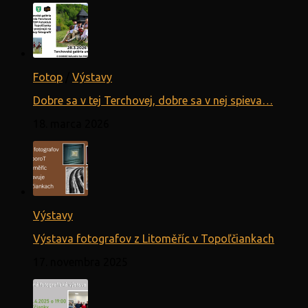
Fotop
/
Výstavy
Dobre sa v tej Terchovej, dobre sa v nej spieva…
18. marca 2026
Výstavy
Výstava fotografov z Litoměříc v Topoľčiankach
17. novembra 2025