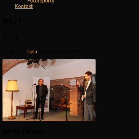
Fotoreporty
Kontakt
01-1
01-1
od autora:
tasa
·
24. októbra 2019
Related Images: