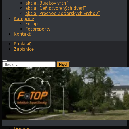
akcia „Bujakov vrch“
akcia „Deň otvorených dverí“
akcia „Prechod Zoborských vrchov“
Kategórie
Fotop
Fotoreporty
Kontakt
Prihlásiť
Zápisnice
Hľadať:
Domov