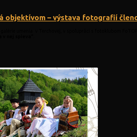
á objektívom – výstava fotografií čle
galérie umenia v Terchovej, v spolupráci s fotoklubom FoTOP
 v nej spieva“
.