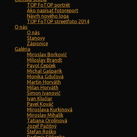
TOP FoTOP portrét
Ako napísať fotoreport
Návrh nového loga
TOP FoTOP streetfoto 2014
O nás
O nás
Stanovy
Zápisnice
Galéria
Miroslav Borkovič
Miloslav Brandt
Pavol Čepček
Michal Gašparík
Monika Gduľová
Martin Horváth
Milan Horváth
Šimon Ivanovič
Ivan Klučiar
Pavel Kováč
Miroslava Kurkinová
Miroslav Mihalík
Tatiana Orolínová
Jozef Pažitný
Štefan Roško