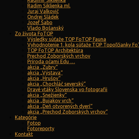
Radimír Siklienka
Radim Siklienka ml.
Juraj Valkovič
Ondrej Sládek
Jozef Šabo
Vlado Bošanský
Zo života FoTOP
Výsledky súťaže TOP FoTOP Fauna
Vyhodnotenie 1. kola súťaže TOP Topoľčianky F
TOP FoTOP Architektúra
Prechod Zoborských vrchov
Príroda očami Edu …
akcia „Zubry“
akcia „Výstava“
akcia „Hrušov“
akcia „Chochláč severský“
Dravé vtáky Slovenska vo fotografii
akcia „Snežienky“
akcia „Bujakov vrch“
akcia „Deň otvorených dverí“
akcia „Prechod Zoborských vrchov“
Kategórie
Fotop
Fotoreporty
Kontakt