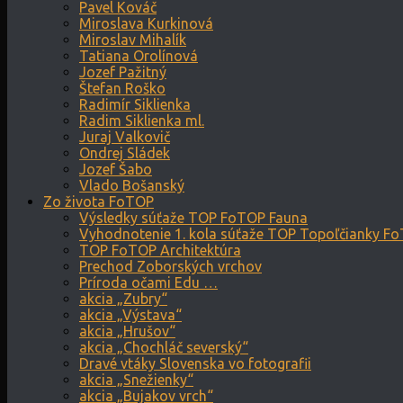
Pavel Kováč
Miroslava Kurkinová
Miroslav Mihalík
Tatiana Orolínová
Jozef Pažitný
Štefan Roško
Radimír Siklienka
Radim Siklienka ml.
Juraj Valkovič
Ondrej Sládek
Jozef Šabo
Vlado Bošanský
Zo života FoTOP
Výsledky súťaže TOP FoTOP Fauna
Vyhodnotenie 1. kola súťaže TOP Topoľčianky F
TOP FoTOP Architektúra
Prechod Zoborských vrchov
Príroda očami Edu …
akcia „Zubry“
akcia „Výstava“
akcia „Hrušov“
akcia „Chochláč severský“
Dravé vtáky Slovenska vo fotografii
akcia „Snežienky“
akcia „Bujakov vrch“