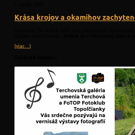
1. apríla 2026
Krása krojov a okamihov zachyten
V sobotu 28. marca 2026 sa v priestoroch Terchovskej 
výstavy pod názvom:
„Dobre sa v Terchovej, dobre sa
(viac…)
Related Images: