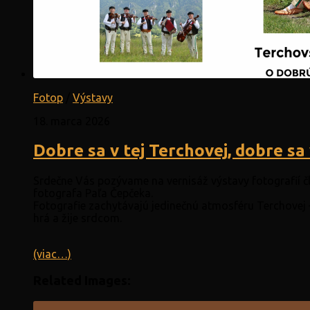
Fotop
/
Výstavy
18. marca 2026
Dobre sa v tej Terchovej, dobre sa
Srdečne Vás pozývame na vernisáž výstavy fotografií č
fotografa Paľa Čepčeka.
Fotografie zachytávajú jedinečnú atmosféru Terchovej – 
hrá a žije srdcom.
(viac…)
Related Images: