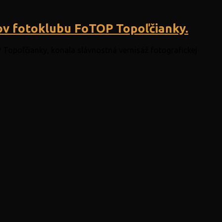
nov fotoklubu FoTOP Topoľčianky.
 Topoľčianky, konala slávnostná vernisáž fotografickej