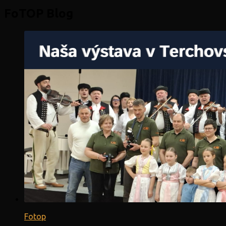
FoTOP
Blog
Fotop