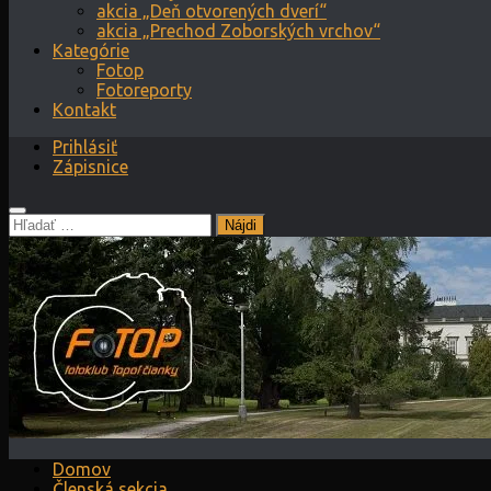
akcia „Deň otvorených dverí“
akcia „Prechod Zoborských vrchov“
Kategórie
Fotop
Fotoreporty
Kontakt
Prihlásiť
Zápisnice
Hľadať:
Domov
Členská sekcia