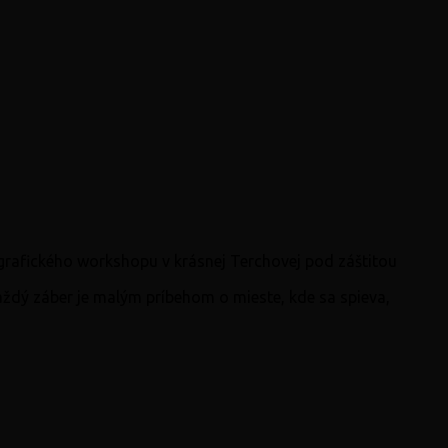
grafického workshopu v krásnej Terchovej pod záštitou
Každý záber je malým príbehom o mieste, kde sa spieva,