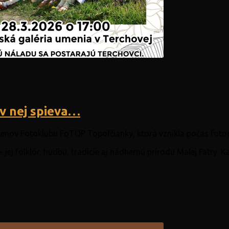
 v nej spieva…
lenov Fotoklubu FoTOP Topoľčianky, ktorá vznikla počas foto
jej folklór, hudbu, tradície aj nádhernú prírodu Malej Fatry. 