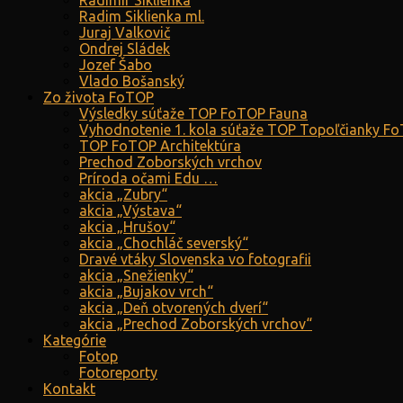
Radimír Siklienka
Radim Siklienka ml.
Juraj Valkovič
Ondrej Sládek
Jozef Šabo
Vlado Bošanský
Zo života FoTOP
Výsledky súťaže TOP FoTOP Fauna
Vyhodnotenie 1. kola súťaže TOP Topoľčianky F
TOP FoTOP Architektúra
Prechod Zoborských vrchov
Príroda očami Edu …
akcia „Zubry“
akcia „Výstava“
akcia „Hrušov“
akcia „Chochláč severský“
Dravé vtáky Slovenska vo fotografii
akcia „Snežienky“
akcia „Bujakov vrch“
akcia „Deň otvorených dverí“
akcia „Prechod Zoborských vrchov“
Kategórie
Fotop
Fotoreporty
Kontakt