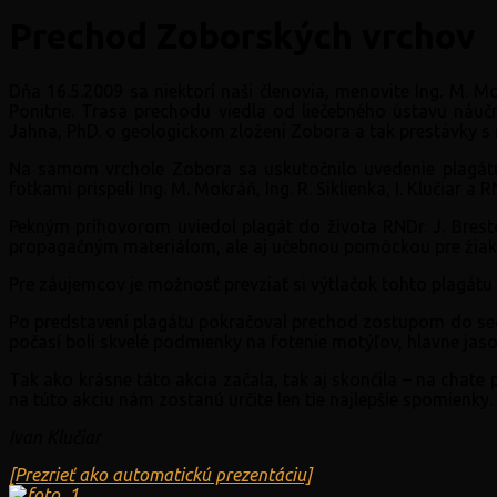
Prechod Zoborských vrchov
Dňa 16.5.2009 sa niektorí naši členovia, menovite Ing. M. M
Ponitrie. Trasa prechodu viedla od liečebného ústavu n
Jahna, PhD. o geologickom zložení Zobora a tak prestávky s 
Na samom vrchole Zobora sa uskutočnilo uvedenie plagátu
fotkami prispeli Ing. M. Mokráň, Ing. R. Siklienka, I. Klučiar a R
Pekným príhovorom uviedol plagát do života RNDr. J. Bresto
propagačným materiálom, ale aj učebnou pomôckou pre žiako
Pre záujemcov je možnosť prevziať si výtlačok tohto plagátu a
Po predstavení plagátu pokračoval prechod zostupom do sed
počasí boli skvelé podmienky na fotenie motýľov, hlavne jas
Tak ako krásne táto akcia začala, tak aj skončila – na chat
na túto akciu nám zostanú určite len tie najlepšie spomienky.
Ivan Klučiar
[Prezrieť ako automatickú prezentáciu]