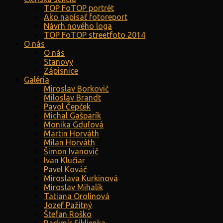
TOP FoTOP portrét
Ako napísať fotoreport
Návrh nového loga
TOP FoTOP streetfoto 2014
O nás
O nás
Stanovy
Zápisnice
Galéria
Miroslav Borkovič
Miloslav Brandt
Pavol Čepček
Michal Gašparík
Monika Gduľová
Martin Horváth
Milan Horváth
Šimon Ivanovič
Ivan Klučiar
Pavel Kováč
Miroslava Kurkinová
Miroslav Mihalík
Tatiana Orolínová
Jozef Pažitný
Štefan Roško