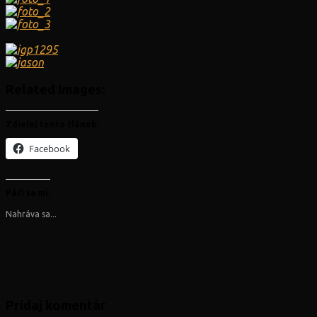
Related Images:
Zdieľaj tento článok:
Facebook
Páči sa mi:
Nahráva sa...
Pridaj komentár