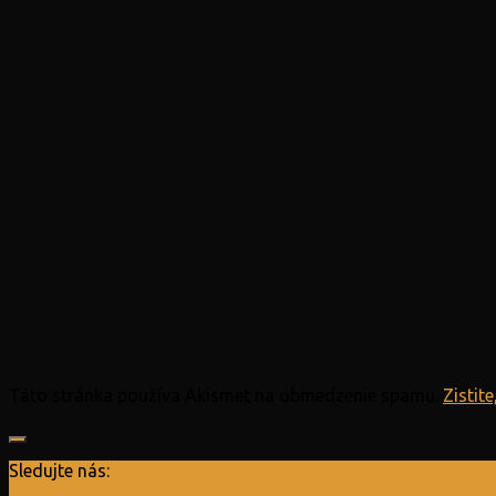
Táto stránka používa Akismet na obmedzenie spamu.
Zistit
Sledujte nás: