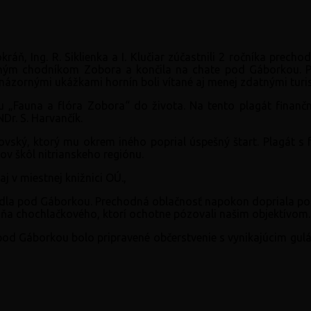
okráň, Ing. R. Siklienka a I. Klučiar zúčastnili 2 ročníka pr
áučným chodníkom Zobora a končila na chate pod Gáborkou.
názornými ukážkami hornín boli vítané aj menej zdatnými turis
 „Fauna a flóra Zobora“ do života. Na tento plagát finanč
NDr. S. Harvančík.
vský, ktorý mu okrem iného poprial úspešný štart. Plagát s 
v škôl nitrianskeho regiónu.
j v miestnej knižnici OÚ.,
la pod Gáborkou. Prechodná oblačnosť napokon dopriala pote
oňa chochlačkového, ktorí ochotne pózovali našim objektívom.
e pod Gáborkou bolo pripravené občerstvenie s vynikajúcim gul