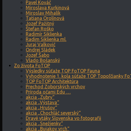
Pavel Kováč
Miroslava Kurkinová
Miroslav Mihalík
Tatiana Orolínová
Jozef Pažitný
Štefan Roško
Radimír Siklienka
Radim Siklienka ml.
Juraj Valkovič
Ondrej Sládek
Jozef Šabo
Vlado Bošanský
Zo života FoTOP
Výsledky súťaže TOP FoTOP Fauna
Vyhodnotenie 1. kola súťaže TOP Topoľčianky F
TOP FoTOP Architektúra
Prechod Zoborských vrchov
Príroda očami Edu …
akcia „Zubry“
akcia „Výstava“
akcia „Hrušov“
akcia „Chochláč severský“
Dravé vtáky Slovenska vo fotografii
akcia „Snežienky“
akcia „Bujakov vrch“