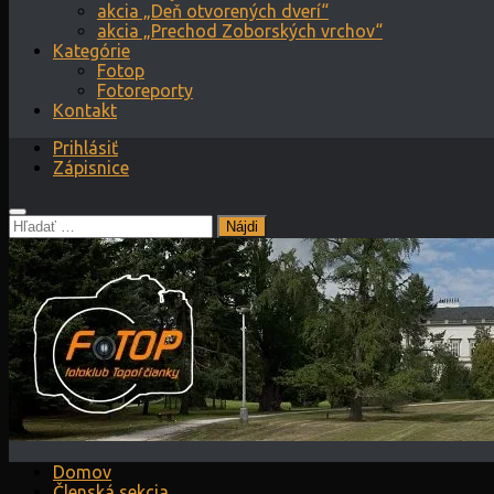
akcia „Deň otvorených dverí“
akcia „Prechod Zoborských vrchov“
Kategórie
Fotop
Fotoreporty
Kontakt
Prihlásiť
Zápisnice
Hľadať:
Domov
Členská sekcia