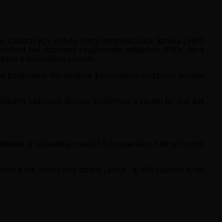
echodu Zoborských vrchov, ktorý zorganizovala Správa CHKO
 Prechod bol doplnený zaujímavým výkladom RNDr. Jána
tami a milovníkmi prírody.
ne podporený Nitrianskou komunitnou nadáciou svojimi
fotkami vzácnych druhov živočíchov a rastlín by mal byť
šenie aj uzávierkám našich fotoaparátov, kde pri tomto
ášom a tak okrem nôh dostal „svoje“ aj náš žalúdok a tak