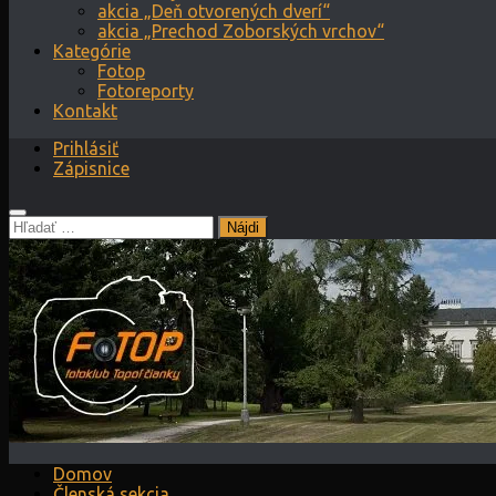
akcia „Deň otvorených dverí“
akcia „Prechod Zoborských vrchov“
Kategórie
Fotop
Fotoreporty
Kontakt
Prihlásiť
Zápisnice
Hľadať:
Domov
Členská sekcia