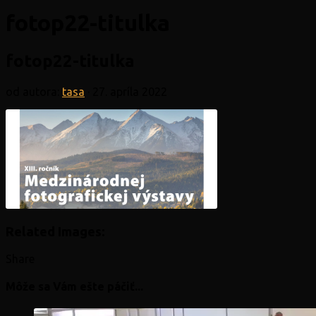
fotop22-titulka
fotop22-titulka
od autora:
tasa
·
27. apríla 2022
Related Images:
Share
Môže sa Vám ešte páčiť...