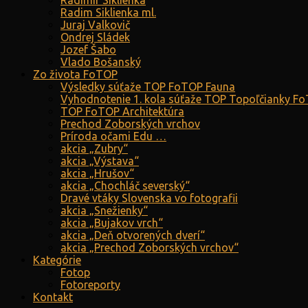
Radimír Siklienka
Radim Siklienka ml.
Juraj Valkovič
Ondrej Sládek
Jozef Šabo
Vlado Bošanský
Zo života FoTOP
Výsledky súťaže TOP FoTOP Fauna
Vyhodnotenie 1. kola súťaže TOP Topoľčianky F
TOP FoTOP Architektúra
Prechod Zoborských vrchov
Príroda očami Edu …
akcia „Zubry“
akcia „Výstava“
akcia „Hrušov“
akcia „Chochláč severský“
Dravé vtáky Slovenska vo fotografii
akcia „Snežienky“
akcia „Bujakov vrch“
akcia „Deň otvorených dverí“
akcia „Prechod Zoborských vrchov“
Kategórie
Fotop
Fotoreporty
Kontakt