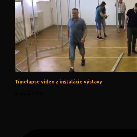
Timelapse video z inštalácie výstavy
4. mája 2018