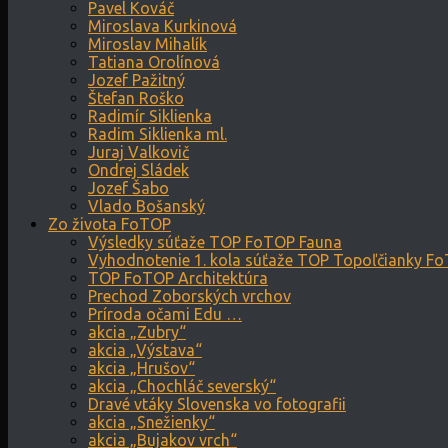
Pavel Kováč
Miroslava Kurkinová
Miroslav Mihalík
Tatiana Orolínová
Jozef Pažitný
Štefan Roško
Radimír Siklienka
Radim Siklienka ml.
Juraj Valkovič
Ondrej Sládek
Jozef Šabo
Vlado Bošanský
Zo života FoTOP
Výsledky súťaže TOP FoTOP Fauna
Vyhodnotenie 1. kola súťaže TOP Topoľčianky F
TOP FoTOP Architektúra
Prechod Zoborských vrchov
Príroda očami Edu …
akcia „Zubry“
akcia „Výstava“
akcia „Hrušov“
akcia „Chochláč severský“
Dravé vtáky Slovenska vo fotografii
akcia „Snežienky“
akcia „Bujakov vrch“