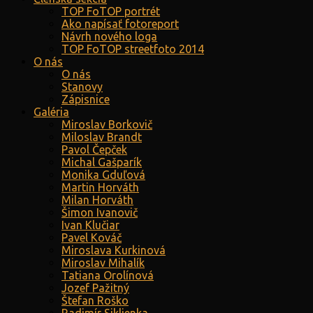
TOP FoTOP portrét
Ako napísať fotoreport
Návrh nového loga
TOP FoTOP streetfoto 2014
O nás
O nás
Stanovy
Zápisnice
Galéria
Miroslav Borkovič
Miloslav Brandt
Pavol Čepček
Michal Gašparík
Monika Gduľová
Martin Horváth
Milan Horváth
Šimon Ivanovič
Ivan Klučiar
Pavel Kováč
Miroslava Kurkinová
Miroslav Mihalík
Tatiana Orolínová
Jozef Pažitný
Štefan Roško