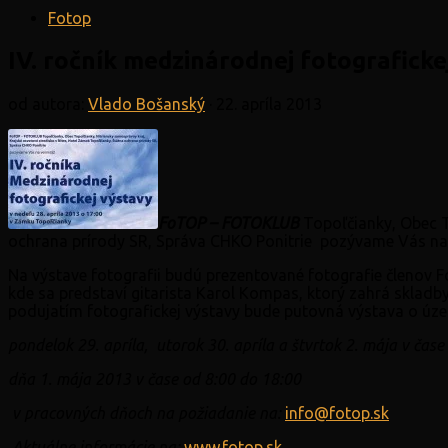
Fotop
IV. ročník medzinárodnej fotografick
od autora:
Vlado Bošanský
·
22. apríla 2013
FoTOP – FOTOKLUB
Topoľčianky, Obec T
ochrana prírody SR, Správa CHKO Ponitrie pozývame Vás na v
Na výstave fotografii budú prezentované fotografie členov
kde sa predstaví gitarista Karol Kompas, ktorý zahrá skladby 
podujatím fotografickej výstavy bude putovná výstava o ú
pondelok 29. apríla, utorok 30. apríla a štvrtok 2. mája
v čase
dňa 1. mája 2013 v čase od 8:00 do 18:00
v pracovných dňoch na požiadanie na:
info@fotop.sk
Aktuálne informácie na:
www.fotop.sk