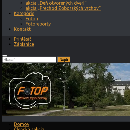
akcia „Deň otvorených dverí“
akcia „Prechod Zoborských vrchov“
Kategórie
Fotop
Fotoreporty
Kontakt
Prihlásiť
Zápisnice
Hľadať:
Domov
Členská sekcia