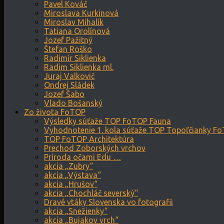
Pavel Kováč
Miroslava Kurkinová
Miroslav Mihalík
Tatiana Orolínová
Jozef Pažitný
Štefan Roško
Radimír Siklienka
Radim Siklienka ml.
Juraj Valkovič
Ondrej Sládek
Jozef Šabo
Vlado Bošanský
Zo života FoTOP
Výsledky súťaže TOP FoTOP Fauna
Vyhodnotenie 1. kola súťaže TOP Topoľčianky F
TOP FoTOP Architektúra
Prechod Zoborských vrchov
Príroda očami Edu …
akcia „Zubry“
akcia „Výstava“
akcia „Hrušov“
akcia „Chochláč severský“
Dravé vtáky Slovenska vo fotografii
akcia „Snežienky“
akcia „Bujakov vrch“