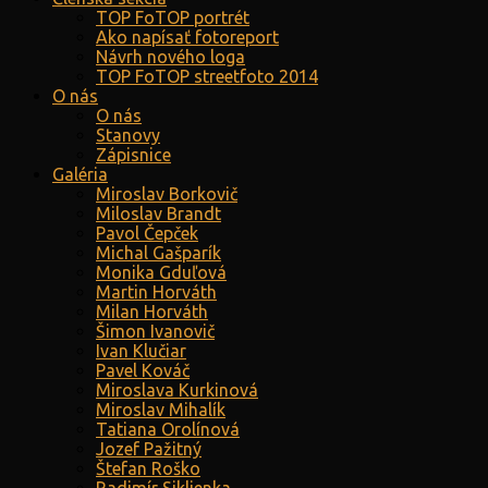
TOP FoTOP portrét
Ako napísať fotoreport
Návrh nového loga
TOP FoTOP streetfoto 2014
O nás
O nás
Stanovy
Zápisnice
Galéria
Miroslav Borkovič
Miloslav Brandt
Pavol Čepček
Michal Gašparík
Monika Gduľová
Martin Horváth
Milan Horváth
Šimon Ivanovič
Ivan Klučiar
Pavel Kováč
Miroslava Kurkinová
Miroslav Mihalík
Tatiana Orolínová
Jozef Pažitný
Štefan Roško