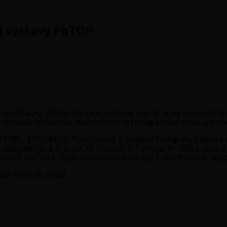
ej výstavy FoTOP
opoľčianky, Nitriansky samosprávny kraj, Krajské osvetové st
ernisáž IV. ročníka medzinárodnej fotografickej výstavy v ne
 FoTOP – FOTOKLUB Topoľčianky a českého fotografa Roberta 
skladateľov J. S. Bach, M. Giuliani, F. Tarrega, H. Villa-Lobo
zemiach NATURA 2000 v pôsobnosti Správy CHKO Ponitrie.
Výst
 od 16:00 do 19:00