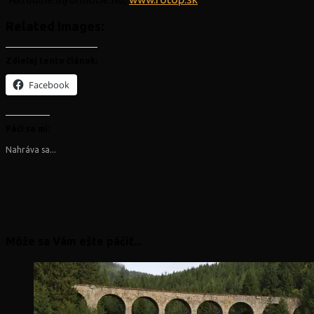
Related Images:
Zdieľaj tento článok:
Facebook
Páči sa mi:
Nahráva sa...
Môže sa Vám ešte páčiť...