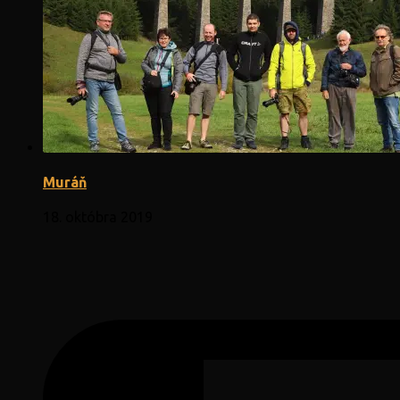
Muráň
18. októbra 2019