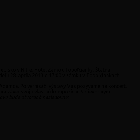
redisko v Nitre, Hotel Zámok Topoľčianky, Štátna
deľu 28. apríla 2013 o 17:00 v zámku v Topoľčiankach
Adamca. Po vernisáži výstavy Vás pozývame na koncert,
s a na záver svoju vlastnú kompozíciu. Sprievodným
ava bude otvorená nasledovne: