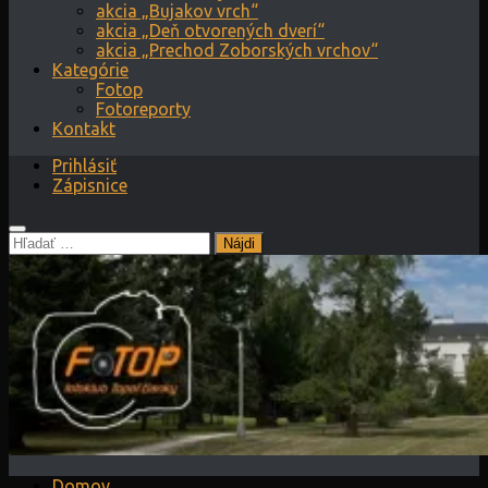
akcia „Bujakov vrch“
akcia „Deň otvorených dverí“
akcia „Prechod Zoborských vrchov“
Kategórie
Fotop
Fotoreporty
Kontakt
Prihlásiť
Zápisnice
Hľadať:
Domov