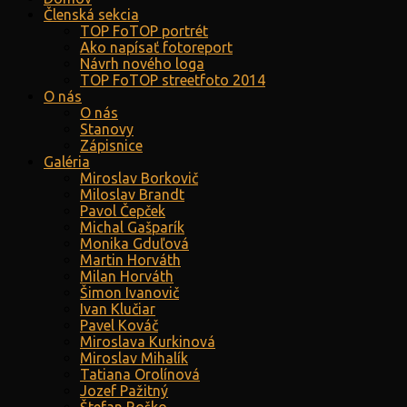
Členská sekcia
TOP FoTOP portrét
Ako napísať fotoreport
Návrh nového loga
TOP FoTOP streetfoto 2014
O nás
O nás
Stanovy
Zápisnice
Galéria
Miroslav Borkovič
Miloslav Brandt
Pavol Čepček
Michal Gašparík
Monika Gduľová
Martin Horváth
Milan Horváth
Šimon Ivanovič
Ivan Klučiar
Pavel Kováč
Miroslava Kurkinová
Miroslav Mihalík
Tatiana Orolínová
Jozef Pažitný