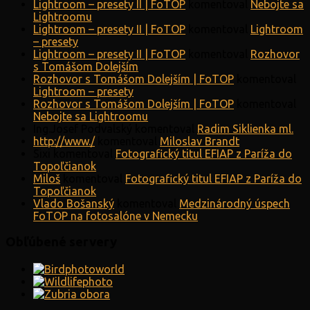
Lightroom – presety II | FoTOP
komentoval
Nebojte sa
Lightroomu
Lightroom – presety II | FoTOP
komentoval
Lightroom
– presety
Lightroom – presety II | FoTOP
komentoval
Rozhovor
s Tomášom Dolejším
Rozhovor s Tomášom Dolejším | FoTOP
komentoval
Lightroom – presety
Rozhovor s Tomášom Dolejším | FoTOP
komentoval
Nebojte sa Lightroomu
Ing.Josef Podvalský
komentoval
Radim Siklienka ml.
http://www./
komentoval
Miloslav Brandt
Sixi
komentoval
Fotografický titul EFIAP z Paríža do
Topoľčianok
Miloš
komentoval
Fotografický titul EFIAP z Paríža do
Topoľčianok
Vlado Bošanský
komentoval
Medzinárodný úspech
FoTOP na fotosalóne v Nemecku
Obľúbené servery