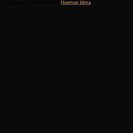
Založené na
- Navrhnuté s
Hueman téma