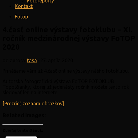
Fotoreporty
Kontakt
Fotop
4.časť online výstavy fotoklubu – XI.
ročník medzinárodnej výstavy FoTOP
2020
od autora:
tasa
·
27. apríla 2020
Prinášame vám už 4.časť online výstavy nášho fotoklubu.
Autorská fotografická výstava FoTOP FOTOKLUB
Topoľčianky, ktorej už jedenásty ročník môžete tento rok
sledovať len na internete.
[Prezrieť zoznam obrázkov]
Related Images:
Zdieľaj tento článok: