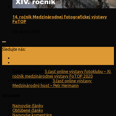
14. ročník Medzinárodnej fotografickej výstavy
FoTOP
24. apríla 2023
Sledujte nás:
Ďalší príspevok
5.časť online výstavy fotoklubu – XI.
ročník medzinárodnej výstavy FoTOP 2020
Predošlý príspevok
3.časť online výstavy:
Medzinárodný hosť – Petr Hermann
zoznam
Najnovšie články
Obľúbené články
Najnovšie komentáre