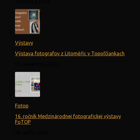
18. marca 2026
Výstavy
Výstava fotografov z Litoměříc v Topoľčiankach
17. novembra 2025
Fotop
16. ročník Medzinárodnej fotografickej výstavy
FoTOP
28. apríla 2025