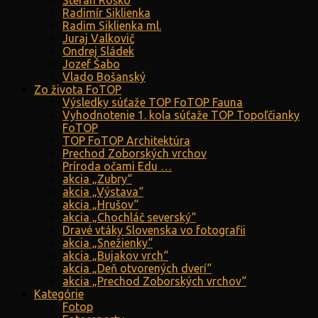
Štefan Roško
Radimír Siklienka
Radim Siklienka ml.
Juraj Valkovič
Ondrej Sládek
Jozef Šabo
Vlado Bošanský
Zo života FoTOP
Výsledky súťaže TOP FoTOP Fauna
Vyhodnotenie 1. kola súťaže TOP Topoľčianky
FoTOP
TOP FoTOP Architektúra
Prechod Zoborských vrchov
Príroda očami Edu …
akcia „Zubry“
akcia „Výstava“
akcia „Hrušov“
akcia „Chochláč severský“
Dravé vtáky Slovenska vo fotografii
akcia „Snežienky“
akcia „Bujakov vrch“
akcia „Deň otvorených dverí“
akcia „Prechod Zoborských vrchov“
Kategórie
Fotop