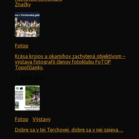
Značky
Fotop
Krása krojov a okamihov zachytená objektívom –
výstava fotografií členov fotoklubu FoTOP
Topoľčianky.
1. apríla 2026
Fotop
/
Výstavy
Dobre sa v tej Terchovej, dobre sa v nej spieva…