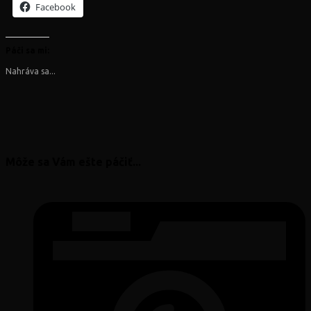
Facebook
Páči sa mi:
Nahráva sa...
Môže sa Vám ešte páčiť...