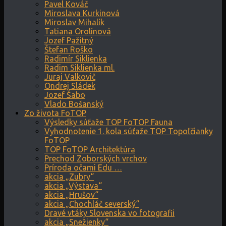
Pavel Kováč
Miroslava Kurkinová
Miroslav Mihalík
Tatiana Orolínová
Jozef Pažitný
Štefan Roško
Radimír Siklienka
Radim Siklienka ml.
Juraj Valkovič
Ondrej Sládek
Jozef Šabo
Vlado Bošanský
Zo života FoTOP
Výsledky súťaže TOP FoTOP Fauna
Vyhodnotenie 1. kola súťaže TOP Topoľčianky
FoTOP
TOP FoTOP Architektúra
Prechod Zoborských vrchov
Príroda očami Edu …
akcia „Zubry“
akcia „Výstava“
akcia „Hrušov“
akcia „Chochláč severský“
Dravé vtáky Slovenska vo fotografii
akcia „Snežienky“