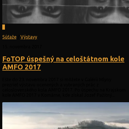
0
Súťaže
/
Výstavy
15. novembra 2017
FoTOP úspešný na celoštátnom kole
AMFO 2017
Ešte do 23. novembra 2017 si môžete v Galérii Mlyny
prezrieť výstavu ocenených a vybraných prác z
celoslovenského kola AMFO 2017. Po úspechu na Krajskom
kole AMFO 2017 v Komárne, kde získal Jozef Pažitný...