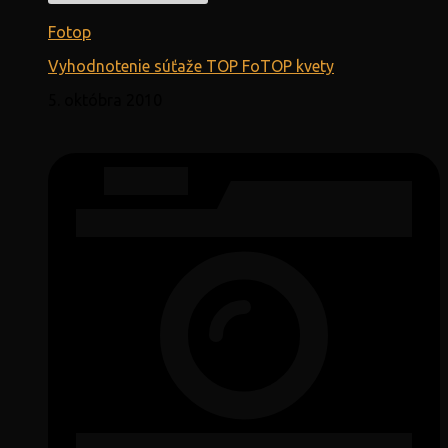
Fotop
Vyhodnotenie súťaže TOP FoTOP kvety
5. októbra 2010