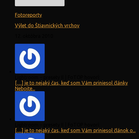
Fotoreporty
Výlet do Štiavnických vrchov
12. októbra 2010
Lightroom – presety II | FoTOP hovorí:
[…] je to nejaký čas, keď som Vám priniesol články
Nebojte...
Lightroom – presety II | FoTOP hovorí:
[…] je to nejaký čas, keď som Vám priniesol článok o...