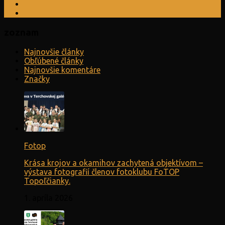
zoznam
Najnovšie články
Obľúbené články
Najnovšie komentáre
Značky
Fotop
Krása krojov a okamihov zachytená objektívom –
výstava fotografií členov fotoklubu FoTOP
Topoľčianky.
1. apríla 2026