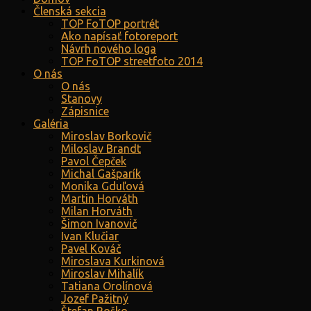
Členská sekcia
TOP FoTOP portrét
Ako napísať fotoreport
Návrh nového loga
TOP FoTOP streetfoto 2014
O nás
O nás
Stanovy
Zápisnice
Galéria
Miroslav Borkovič
Miloslav Brandt
Pavol Čepček
Michal Gašparík
Monika Gduľová
Martin Horváth
Milan Horváth
Šimon Ivanovič
Ivan Klučiar
Pavel Kováč
Miroslava Kurkinová
Miroslav Mihalík
Tatiana Orolínová
Jozef Pažitný