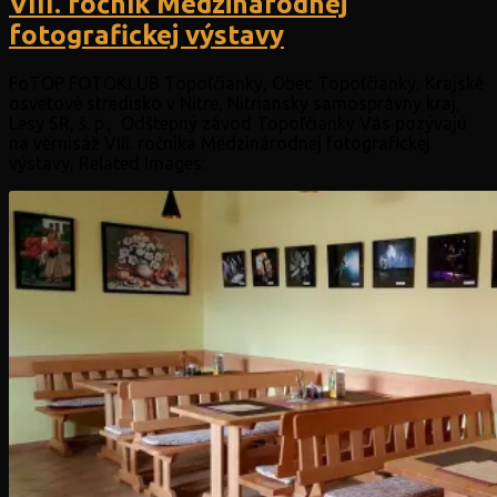
VIII. ročník Medzinárodnej
fotografickej výstavy
FoTOP FOTOKLUB Topoľčianky, Obec Topoľčianky, Krajské
osvetové stredisko v Nitre, Nitriansky samosprávny kraj,
Lesy SR, š. p., Odštepný závod Topoľčianky Vás pozývajú
na vernisáž VIII. ročníka Medzinárodnej fotografickej
výstavy, Related Images: