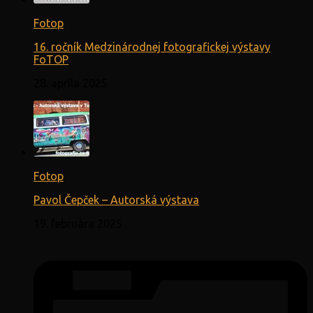
Fotop
16. ročník Medzinárodnej fotografickej výstavy
FoTOP
28. apríla 2025
Fotop
Pavol Čepček – Autorská výstava
19. februára 2025