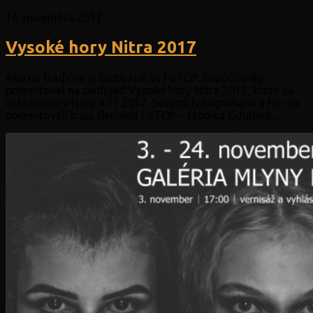
16. novembra 2017
Vysoké hory Nitra 2017
Ako už tradične aj tento rok sa FoTOP Topoľčianky
prezentoval na podujatí Vysoké hory Nitra 2017, ktoré sa
uskutočnili v Nitre 4.11.2017. Svojimi fotografiami z hôr sa
prezentovali traja členovia FoTOP – Monika Gduľová,...