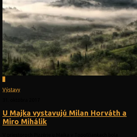
0
Výstavy
31. októbra 2017
U Majka vystavujú Milan Horváth a
Miro Mihálik
V priestoroch Pizzérie u Majka v Topoľčiankach bola