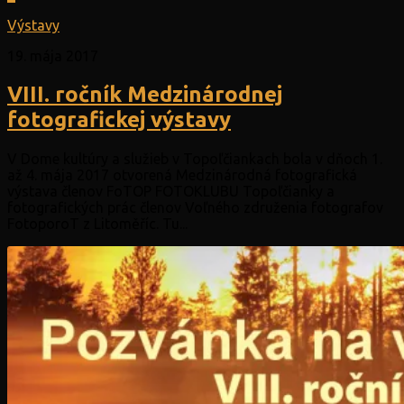
Výstavy
19. mája 2017
VIII. ročník Medzinárodnej
fotografickej výstavy
V Dome kultúry a služieb v Topoľčiankach bola v dňoch 1.
až 4. mája 2017 otvorená Medzinárodná fotografická
výstava členov FoTOP FOTOKLUBU Topoľčianky a
fotografických prác členov Voľného združenia fotografov
FotoporoT z Litoměříc. Tu...