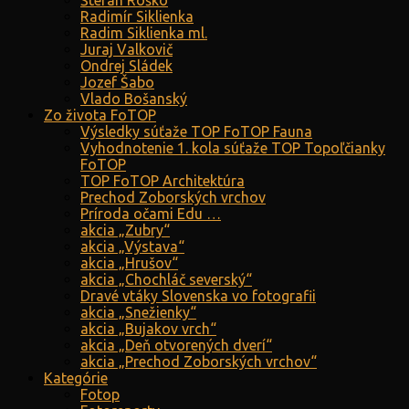
Štefan Roško
Radimír Siklienka
Radim Siklienka ml.
Juraj Valkovič
Ondrej Sládek
Jozef Šabo
Vlado Bošanský
Zo života FoTOP
Výsledky súťaže TOP FoTOP Fauna
Vyhodnotenie 1. kola súťaže TOP Topoľčianky
FoTOP
TOP FoTOP Architektúra
Prechod Zoborských vrchov
Príroda očami Edu …
akcia „Zubry“
akcia „Výstava“
akcia „Hrušov“
akcia „Chochláč severský“
Dravé vtáky Slovenska vo fotografii
akcia „Snežienky“
akcia „Bujakov vrch“
akcia „Deň otvorených dverí“
akcia „Prechod Zoborských vrchov“
Kategórie
Fotop