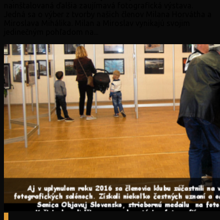
nainštalovaná ďalšia zaujímavá fotografická výstava.
Jedná sa o výber z tvorby našich členov Milana Horvátha a
Miroslava Mihálika. Milan a Miroslav vynikajú svojim
jedinečným pohľadom na...
0