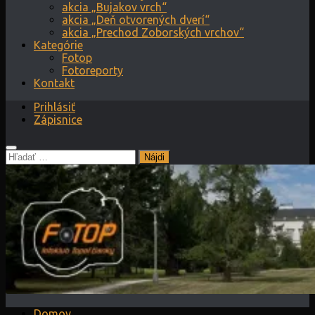
akcia „Bujakov vrch“
akcia „Deň otvorených dverí“
akcia „Prechod Zoborských vrchov“
Kategórie
Fotop
Fotoreporty
Kontakt
Prihlásiť
Zápisnice
Hľadať:
Domov