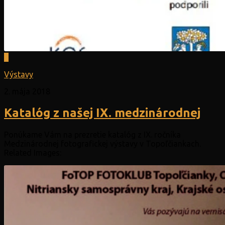
0
Výstavy
2. mája 2018
Katalóg z našej IX. medzinárodnej
Ponúkame Vám na prezretie katalóg z IX. ročníka
Medzinárodnej fotografickej výstavy v Topoľčiankach.
Related Images: