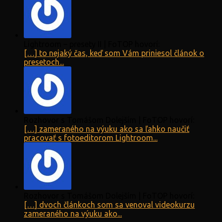
Lightroom – presety II | FoTOP hovorí:
[…] to nejaký čas, keď som Vám priniesol článok o
presetoch...
Rozhovor s Tomášom Dolejším | FoTOP hovorí:
[…] zameraného na výuku ako sa ľahko naučiť
pracovať s fotoeditorom Lightroom...
Rozhovor s Tomášom Dolejším | FoTOP hovorí:
[…] dvoch článkoch som sa venoval videokurzu
zameraného na výuku ako...