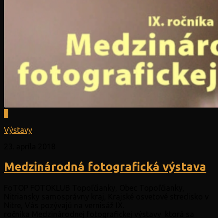
0
Výstavy
23. apríla 2018
Medzinárodná fotografická výstava
FoTOP FOTOKLUB Topoľčianky, Obec Topoľčianky,
Nitriansky samosprávny kraj, Krajské osvetové stredisko v
Nitre, Vás pozývajú na vernisáž IX.
ročníka Medzinárodnej fotografickej výstavy ktorá sa