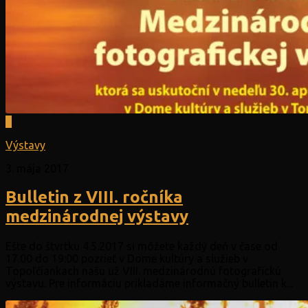
0
Výstavy
3. mája 2017
Bulletin z VIII. ročníka
medzinárodnej výstavy
Ešte do štvrtku 4.5.2017 si môžete každý deň v čase od
17.00 do 19:00 pozrieť v Dome kultúry a služieb v
Topoľčiankach našu už VIII. medzinárodnú fotografickú
výstavu. Pre informáciu prikladáme informačný bulletin k...