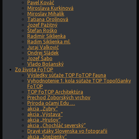
Pavel Kováč
Miroslava Kurkinová
Miroslav Mihalík
Tatiana Orolínová
Jozef Pažitný
Štefan Roško
Radimír Siklienka
Radim Siklienka ml.
Juraj Valkovič
Ondrej Sládek
Jozef Šabo
Vlado Bošanský
Zo života FoTOP
Výsledky súťaže TOP FoTOP Fauna
Vyhodnotenie 1. kola súťaže TOP Topoľčianky
FoTOP
TOP FoTOP Architektúra
Prechod Zoborských vrchov
Príroda očami Edu …
akcia „Zubry“
akcia „Výstava“
akcia „Hrušov“
akcia „Chochláč severský“
Dravé vtáky Slovenska vo fotografii
akcia „Snežienky“