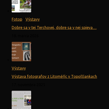
Fotop
/
Výstavy
Dobre sa v tej Terchovej, dobre sa v nej spieva…
18. marca 2026
Výstavy
Výstava fotografov z Litoměříc v Topoľčiankach
17. novembra 2025