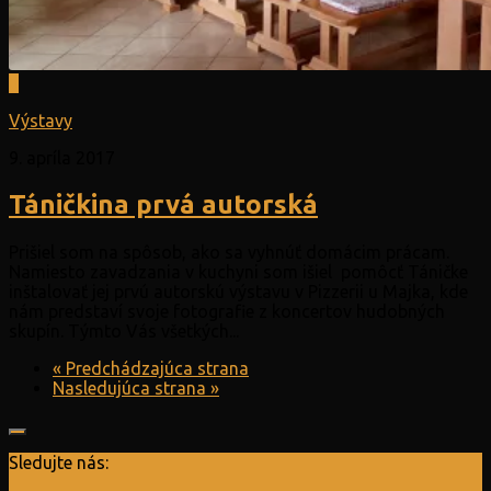
0
Výstavy
9. apríla 2017
Táničkina prvá autorská
Prišiel som na spôsob, ako sa vyhnúť domácim prácam.
Namiesto zavadzania v kuchyni som išiel pomôcť Táničke
inštalovať jej prvú autorskú výstavu v Pizzerii u Majka, kde
nám predstaví svoje fotografie z koncertov hudobných
skupín. Týmto Vás všetkých...
« Predchádzajúca strana
Nasledujúca strana »
Sledujte nás: