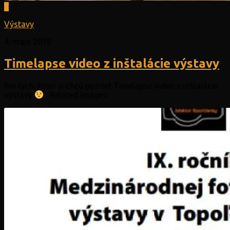
0
Výstavy
4. mája 2018
Timelapse video z inštalácie výstavy
Pre tých, ktorí si chcú pozrieť Timelapse video z inštalácie
výstavy
Related Images: