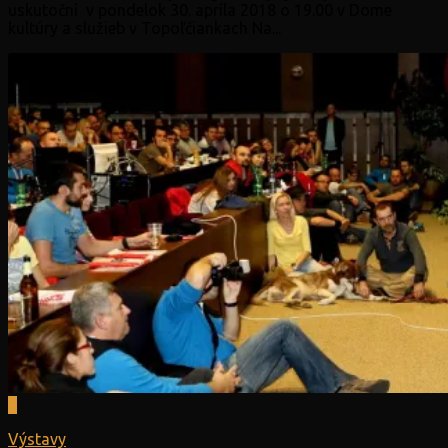
uskutoční v pondelok 30. apríla 2018 o 19.00 v Dome
kultúry a služieb v Topoľčiankach Na...
0
Výstavy