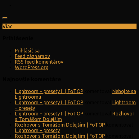
Viac
Prihlásenie
Prihlásiť sa
Feed záznamov
RSS feed komentárov
WordPress.org
Najnovšie komentáre
Lightroom – presety II | FoTOP
komentoval
Nebojte sa
Lightroomu
Lightroom – presety II | FoTOP
komentoval
Lightroom
– presety
Lightroom – presety II | FoTOP
komentoval
Rozhovor
s Tomášom Dolejším
Rozhovor s Tomášom Dolejším | FoTOP
komentoval
Lightroom – presety
Rozhovor s Tomášom Dolejším | FoTOP
komentoval