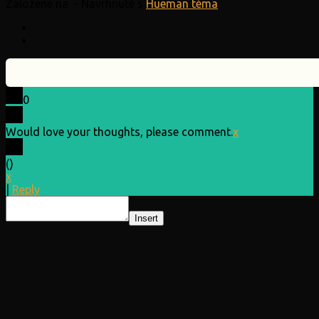
Založené na
- Navrhnuté s
Hueman téma
0
Would love your thoughts, please comment.
x
(
)
x
|
Reply
Insert