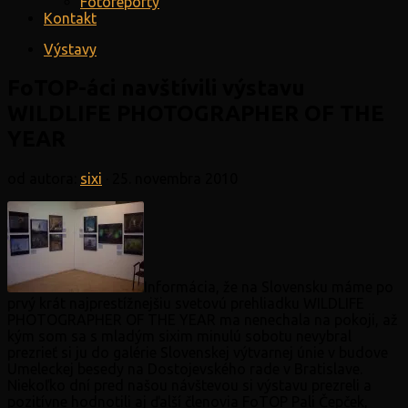
Fotoreporty
Kontakt
Výstavy
FoTOP-áci navštívili výstavu
WILDLIFE PHOTOGRAPHER OF THE
YEAR
od autora:
sixi
·
25. novembra 2010
Informácia, že na Slovensku máme po
prvý krát najprestížnejšiu svetovú prehliadku WILDLIFE
PHOTOGRAPHER OF THE YEAR ma nenechala na pokoji, až
kým som sa s mladým sixim minulú sobotu nevybral
prezrieť si ju do galérie Slovenskej výtvarnej únie v budove
Umeleckej besedy na Dostojevského rade v Bratislave.
Niekoľko dní pred našou návštevou si výstavu prezreli a
pozitívne hodnotili aj ďalší členovia FoTOP Pali Čepček,