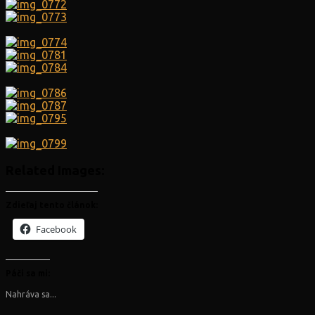
Related Images:
Zdieľaj tento článok:
Facebook
Páči sa mi:
Nahráva sa...