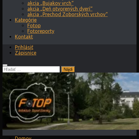
akcia „Bujakov vrch“
akcia „Deň otvorených dverí“
akcia „Prechod Zoborských vrchov“
Kategórie
Fotop
Fotoreporty
Kontakt
Prihlásiť
Zápisnice
Hľadať:
Domov