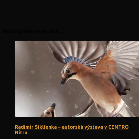
Môže sa Vám ešte páčiť...
Radimír Siklienka – autorská výstava v CENTRO
Nitra