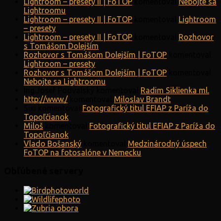
Lightroom – presety II | FoTOP
komentoval
Nebojte sa
Lightroomu
Lightroom – presety II | FoTOP
komentoval
Lightroom
– presety
Lightroom – presety II | FoTOP
komentoval
Rozhovor
s Tomášom Dolejším
Rozhovor s Tomášom Dolejším | FoTOP
komentoval
Lightroom – presety
Rozhovor s Tomášom Dolejším | FoTOP
komentoval
Nebojte sa Lightroomu
Ing.Josef Podvalský
komentoval
Radim Siklienka ml.
http://www./
komentoval
Miloslav Brandt
Sixi
komentoval
Fotografický titul EFIAP z Paríža do
Topoľčianok
Miloš
komentoval
Fotografický titul EFIAP z Paríža do
Topoľčianok
Vlado Bošanský
komentoval
Medzinárodný úspech
FoTOP na fotosalóne v Nemecku
Obľúbené servery