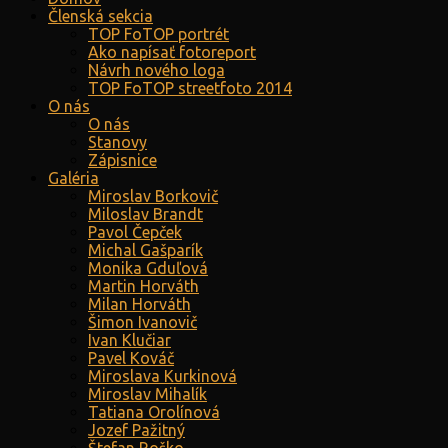
Členská sekcia
TOP FoTOP portrét
Ako napísať fotoreport
Návrh nového loga
TOP FoTOP streetfoto 2014
O nás
O nás
Stanovy
Zápisnice
Galéria
Miroslav Borkovič
Miloslav Brandt
Pavol Čepček
Michal Gašparík
Monika Gduľová
Martin Horváth
Milan Horváth
Šimon Ivanovič
Ivan Klučiar
Pavel Kováč
Miroslava Kurkinová
Miroslav Mihalík
Tatiana Orolínová
Jozef Pažitný