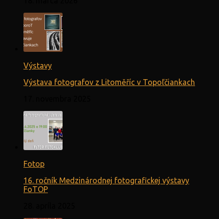
18. marca 2026
Výstavy
Výstava fotografov z Litoměříc v Topoľčiankach
17. novembra 2025
Fotop
16. ročník Medzinárodnej fotografickej výstavy
FoTOP
28. apríla 2025