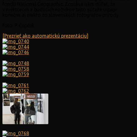
fondu National Geographic. Zostáva nám dúfať, že
v niektorom z budúcich ročníkov tejto súťaže uspeje
konečne aj niekto zo slovenských fotografov prírody.
foto: P. Čepček
[Prezrieť ako automatickú prezentáciu]