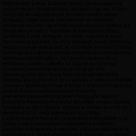
Miloš Brandt a Mišo Gašparík. Necelá stovka najlepších
vystavovaných fotografii bola vybraná z viac ako 43 tisíc
fotografii prírody zaslaných do tohto ročníka súťaže.
Vynikajúci záber letiacej haje červenej
na zakúpenej
vstupenke za 3 euri dával tušiť nezabudnuteľný zážitok pre
fotografov prírody z Topoľčianok. Fantastické zábery
živočíchov z celej zemegule, zo zeme, vzduchu aj spod
mora naozaj potvrdili, že chýry neklamali. Kredit prehliadky
výrazne zvyšuje skutočnosť, že do súťaže je možné prihlásiť
len fotografie z divokej prírody. Práve tento ročník potvrdil
nekompromisnosť výberu, keď porota upravovala už
vyhlásené výsledky, nakoľko sa objavili pochybnosti
o neskutočne namakanej nočnej fotografii vlka
preskakujúceho plot, ktorej bolo odobraté absolútne
víťazstvo pre podozrenie, že sa jednalo o snímok cvičeného
zvieraťa a španielsky fotograf prišiel o životný fotografický
úspech. Ďalšou zaujímavosťou je historicky
prvé umiestnenie unikátnej makrofotografie českého
fotografia Alexandra Pospěcha ako vôbec prvého českého
fotografa na tejto výstave. Výstavu si môžete prezrieť do 5.
decembra 2010, vrelo odporúčam. Ku každej
z vystavovaných fotografii je pripojený krátky príbeh o jej
vzniku a exif s expozičnými hodnotami a uvedením
použitého fotoaparátu a objektívu. Súčasťou výstavy je aj
prehliadka cca 50 veľkoformátových fotografii zo zlatého