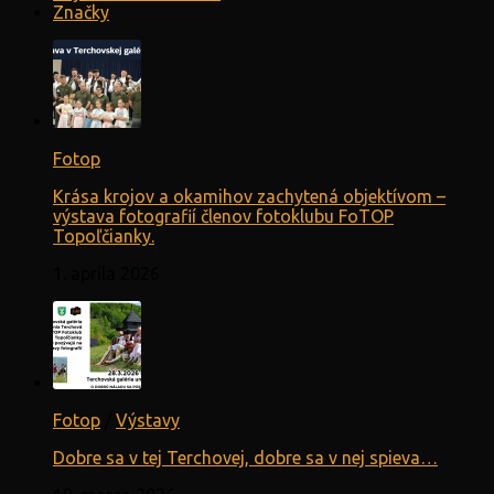
Značky
Fotop
Krása krojov a okamihov zachytená objektívom –
výstava fotografií členov fotoklubu FoTOP
Topoľčianky.
1. apríla 2026
Fotop
/
Výstavy
Dobre sa v tej Terchovej, dobre sa v nej spieva…