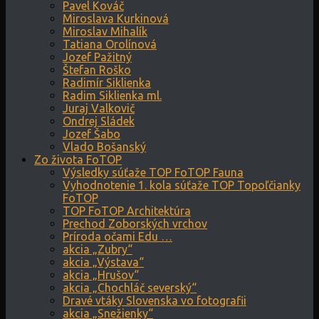
Pavel Kováč
Miroslava Kurkinová
Miroslav Mihalík
Tatiana Orolínová
Jozef Pažitný
Štefan Roško
Radimír Siklienka
Radim Siklienka ml.
Juraj Valkovič
Ondrej Sládek
Jozef Šabo
Vlado Bošanský
Zo života FoTOP
Výsledky súťaže TOP FoTOP Fauna
Vyhodnotenie 1. kola súťaže TOP Topoľčianky
FoTOP
TOP FoTOP Architektúra
Prechod Zoborských vrchov
Príroda očami Edu …
akcia „Zubry“
akcia „Výstava“
akcia „Hrušov“
akcia „Chochláč severský“
Dravé vtáky Slovenska vo fotografii
akcia „Snežienky“