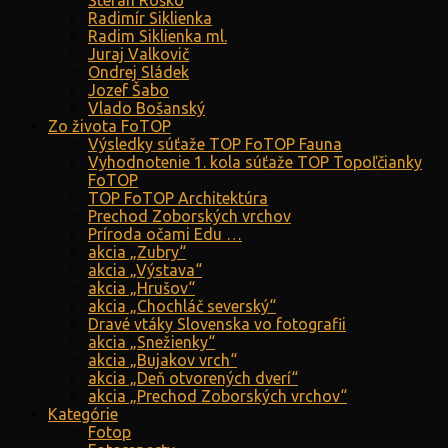
Štefan Roško
Radimír Siklienka
Radim Siklienka ml.
Juraj Valkovič
Ondrej Sládek
Jozef Šabo
Vlado Bošanský
Zo života FoTOP
Výsledky súťaže TOP FoTOP Fauna
Vyhodnotenie 1. kola súťaže TOP Topoľčianky
FoTOP
TOP FoTOP Architektúra
Prechod Zoborských vrchov
Príroda očami Edu …
akcia „Zubry“
akcia „Výstava“
akcia „Hrušov“
akcia „Chochláč severský“
Dravé vtáky Slovenska vo fotografii
akcia „Snežienky“
akcia „Bujakov vrch“
akcia „Deň otvorených dverí“
akcia „Prechod Zoborských vrchov“
Kategórie
Fotop