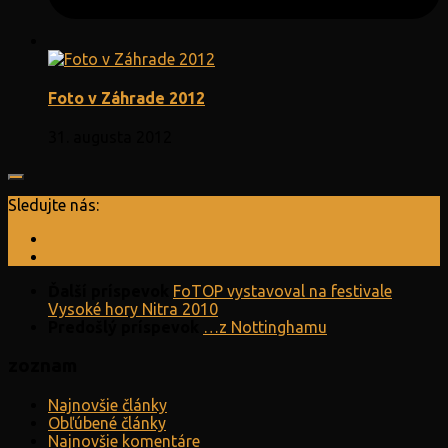
Foto v Záhrade 2012
31. augusta 2012
Sledujte nás:
Ďalší príspevok
FoTOP vystavoval na festivale
Vysoké hory Nitra 2010
Predošlý príspevok
…z Nottinghamu
zoznam
Najnovšie články
Obľúbené články
Najnovšie komentáre