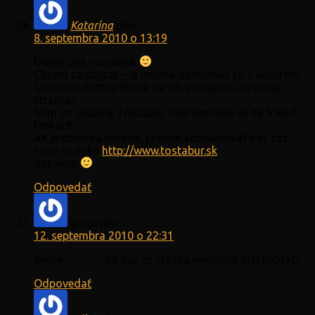
Katarína
píše:
8. septembra 2010 o 13:19
Dobrý deň vospolok
Chcem sa spýtať – je možné dohodnúť sa s autorom
(autormi) týchto fotiek na ich zverejnení na našej
stránke?
Som zo skupiny Tostabur, naši členovia sú na Vašich
fotkách.
Ak je dohoda možná, prosím kontaktovať nás cez
našu stránku
http://www.tostabur.sk
ďakujem
Odpovedať
gaspi
píše:
12. septembra 2010 o 22:31
pekné……….. od vas ze ste ma nevolali!! :D:D:D:D:D:D
Odpovedať