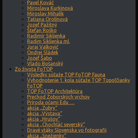
Pavel Kováč
Miroslava Kurkinová
Miroslav Mihalík
Tatiana Orolínová
Jozef Pažitný
Štefan Roško
Radimír Siklienka
Radim Siklienka ml.
Juraj Valkovič
Ondrej Sládek
Jozef Šabo
Vlado Bošanský
Zo života FoTOP
Výsledky súťaže TOP FoTOP Fauna
Vyhodnotenie 1. kola súťaže TOP Topoľčianky
FoTOP
TOP FoTOP Architektúra
Prechod Zoborských vrchov
Príroda očami Edu …
akcia „Zubry“
akcia „Výstava“
akcia „Hrušov“
akcia „Chochláč severský“
Dravé vtáky Slovenska vo fotografii
akcia „Snežienky“