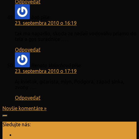
Odpovedať
bob
píše:
23. septembra 2010 o 16:19
tak ma napadlo, skoda ze nedali vodovahu priamo do
tela a gps suradnice …..
Odpovedať
Renata Valachová
píše:
23. septembra 2010 o 17:19
Aj kvietok, gitarista, mlyn, Podgora, západ slnka,
zvony ….
Odpovedať
Novšie komentáre »
Sledujte nás: