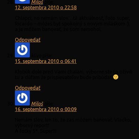
Miloš
píše:
12. septembra 2010 o 22:58
Chlapci, no nemám slov…tá aktuálnosť, foto super,
Ricardo – môžeš byť spokojný s novým miláškom :),
a ja môžem banovať, že som nemohol.
Odpovedať
klivo
píše:
15. septembra 2010 o 06:41
Klobúk dole pred Vami chalani, výborne ste to oživili
tu a dúfam že prispievateľov bude pribúdať
Odpovedať
Miloš
píše:
16. septembra 2010 o 00:09
Nemám slov, len to, že zas môžem banovať. Vladko,
výborný report!
A fotky 5*. Super!!!