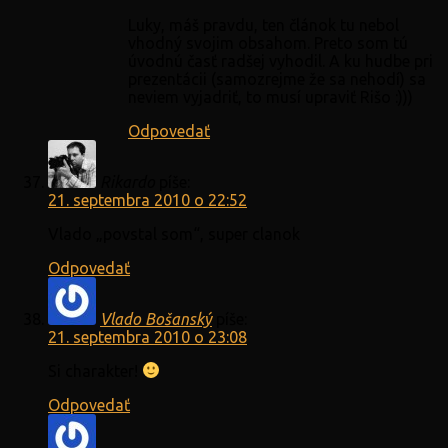
Luky, máš pravdu, ten článok tu nebol
vhodný svojim obsahom. Preto som tú
úvodnú časť radšej vyhodil. A ku hudbe pri
prezentácii (samozrejme že sa nehodí) sa
neviem vyjadriť, to musí upraviť Rišo :)))
Odpovedať
Rikardo
píše:
21. septembra 2010 o 22:52
Vlado „povstal som“, super clanok
Odpovedať
Vlado Bošanský
píše:
21. septembra 2010 o 23:08
Si charakter!
Odpovedať