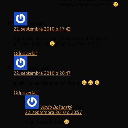
nedočiahnu na Slovensko
sixi
píše:
22. septembra 2010 o 17:42
Pozdravujem Vás pani Valachová, ďakujem za
uznanie, potešilo
Prajem všetko dobré!
Odpovedať
gaspi
píše:
22. septembra 2010 o 20:47
a sak daj sem daco aj od nikonu
Odpovedať
Vlado Bošanský
píše:
22. septembra 2010 o 20:57
to je tvoja parketa