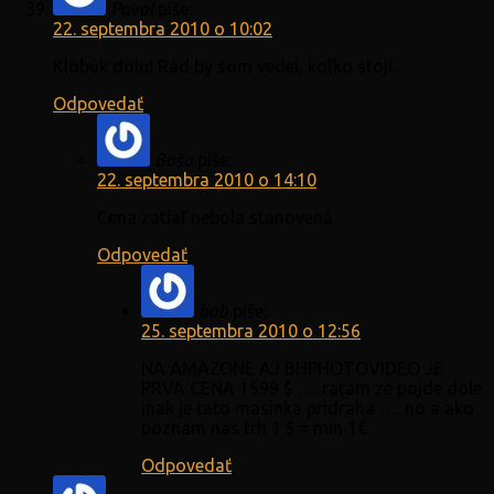
Pavol
píše:
22. septembra 2010 o 10:02
Klobúk dolu! Rád by som vedel, koľko stojí.
Odpovedať
Bošo
píše:
22. septembra 2010 o 14:10
Cena zatiaľ nebola stanovená.
Odpovedať
bob
píše:
25. septembra 2010 o 12:56
NA AMAZONE AJ BHPHOTOVIDEO JE
PRVA CENA 1599 $ …. ratam ze pojde dole
inak je tato masinka pridraha …. no a ako
poznam nas trh 1 $ = min 1€
Odpovedať