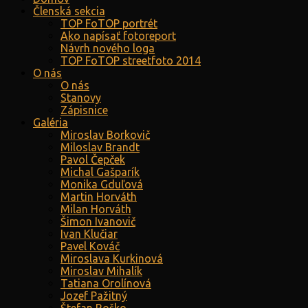
Členská sekcia
TOP FoTOP portrét
Ako napísať fotoreport
Návrh nového loga
TOP FoTOP streetfoto 2014
O nás
O nás
Stanovy
Zápisnice
Galéria
Miroslav Borkovič
Miloslav Brandt
Pavol Čepček
Michal Gašparík
Monika Gduľová
Martin Horváth
Milan Horváth
Šimon Ivanovič
Ivan Klučiar
Pavel Kováč
Miroslava Kurkinová
Miroslav Mihalík
Tatiana Orolínová
Jozef Pažitný