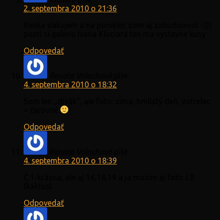
2. septembra 2010 o 21:36
Renka dakujem a na poniklec som aj zabudooool :-)))
pozri si galeriu Ivana Kluciara ten ma vystavne kusy
Odpovedať
Renata Valachová
píše:
4. septembra 2010 o 18:32
Som len „divák“, ale foto: zima, hmlistý deň, votrelec
= čarovné
Odpovedať
Renata Valachová
píše:
4. septembra 2010 o 18:39
Č.1-krásna, ale aj 16,18,19 a ja musím aj foto č.8
(kaktus)…
Odpovedať