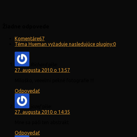
Žiadne odpovede
Komentáre
67
Téma Hueman vyžaduje nasledujúce pluginy:
0
Richard
píše:
27. augusta 2010 o 13:57
Miloško, veeelmi pekné fotografie !!!
Odpovedať
jozef
píše:
27. augusta 2010 o 14:35
Mne sa páči ten abstrakt
Odpovedať