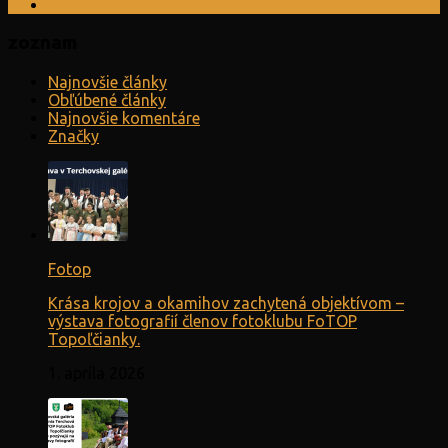
zoznam
Najnovšie články
Obľúbené články
Najnovšie komentáre
Značky
Fotop
Krása krojov a okamihov zachytená objektívom –
výstava fotografií členov fotoklubu FoTOP
Topoľčianky.
1. apríla 2026