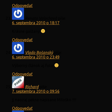
Odpovedať
Renata Valachová
píše:
6. septembra 2010 o 18:17
Krásne gaštany
Odpovedať
Vlado Bošanský
píše:
6. septembra 2010 o 23:49
Výborný článok aj foto
Odpovedať
Richard
píše:
7. septembra 2010 o 09:56
jj naozaj pekne napisane Miloško !!!!
Odpovedať