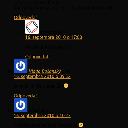
zákutia a nejaké bedle.
Asi začnem tiež písať – uvidím, čo mi pôjde lepšie.
Odpovedať
admin
píše:
16. septembra 2010 o 17:08
Tak čakame na report !!!
Odpovedať
Vlado Bošanský
píše:
16. septembra 2010 o 09:52
Ja myslim, že oboje. Či?
Odpovedať
gaspi
píše:
16. septembra 2010 o 10:23
Miloško som na tom podobne!