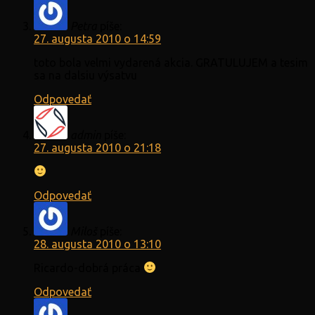
Petra
píše:
27. augusta 2010 o 14:59
toto bola velmi vydarená akcia. GRATULUJEM a tesim
sa na dalsiu výsatvu
Odpovedať
admin
píše:
27. augusta 2010 o 21:18
Odpovedať
Miloš
píše:
28. augusta 2010 o 13:10
Ricardo-dobrá práca
Odpovedať