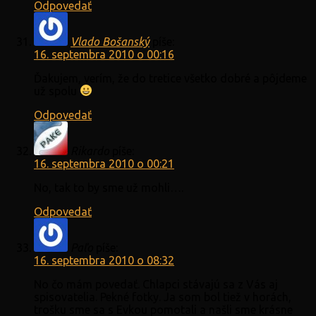
Odpovedať
Vlado Bošanský
píše:
16. septembra 2010 o 00:16
Ďakujem, verím, že do tretice všetko dobré a pôjdeme
už spolu
Odpovedať
Rikardo
píše:
16. septembra 2010 o 00:21
No, tak to by sme už mohli….
Odpovedať
Paľo
píše:
16. septembra 2010 o 08:32
No čo mám povedať. Chlapci stávajú sa z Vás aj
spisovatelia. Pekné fotky. Ja som bol tiež v horách,
trošku sme sa s Evkou pomotali a našli sme krásne