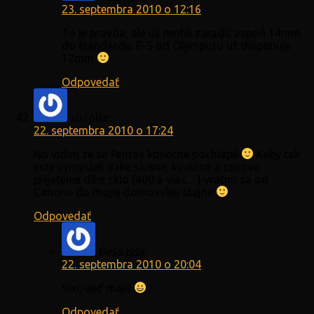
23. septembra 2010 o 12:16
To je pravda, ale už mohli zaradiť aspoň 14mm
do štandardu. E-5 od Olympusu už disponuje
12mm
Odpovedať
sixi
píše:
22. septembra 2010 o 17:24
No vidim ze sa Pentax konecne pochlapil
Keby tak
este vymysleli dake slusne, kvalitne a cenovo
prijatelne dlhe sklo (400 a viac…) vratim sa od
Canonu do mojej domovskej stajne
Odpovedať
Bošo
píše:
22. septembra 2010 o 20:04
Sixi, veď majú
Odpovedať