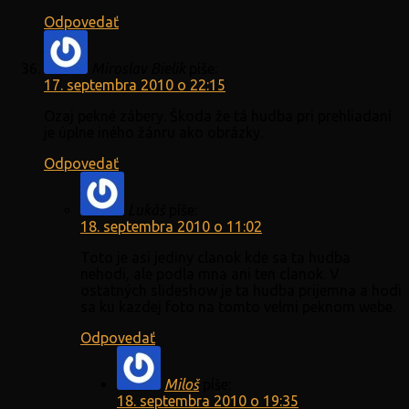
Odpovedať
Miroslav Bielik
píše:
17. septembra 2010 o 22:15
Ozaj pekné zábery. Škoda že tá hudba pri prehliadaní
je úplne iného žánru ako obrázky.
Odpovedať
Lukáš
píše:
18. septembra 2010 o 11:02
Toto je asi jediny clanok kde sa ta hudba
nehodi, ale podla mna ani ten clanok. V
ostatných slideshow je ta hudba prijemna a hodi
sa ku kazdej foto na tomto velmi peknom webe.
Odpovedať
Miloš
píše:
18. septembra 2010 o 19:35