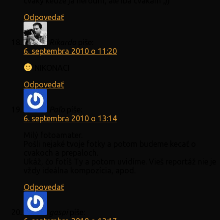
cvaky kedze ja nefotim, ale iba cvakam ;))
Odpovedať
Rikardo
píše:
6. septembra 2010 o 11:20
NIKONACI
Odpovedať
Paľo
píše:
6. septembra 2010 o 13:14
Milý fotoamater.
Pošli nejaké tvoje fotky a potom budeme kecať o
cvakoch a prepaloch.
Ukáž, čo fotíš Ty a potom uvidíme. Vieš reportáž nie je
vždy ideálna kompozícia, apod.
Odpovedať
gaspi
píše: