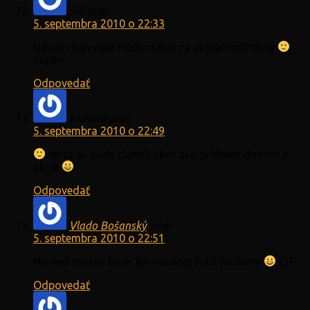
sixi
píše:
5. septembra 2010 o 22:33
Dávam najvyššie hodnotenie za aktuálnosť témy
Super!
Odpovedať
Richard
píše:
5. septembra 2010 o 22:49
teraz tu bude clanok skor ako prideme domov z
akcie
Odpovedať
Vlado Bošanský
píše:
5. septembra 2010 o 22:51
No veď možné to je, len musíme fotiť mobilmi
Či?
Odpovedať