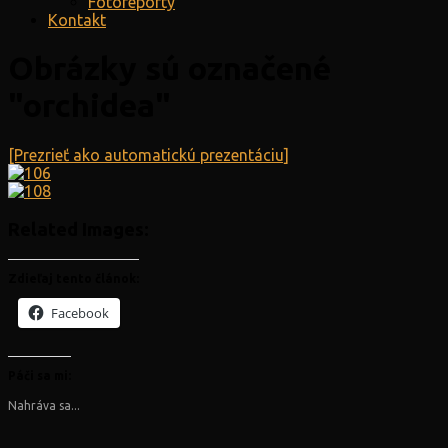
Fotoreporty
Kontakt
Obrázky sú označené
"orchidea"
[Prezrieť ako automatickú prezentáciu]
Related Images:
Zdieľaj tento článok:
Facebook
Páči sa mi:
Nahráva sa...