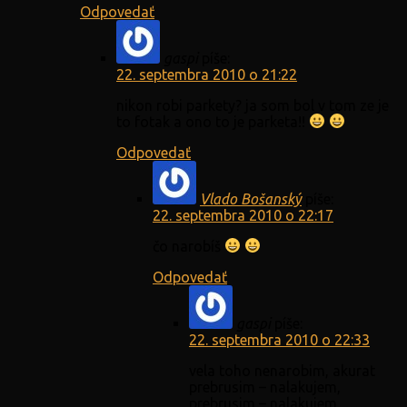
Odpovedať
gaspi
píše:
22. septembra 2010 o 21:22
nikon robi parkety? ja som bol v tom ze je
to fotak a ono to je parketa!!
Odpovedať
Vlado Bošanský
píše:
22. septembra 2010 o 22:17
čo narobíš
Odpovedať
gaspi
píše:
22. septembra 2010 o 22:33
vela toho nenarobim, akurat
prebrusim – nalakujem,
prebrusim – nalakujem, ………..