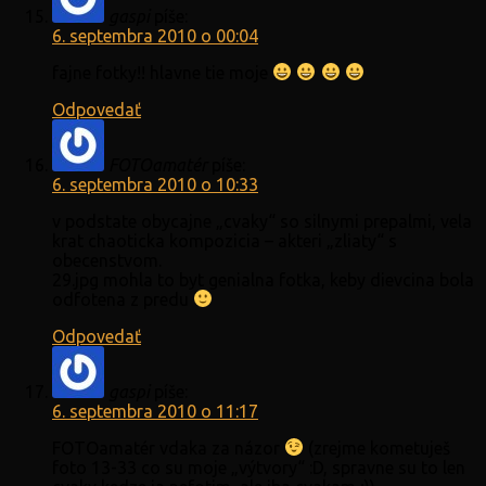
gaspi
píše:
6. septembra 2010 o 00:04
fajne fotky!! hlavne tie moje
Odpovedať
FOTOamatér
píše:
6. septembra 2010 o 10:33
v podstate obycajne „cvaky“ so silnymi prepalmi, vela
krat chaoticka kompozicia – akteri „zliaty“ s
obecenstvom.
29.jpg mohla to byt genialna fotka, keby dievcina bola
odfotena z predu
Odpovedať
gaspi
píše:
6. septembra 2010 o 11:17
FOTOamatér vdaka za názor
(zrejme kometuješ
foto 13-33 co su moje „výtvory“ :D, spravne su to len