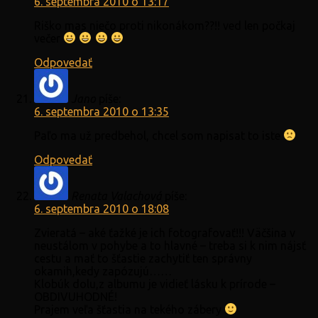
6. septembra 2010 o 13:17
Riško mas niečo proti nikonákom??!! ved len počkaj
večer
Odpovedať
Jano
píše:
6. septembra 2010 o 13:35
Paľo ma už predbehol, chcel som napisat to iste
Odpovedať
Renata Valachová
píše:
6. septembra 2010 o 18:08
Zvieratá – aké ťažké je ich fotografovať!!! Väčšina v
neustálom v pohybe a to hlavné – treba si k nim nájsť
cestu a mať to šťastie zachytiť ten správny
okamih,kedy zapózujú……
Klobúk dolu,z albumu je vidieť lásku k prírode –
OBDIVUHODNÉ!
Prajem veľa šťastia na tekého zábery