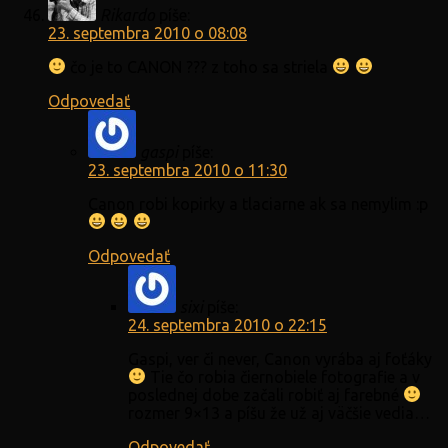
Rikardo
píše:
23. septembra 2010 o 08:08
čo je to CANON ??? z toho sa striela
Odpovedať
gaspi
píše:
23. septembra 2010 o 11:30
Canon robi kopirky a tlaciarne ak sa nemylim :p
Odpovedať
sixi
píše:
24. septembra 2010 o 22:15
Gaspi, ver či never, Canon vyrába aj foťáky
Tie čo robia čiernobiele fotografie a v
poslednej dobe začali robiť aj farebné
rozmer 9×13 a píšu že už aj väčšie vedia…
Odpovedať