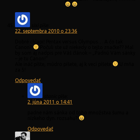
sixi
píše:
22. septembra 2010 o 23:36
Dobré chlapi! Pentax versus Olympus… A čo tak
Canon?
Počuli ste už niekedy o tejto značke?? Mal
by som aj nadpis pre Váš článok – „Padnú Vám sánky
– je tu Canon!“
Ale ináč píšte, múdro píšete, aj k veci píšete
U mňa
za 5!
Odpovedať
stanic
píše:
2. júna 2011 o 14:41
padne nám sánka od toho množstva šumu a
nízkeho dyn. rozsahu?
Odpovedať