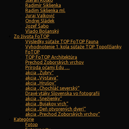
Štefan Roško
Radimír Siklienka
Radim Siklienka ml.
Juraj Valkovič
Ondrej Sládek
Jozef Šabo
Vlado Bošanský
Zo života FoTOP
Výsledky súťaže TOP FoTOP Fauna
Vyhodnotenie 1. kola súťaže TOP Topoľčianky
FoTOP
TOP FoTOP Architektúra
Prechod Zoborských vrchov
Príroda očami Edu …
akcia „Zubry“
akcia „Výstava“
akcia „Hrušov“
akcia „Chochláč severský“
Dravé vtáky Slovenska vo fotografii
akcia „Snežienky“
akcia „Bujakov vrch“
akcia „Deň otvorených dverí“
akcia „Prechod Zoborských vrchov“
Kategórie
Fotop