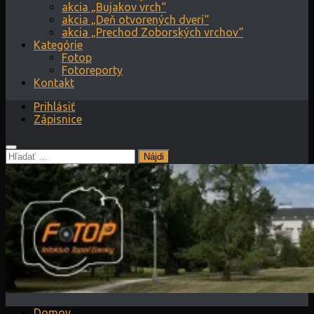
akcia „Bujakov vrch“
akcia „Deň otvorených dverí“
akcia „Prechod Zoborských vrchov“
Kategórie
Fotop
Fotoreporty
Kontakt
Prihlásiť
Zápisnice
Hľadať:
Domov