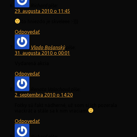
Richard
píše:
29. augusta 2010 o 11:45
to hniezdo je skveleee :-)))
Odpovedať
Vlado Bošanský
píše:
31. augusta 2010 o 00:01
Vydarená akcia
Odpovedať
Renata Valachová
píše:
2. septembra 2010 o 14:20
Fotky sú fakt nádherné, už som si ich pozerala
viackrát a stále sa k nim vraciam
Odpovedať
Richard
píše: