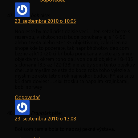
bob
píše:
23. septembra 2010 o 10:05
Noo este by mali prist dalsie veci….ten setak berte s
rezervou, v skutocnosti bude ponukany aj s 16-50
alebo 16-45 alebo 50-135 objektivom, zalezi len na
shope kde to pozerate, tak napr bhphotovideo.com
bezne aj k10 k20 ci k7 bola ponukana v sete aj s inymi
objektivmi. okrem toho dali von dalsi objektiv 18-135
s clonami f3.5 az f22-f38! nie ze by som tento objektiv
chel ..ale myslim ze este do koca roka toho vylezie a
myslim ze este tetno rok najneskor buduci FF. asi si tu
k5 dam doviest….sixi trosku ta napalim krajinkami,
bob. norway
Odpovedať
František
píše:
23. septembra 2010 o 13:08
Bol som tam a bola to naozaj pekná výstava.