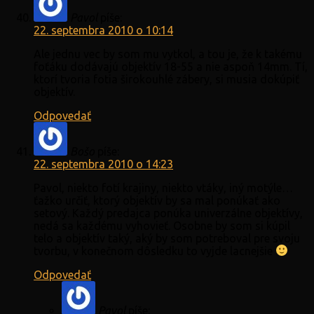
Pavol
píše:
22. septembra 2010 o 10:14
Ale jednu vec by som mu vytkol, a tou je, že k takému
foťáku dodávajú objektív 18-55 a nie aspoň 14mm. Tí,
ktorí tvoria fotia širokouhlé zábery, si musia dokúpiť
objektív.
Odpovedať
Bošo
píše:
22. septembra 2010 o 14:23
Pavol, niekto fotí krajiny, niekto vtáky, iný motýle…
ťažko určiť, ktorý objektív by sa mal ponúkať ako
setový. Každý predajca ponúka univerzálne objektívy,
nedá sa každému vyhovieť. Osobne by som si kúpil
telo a objektív taký, aký by som potreboval pre svoju
tvorbu, v konečnom dôsledku to vyjde lacnejšie
Odpovedať
Pavol
píše: