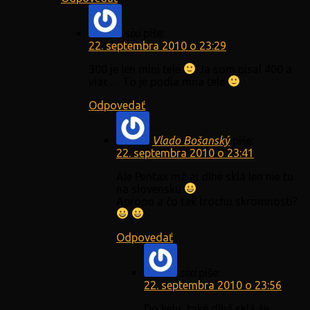
sixi
píše:
22. septembra 2010 o 23:29
300 je len mini tele
Ja som pisal 400 a
viac… To je podla mna tele
Odpovedať
Vlado Bošanský
píše:
22. septembra 2010 o 23:41
Ale Pentax má aj dlhé sklá len nie tu
na slovensku
Apropo a čo tak trochu skromnosti?
Odpovedať
sixi
píše:
22. septembra 2010 o 23:56
Do kelu, také dlhé sklá že