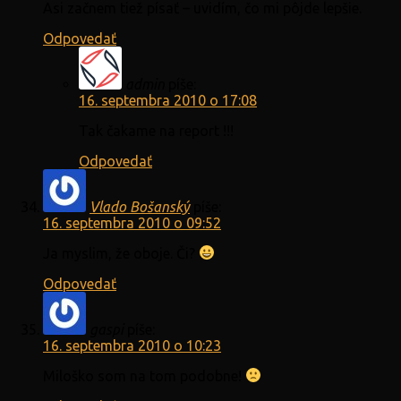
Asi začnem tiež písať – uvidím, čo mi pôjde lepšie.
Odpovedať
admin
píše:
16. septembra 2010 o 17:08
Tak čakame na report !!!
Odpovedať
Vlado Bošanský
píše:
16. septembra 2010 o 09:52
Ja myslim, že oboje. Či?
Odpovedať
gaspi
píše:
16. septembra 2010 o 10:23
Miloško som na tom podobne!