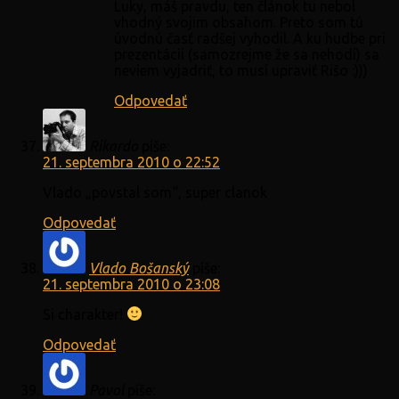
Luky, máš pravdu, ten článok tu nebol
vhodný svojim obsahom. Preto som tú
úvodnú časť radšej vyhodil. A ku hudbe pri
prezentácii (samozrejme že sa nehodí) sa
neviem vyjadriť, to musí upraviť Rišo :)))
Odpovedať
Rikardo
píše:
21. septembra 2010 o 22:52
Vlado „povstal som“, super clanok
Odpovedať
Vlado Bošanský
píše:
21. septembra 2010 o 23:08
Si charakter!
Odpovedať
Pavol
píše: