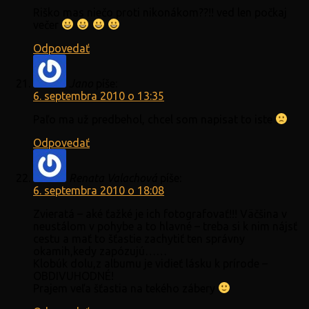
Riško mas niečo proti nikonákom??!! ved len počkaj
večer
Odpovedať
Jano
píše:
6. septembra 2010 o 13:35
Paľo ma už predbehol, chcel som napisat to iste
Odpovedať
Renata Valachová
píše:
6. septembra 2010 o 18:08
Zvieratá – aké ťažké je ich fotografovať!!! Väčšina v
neustálom v pohybe a to hlavné – treba si k nim nájsť
cestu a mať to šťastie zachytiť ten správny
okamih,kedy zapózujú……
Klobúk dolu,z albumu je vidieť lásku k prírode –
OBDIVUHODNÉ!
Prajem veľa šťastia na tekého zábery