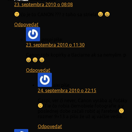
23. septembra 2010 o 08:08
čo je to CANON ??? z toho sa striela
Odpovedať
gaspi
píše:
23. septembra 2010 o 11:30
Canon robi kopirky a tlaciarne ak sa nemylim :p
Odpovedať
sixi
píše:
24. septembra 2010 o 22:15
Gaspi, ver či never, Canon vyrába aj foťáky
Tie čo robia čiernobiele fotografie a v
poslednej dobe začali robiť aj farebné
rozmer 9×13 a píšu že už aj väčšie vedia…
Odpovedať