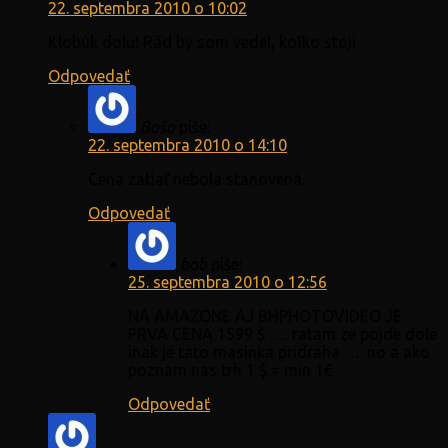
22. septembra 2010 o 10:02
Klobúk dolu! Rád by som vedel, koľko stojí.
Odpovedať
Bošo
píše:
22. septembra 2010 o 14:10
Cena zatiaľ nebola stanovená.
Odpovedať
bob
píše:
25. septembra 2010 o 12:56
NA AMAZONE AJ BHPHOTOVIDEO JE
PRVA CENA 1599 $ …. ratam ze pojde dole
inak je tato masinka pridraha …. no a ako
poznam nas trh 1 $ = min 1€
Odpovedať