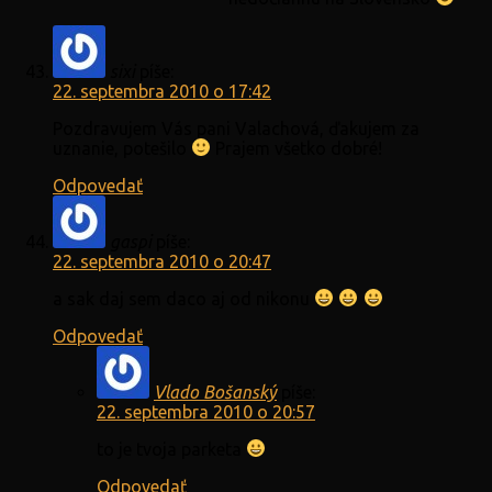
sixi
píše:
22. septembra 2010 o 17:42
Pozdravujem Vás pani Valachová, ďakujem za
uznanie, potešilo
Prajem všetko dobré!
Odpovedať
gaspi
píše:
22. septembra 2010 o 20:47
a sak daj sem daco aj od nikonu
Odpovedať
Vlado Bošanský
píše:
22. septembra 2010 o 20:57
to je tvoja parketa
Odpovedať