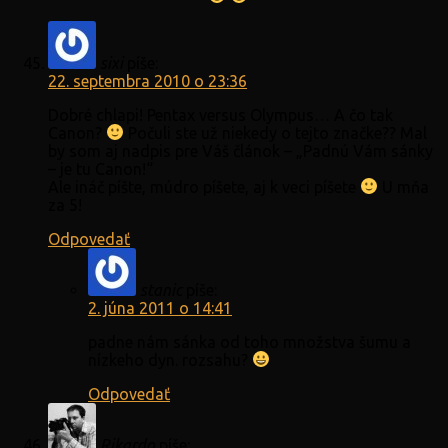
sixi
píše:
22. septembra 2010 o 23:36
Dobré chlapi! Pentax versus Olympus… A čo tak
Canon?
Počuli ste už niekedy o tejto značke?? Mal
by som aj nadpis pre Váš článok – „Padnú Vám sánky
– je tu Canon!“
Ale ináč píšte, múdro píšete, aj k veci píšete
U mňa
za 5!
Odpovedať
stanic
píše:
2. júna 2011 o 14:41
padne nám sánka od toho množstva šumu a
nízkeho dyn. rozsahu?
Odpovedať
Rikardo
píše: