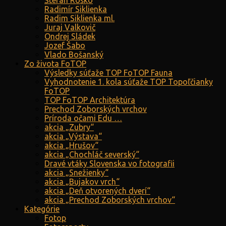
Štefan Roško
Radimír Siklienka
Radim Siklienka ml.
Juraj Valkovič
Ondrej Sládek
Jozef Šabo
Vlado Bošanský
Zo života FoTOP
Výsledky súťaže TOP FoTOP Fauna
Vyhodnotenie 1. kola súťaže TOP Topoľčianky
FoTOP
TOP FoTOP Architektúra
Prechod Zoborských vrchov
Príroda očami Edu …
akcia „Zubry“
akcia „Výstava“
akcia „Hrušov“
akcia „Chochláč severský“
Dravé vtáky Slovenska vo fotografii
akcia „Snežienky“
akcia „Bujakov vrch“
akcia „Deň otvorených dverí“
akcia „Prechod Zoborských vrchov“
Kategórie
Fotop