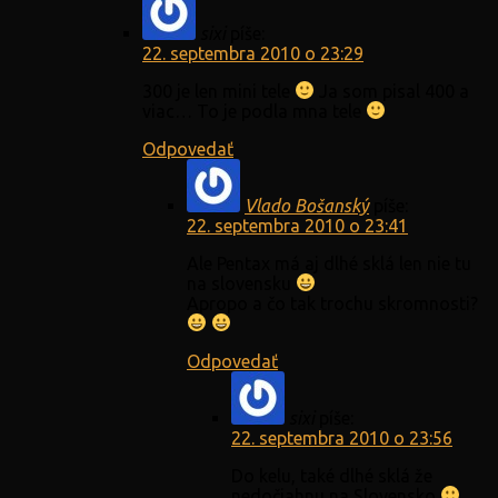
sixi
píše:
22. septembra 2010 o 23:29
300 je len mini tele
Ja som pisal 400 a
viac… To je podla mna tele
Odpovedať
Vlado Bošanský
píše:
22. septembra 2010 o 23:41
Ale Pentax má aj dlhé sklá len nie tu
na slovensku
Apropo a čo tak trochu skromnosti?
Odpovedať
sixi
píše:
22. septembra 2010 o 23:56
Do kelu, také dlhé sklá že
nedočiahnu na Slovensko