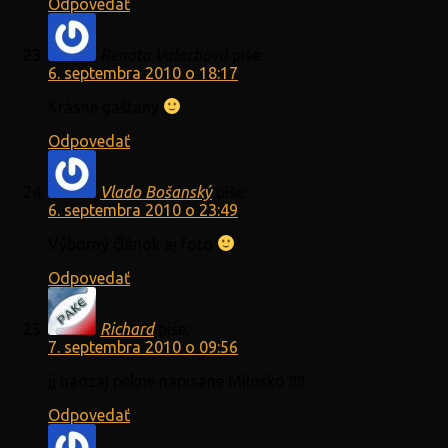
Odpovedať
Renata Valachová
píše:
6. septembra 2010 o 18:17
Krásne gaštany
Odpovedať
Vlado Bošanský
píše:
6. septembra 2010 o 23:49
Výborný článok aj foto
Odpovedať
Richard
píše:
7. septembra 2010 o 09:56
jj naozaj pekne napisane Miloško !!!!
Odpovedať