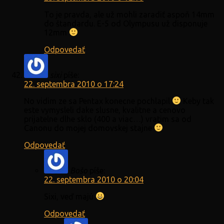
To je pravda, ale už mohli zaradiť aspoň 14mm
do štandardu. E-5 od Olympusu už disponuje
12mm
Odpovedať
sixi
píše:
22. septembra 2010 o 17:24
No vidim ze sa Pentax konecne pochlapil
Keby tak
este vymysleli dake slusne, kvalitne a cenovo
prijatelne dlhe sklo (400 a viac…) vratim sa od
Canonu do mojej domovskej stajne
Odpovedať
Bošo
píše:
22. septembra 2010 o 20:04
Sixi, veď majú
Odpovedať