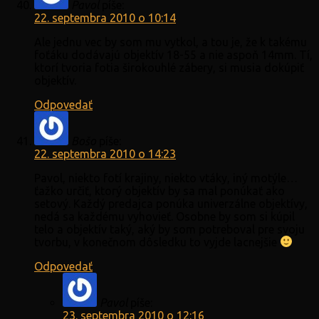
Pavol
píše:
22. septembra 2010 o 10:14
Ale jednu vec by som mu vytkol, a tou je, že k takému
foťáku dodávajú objektív 18-55 a nie aspoň 14mm. Tí,
ktorí tvoria fotia širokouhlé zábery, si musia dokúpiť
objektív.
Odpovedať
Bošo
píše:
22. septembra 2010 o 14:23
Pavol, niekto fotí krajiny, niekto vtáky, iný motýle…
ťažko určiť, ktorý objektív by sa mal ponúkať ako
setový. Každý predajca ponúka univerzálne objektívy,
nedá sa každému vyhovieť. Osobne by som si kúpil
telo a objektív taký, aký by som potreboval pre svoju
tvorbu, v konečnom dôsledku to vyjde lacnejšie
Odpovedať
Pavol
píše:
23. septembra 2010 o 12:16