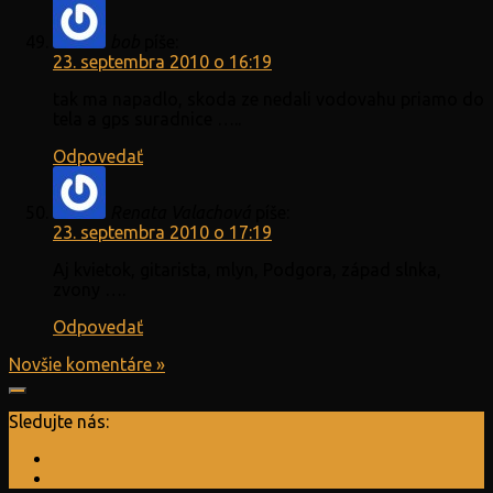
bob
píše:
23. septembra 2010 o 16:19
tak ma napadlo, skoda ze nedali vodovahu priamo do
tela a gps suradnice …..
Odpovedať
Renata Valachová
píše:
23. septembra 2010 o 17:19
Aj kvietok, gitarista, mlyn, Podgora, západ slnka,
zvony ….
Odpovedať
Novšie komentáre »
Sledujte nás: