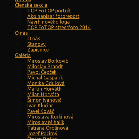
Členská sekcia
TOP FoTOP portrét
Ako napísať fotoreport
Návrh nového loga
TOP FoTOP streetfoto 2014
O nás
O nás
Stanovy
Zápisnice
Galéria
Miroslav Borkovič
Miloslav Brandt
Pavol Čepček
Michal Gašparík
Monika Gduľová
Martin Horváth
Milan Horváth
Šimon Ivanovič
Ivan Klučiar
Pavel Kováč
Miroslava Kurkinová
Miroslav Mihalík
Tatiana Orolínová
Jozef Pažitný