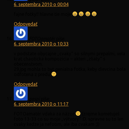
6. septembra 2010 o 00:04
fajne fotky!! hlavne tie moje
Odpovedať
FOTOamatér
píše:
6. septembra 2010 o 10:33
v podstate obycajne „cvaky“ so silnymi prepalmi, vela
krat chaoticka kompozicia – akteri „zliaty“ s
obecenstvom.
29.jpg mohla to byt genialna fotka, keby dievcina bola
odfotena z predu
Odpovedať
gaspi
píše:
6. septembra 2010 o 11:17
FOTOamatér vdaka za názor
(zrejme kometuješ
foto 13-33 co su moje „výtvory“ :D, spravne su to len
cvaky kedze ja nefotim, ale iba cvakam ;))