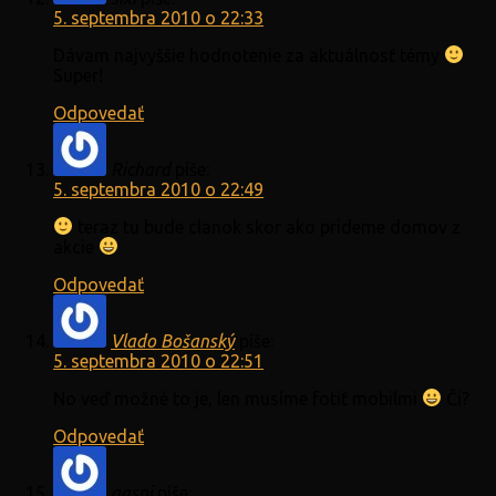
5. septembra 2010 o 22:33
Dávam najvyššie hodnotenie za aktuálnosť témy
Super!
Odpovedať
Richard
píše:
5. septembra 2010 o 22:49
teraz tu bude clanok skor ako prideme domov z
akcie
Odpovedať
Vlado Bošanský
píše:
5. septembra 2010 o 22:51
No veď možné to je, len musíme fotiť mobilmi
Či?
Odpovedať
gaspi
píše: