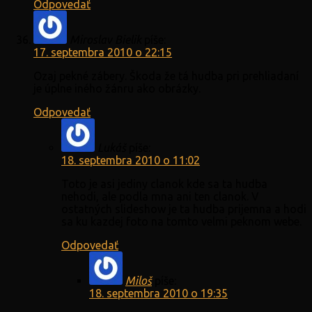
Odpovedať
Miroslav Bielik
píše:
17. septembra 2010 o 22:15
Ozaj pekné zábery. Škoda že tá hudba pri prehliadaní
je úplne iného žánru ako obrázky.
Odpovedať
Lukáš
píše:
18. septembra 2010 o 11:02
Toto je asi jediny clanok kde sa ta hudba
nehodi, ale podla mna ani ten clanok. V
ostatných slideshow je ta hudba prijemna a hodi
sa ku kazdej foto na tomto velmi peknom webe.
Odpovedať
Miloš
píše:
18. septembra 2010 o 19:35