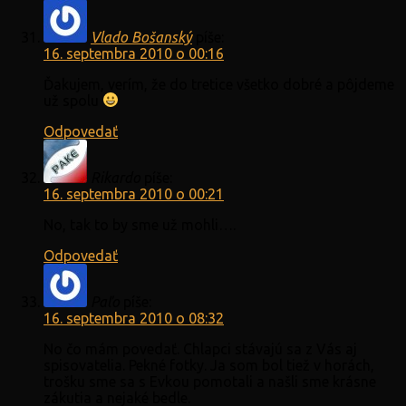
Vlado Bošanský
píše:
16. septembra 2010 o 00:16
Ďakujem, verím, že do tretice všetko dobré a pôjdeme
už spolu
Odpovedať
Rikardo
píše:
16. septembra 2010 o 00:21
No, tak to by sme už mohli….
Odpovedať
Paľo
píše:
16. septembra 2010 o 08:32
No čo mám povedať. Chlapci stávajú sa z Vás aj
spisovatelia. Pekné fotky. Ja som bol tiež v horách,
trošku sme sa s Evkou pomotali a našli sme krásne
zákutia a nejaké bedle.