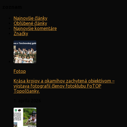
zoznam
Najnovšie články
Obľúbené články
Najnovšie komentáre
Značky
Fotop
Krása krojov a okamihov zachytená objektívom –
výstava fotografií členov fotoklubu FoTOP
Topoľčianky.
1. apríla 2026