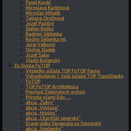
Pavel Kováč
Miroslava Kurkinová
Miroslav Mihalík
Tatiana Orolínová
Jozef Pažitný
Štefan Roško
Radimír Siklienka
Radim Siklienka ml.
Juraj Valkovič
Ondrej Sládek
Jozef Šabo
Vlado Bošanský
Zo života FoTOP
Výsledky súťaže TOP FoTOP Fauna
Vyhodnotenie 1. kola súťaže TOP Topoľčianky
FoTOP
TOP FoTOP Architektúra
Prechod Zoborských vrchov
Príroda očami Edu …
akcia „Zubry“
akcia „Výstava“
akcia „Hrušov“
akcia „Chochláč severský“
Dravé vtáky Slovenska vo fotografii
akcia „Snežienky“