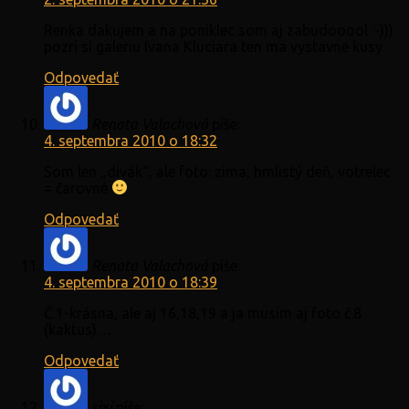
Renka dakujem a na poniklec som aj zabudooool :-)))
pozri si galeriu Ivana Kluciara ten ma vystavne kusy
Odpovedať
Renata Valachová
píše:
4. septembra 2010 o 18:32
Som len „divák“, ale foto: zima, hmlistý deň, votrelec
= čarovné
Odpovedať
Renata Valachová
píše:
4. septembra 2010 o 18:39
Č.1-krásna, ale aj 16,18,19 a ja musím aj foto č.8
(kaktus)…
Odpovedať
sixi
píše: