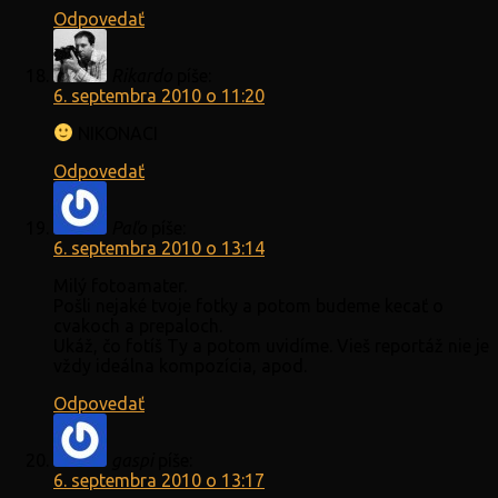
Odpovedať
Rikardo
píše:
6. septembra 2010 o 11:20
NIKONACI
Odpovedať
Paľo
píše:
6. septembra 2010 o 13:14
Milý fotoamater.
Pošli nejaké tvoje fotky a potom budeme kecať o
cvakoch a prepaloch.
Ukáž, čo fotíš Ty a potom uvidíme. Vieš reportáž nie je
vždy ideálna kompozícia, apod.
Odpovedať
gaspi
píše:
6. septembra 2010 o 13:17