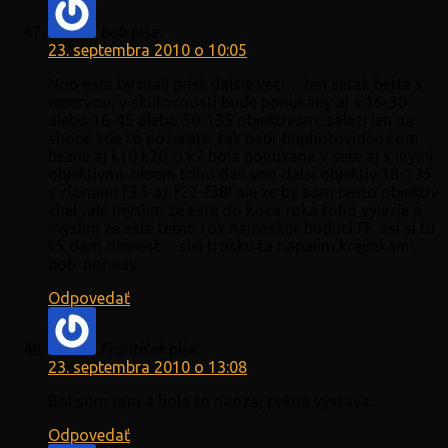
bob
píše:
23. septembra 2010 o 10:05
Noo este by mali prist dalsie veci….ten setak berte s
rezervou, v skutocnosti bude ponukany aj s 16-50
alebo 16-45 alebo 50-135 objektivom, zalezi len na
shope kde to pozerate, tak napr bhphotovideo.com
bezne aj k10 k20 ci k7 bola ponukana v sete aj s inymi
objektivmi. okrem toho dali von dalsi objektiv 18-135
s clonami f3.5 az f22-f38! nie ze by som tento objektiv
chel ..ale myslim ze este do koca roka toho vylezie a
myslim ze este tetno rok najneskor buduci FF. asi si tu
k5 dam doviest….sixi trosku ta napalim krajinkami,
bob. norway
Odpovedať
František
píše:
23. septembra 2010 o 13:08
Bol som tam a bola to naozaj pekná výstava.
Odpovedať