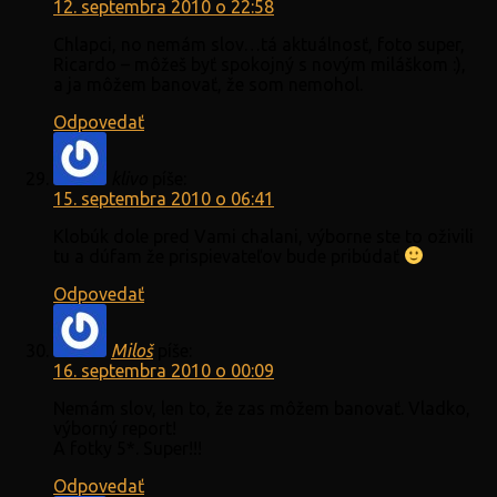
12. septembra 2010 o 22:58
Chlapci, no nemám slov…tá aktuálnosť, foto super,
Ricardo – môžeš byť spokojný s novým miláškom :),
a ja môžem banovať, že som nemohol.
Odpovedať
klivo
píše:
15. septembra 2010 o 06:41
Klobúk dole pred Vami chalani, výborne ste to oživili
tu a dúfam že prispievateľov bude pribúdať
Odpovedať
Miloš
píše:
16. septembra 2010 o 00:09
Nemám slov, len to, že zas môžem banovať. Vladko,
výborný report!
A fotky 5*. Super!!!
Odpovedať