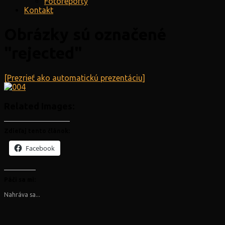
Fotoreporty
Kontakt
Obrázky sú označené
"rejected"
[Prezrieť ako automatickú prezentáciu]
Related Images:
Zdieľaj tento článok:
Facebook
Páči sa mi:
Nahráva sa...