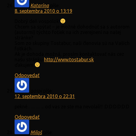
Katarína
píše:
8. septembra 2010 o 13:19
Dobrý deň vospolok
Chcem sa spýtať – je možné dohodnúť sa s autorom
(autormi) týchto fotiek na ich zverejnení na našej
stránke?
Som zo skupiny Tostabur, naši členovia sú na Vašich
fotkách.
Ak je dohoda možná, prosím kontaktovať nás cez
našu stránku
http://www.tostabur.sk
ďakujem
Odpovedať
gaspi
píše:
12. septembra 2010 o 22:31
pekné……….. od vas ze ste ma nevolali!! :D:D:D:D:D:D
Odpovedať
Miloš
píše: