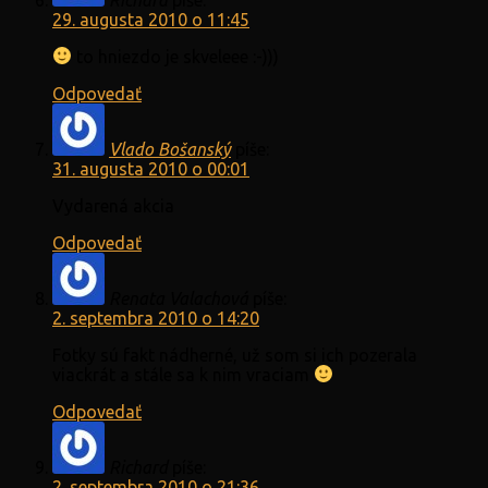
29. augusta 2010 o 11:45
to hniezdo je skveleee :-)))
Odpovedať
Vlado Bošanský
píše:
31. augusta 2010 o 00:01
Vydarená akcia
Odpovedať
Renata Valachová
píše:
2. septembra 2010 o 14:20
Fotky sú fakt nádherné, už som si ich pozerala
viackrát a stále sa k nim vraciam
Odpovedať
Richard
píše:
2. septembra 2010 o 21:36