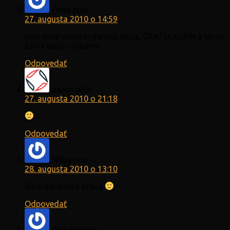
Petra
píše:
27. augusta 2010 o 14:59
toto bola velmi vydarená akcia. GRATULUJEM a tesim
sa na dalsiu výsatvu
Odpovedať
admin
píše:
27. augusta 2010 o 21:18
Odpovedať
Miloš
píše:
28. augusta 2010 o 13:10
Ricardo-dobrá práca
Odpovedať
Richard
píše: