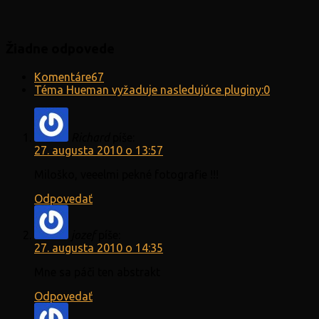
Žiadne odpovede
Komentáre
67
Téma Hueman vyžaduje nasledujúce pluginy:
0
Richard
píše:
27. augusta 2010 o 13:57
Miloško, veeelmi pekné fotografie !!!
Odpovedať
jozef
píše:
27. augusta 2010 o 14:35
Mne sa páči ten abstrakt
Odpovedať