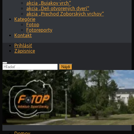
akcia „Bujakov vrch“
akcia „Deň otvorených dverí“
akcia „Prechod Zoborských vrchov“
Kategórie
Fotop
Fotoreporty
Kontakt
Prihlásiť
Zápisnice
Hľadať:
Domov