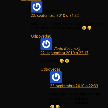
gaspi
píše:
22. septembra 2010 o 21:22
nikon robi parkety? ja som bol v tom ze je
to fotak a ono to je parketa!!
Odpovedať
Vlado Bošanský
píše:
22. septembra 2010 o 22:17
čo narobíš
Odpovedať
gaspi
píše:
22. septembra 2010 o 22:33
vela toho nenarobim, akurat
prebrusim – nalakujem,
prebrusim – nalakujem, ………..