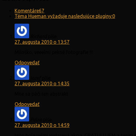
Komentáre
67
Téma Hueman vyžaduje nasledujúce pluginy:
0
Richard
píše:
27. augusta 2010 o 13:57
Miloško, veeelmi pekné fotografie !!!
Odpovedať
jozef
píše:
27. augusta 2010 o 14:35
Mne sa páči ten abstrakt
Odpovedať
Petra
píše:
27. augusta 2010 o 14:59
toto bola velmi vydarená akcia. GRATULUJEM a tesim s