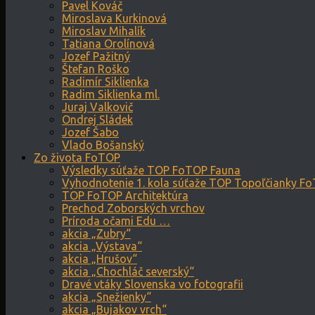
Pavel Kováč
Miroslava Kurkinová
Miroslav Mihalík
Tatiana Orolínová
Jozef Pažitný
Štefan Roško
Radimír Siklienka
Radim Siklienka ml.
Juraj Valkovič
Ondrej Sládek
Jozef Šabo
Vlado Bošanský
Zo života FoTOP
Výsledky súťaže TOP FoTOP Fauna
Vyhodnotenie 1. kola súťaže TOP Topoľčianky F
TOP FoTOP Architektúra
Prechod Zoborských vrchov
Príroda očami Edu …
akcia „Zubry“
akcia „Výstava“
akcia „Hrušov“
akcia „Chochláč severský“
Dravé vtáky Slovenska vo fotografii
akcia „Snežienky“
akcia „Bujakov vrch“