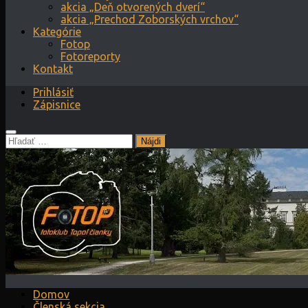
akcia „Deň otvorených dverí“
akcia „Prechod Zoborských vrchov“
Kategórie
Fotop
Fotoreporty
Kontakt
Prihlásiť
Zápisnice
Hľadať:
Domov
Členská sekcia