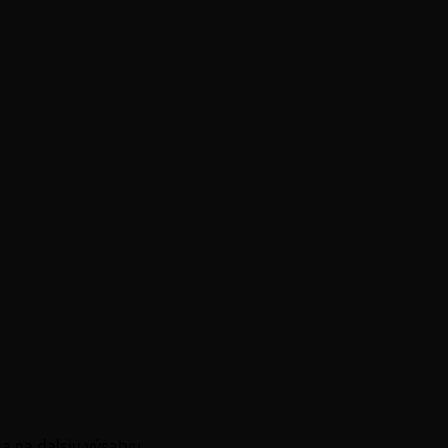
a na dalsiu výsatvu