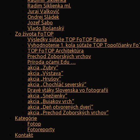
Radimír Siklienka
Radim Siklienka ml.
Juraj Valkovič
Ondrej Sládek
Jozef Šabo
Vlado Bošanský
Zo života FoTOP
Výsledky súťaže TOP FoTOP Fauna
Vyhodnotenie 1. kola súťaže TOP Topoľčianky F
TOP FoTOP Architektúra
Prechod Zoborských vrchov
Príroda očami Edu …
akcia „Zubry“
akcia „Výstava“
akcia „Hrušov“
akcia „Chochláč severský“
Dravé vtáky Slovenska vo fotografii
akcia „Snežienky“
akcia „Bujakov vrch“
akcia „Deň otvorených dverí“
akcia „Prechod Zoborských vrchov“
Kategórie
Fotop
Fotoreporty
Kontakt