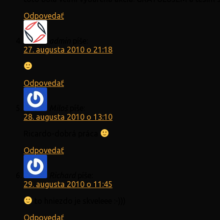
Odpovedať
admin
píše:
27. augusta 2010 o 21:18
Odpovedať
Miloš
píše:
28. augusta 2010 o 13:10
Ricardo-dobrá práca
Odpovedať
Richard
píše:
29. augusta 2010 o 11:45
to hniezdo je skveleee :-)))
Odpovedať