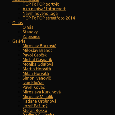
TOP FoTOP portrét
Ako napísať fotoreport
Návrh nového loga
TOP FoTOP streetfoto 2014
O nás
O nás
Stanovy
Zápisnice
Galéria
Miroslav Borkovič
Miloslav Brandt
Pavol Čepček
Michal Gašparík
Monika Gduľová
Martin Horváth
Milan Horváth
Šimon Ivanovič
Ivan Klučiar
Pavel Kováč
Miroslava Kurkinová
Miroslav Mihalík
Tatiana Orolínová
Jozef Pažitný
Štefan Roško