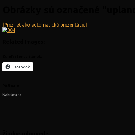
Obrázky sú označené "uplan
[Prezrieť ako automatickú prezentáciu]
Related Images:
Zdieľaj tento článok:
Facebook
Páči sa mi:
Nahráva sa...
Žiadne odpovede