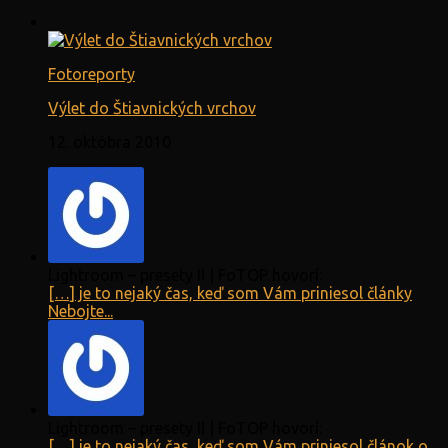
Fotoreporty
Výlet do Štiavnických vrchov
12. októbra 2010
Lightroom – presety II | FoTOP hovorí:
[…] je to nejaký čas, keď som Vám priniesol články
Nebojte...
Lightroom – presety II | FoTOP hovorí:
[…] je to nejaký čas, keď som Vám priniesol článok o...