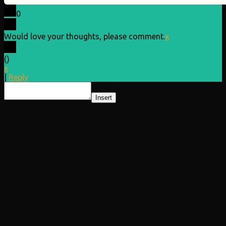
0
Would love your thoughts, please comment.
x
(
)
x
|
Reply
Insert