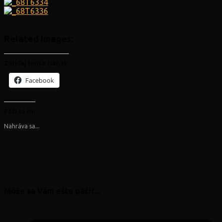
Related Images:
Zdieľaj tento článok:
Facebook
Páči sa mi:
Nahráva sa...
Môže sa Vám ešte páčiť...