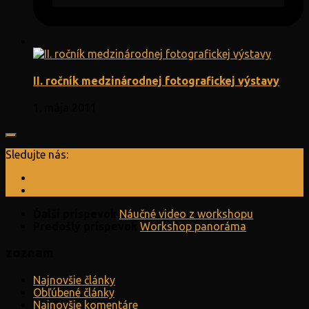
II. ročník medzinárodnej fotografickej výstavy
1. mája 2011
Sledujte nás:
Ďalší príspevok
Náučné video z workshopu
Predošlý príspevok
Workshop panoráma
zoznam
Najnovšie články
Obľúbené články
Najnovšie komentáre