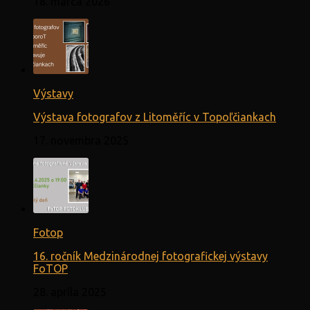
18. marca 2026
Výstavy
Výstava fotografov z Litoměříc v Topoľčiankach
17. novembra 2025
Fotop
16. ročník Medzinárodnej fotografickej výstavy
FoTOP
28. apríla 2025