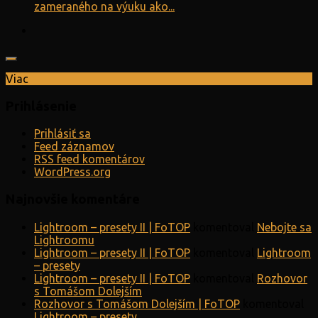
zameraného na výuku ako...
Viac
Prihlásenie
Prihlásiť sa
Feed záznamov
RSS feed komentárov
WordPress.org
Najnovšie komentáre
Lightroom – presety II | FoTOP
komentoval
Nebojte sa
Lightroomu
Lightroom – presety II | FoTOP
komentoval
Lightroom
– presety
Lightroom – presety II | FoTOP
komentoval
Rozhovor
s Tomášom Dolejším
Rozhovor s Tomášom Dolejším | FoTOP
komentoval
Lightroom – presety