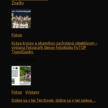
Značky
Fotop
Krása krojov a okamihov zachytená objektívom –
výstava fotografií členov fotoklubu FoTOP
Topoľčianky.
1. apríla 2026
Fotop
/
Výstavy
Dobre sa v tej Terchovej, dobre sa v nej spieva…