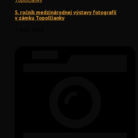
5. ročník medzinárodnej výstavy fotografií
v zámku Topoľčianky
7. mája 2014