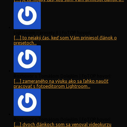
Lightroom – presety II | FoTOP hovorí:
[…] to nejaký čas, keď som Vám priniesol článok o
presetoch...
Rozhovor s Tomášom Dolejším | FoTOP hovorí:
[…] zameraného na výuku ako sa ľahko naučiť
pracovať s fotoeditorom Lightroom...
Rozhovor s Tomášom Dolejším | FoTOP hovorí:
[…] dvoch článkoch som sa venoval videokurzu