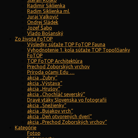
Štefan Roško
Radimír Siklienka
Radim Siklienka ml.
Juraj Valkovič
Ondrej Sládek
Jozef Šabo
Vlado Bošanský
Zo života FoTOP
Výsledky súťaže TOP FoTOP Fauna
Vyhodnotenie 1. kola súťaže TOP Topoľčianky
FoTOP
TOP FoTOP Architektúra
Prechod Zoborských vrchov
Príroda očami Edu …
akcia „Zubry“
akcia „Výstava“
akcia „Hrušov“
akcia „Chochláč severský“
Dravé vtáky Slovenska vo fotografii
akcia „Snežienky“
akcia „Bujakov vrch“
akcia „Deň otvorených dverí“
akcia „Prechod Zoborských vrchov“
Kategórie
Fotop