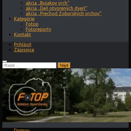
akcia „Bujakov vrch“
akcia „Deň otvorených dverí“
akcia „Prechod Zoborských vrchov“
Kategórie
Fotop
Fotoreporty
Kontakt
Prihlásiť
Zápisnice
Hľadať:
Domov