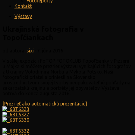
Fotoreporty
Kontakt
Výstavy
Ukrajinská fotografia v
Topoľčiankach
od autora:
sixi
·
7. júna 2016
V stálej expozícii FoTOP FOTOKLUB Topoľčianky v Pizzerii
u Majka si môžete prezrieť výstavu vynikajúcich fotografov
z Ukrajiny Volodimira Norbu a Mykola Potsko. Naši
fotografickí priatelia priniesli na Slovensko
prostredníctvom svojej tvorby neopakovateľné pohľady na
zakarpatskú krajinu a portréty jej obyvateľov. Výstava
potrvá do konca augusta 2016.
[Prezrieť ako automatickú prezentáciu]