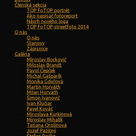
Členská sekcia
TOP FoTOP portrét
Ako napísať fotoreport
Návrh nového loga
TOP FoTOP streetfoto 2014
O nás
O nás
Stanovy
Zápisnice
Galéria
Miroslav Borkovič
Miloslav Brandt
Pavol Čepček
Michal Gašparík
Monika Gduľová
Martin Horváth
Milan Horváth
Šimon Ivanovič
Ivan Klučiar
Pavel Kováč
Miroslava Kurkinová
Miroslav Mihalík
Tatiana Orolínová
Jozef Pažitný