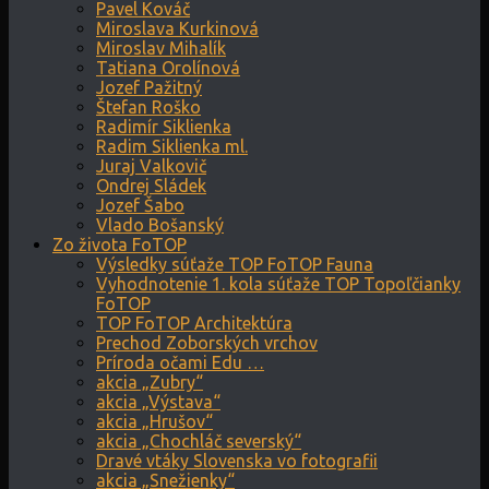
Pavel Kováč
Miroslava Kurkinová
Miroslav Mihalík
Tatiana Orolínová
Jozef Pažitný
Štefan Roško
Radimír Siklienka
Radim Siklienka ml.
Juraj Valkovič
Ondrej Sládek
Jozef Šabo
Vlado Bošanský
Zo života FoTOP
Výsledky súťaže TOP FoTOP Fauna
Vyhodnotenie 1. kola súťaže TOP Topoľčianky
FoTOP
TOP FoTOP Architektúra
Prechod Zoborských vrchov
Príroda očami Edu …
akcia „Zubry“
akcia „Výstava“
akcia „Hrušov“
akcia „Chochláč severský“
Dravé vtáky Slovenska vo fotografii
akcia „Snežienky“