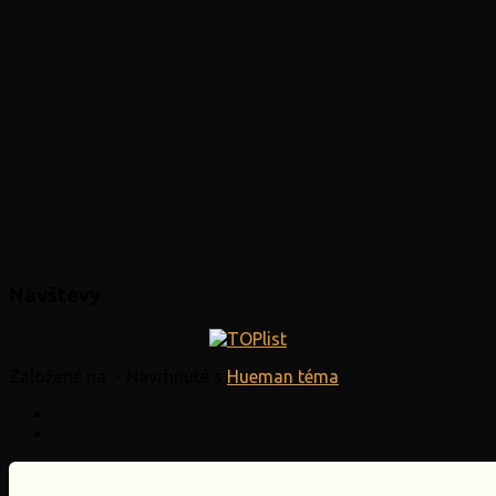
Návštevy
Založené na
- Navrhnuté s
Hueman téma