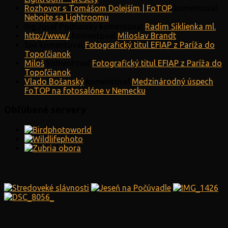
Rozhovor s Tomášom Dolejším | FoTOP
komentoval
Nebojte sa Lightroomu
Ing.Josef Podvalský
komentoval
Radim Siklienka ml.
http://www./
komentoval
Miloslav Brandt
Sixi
komentoval
Fotografický titul EFIAP z Paríža do
Topoľčianok
Miloš
komentoval
Fotografický titul EFIAP z Paríža do
Topoľčianok
Vlado Bošanský
komentoval
Medzinárodný úspech
FoTOP na fotosalóne v Nemecku
Obľúbené servery