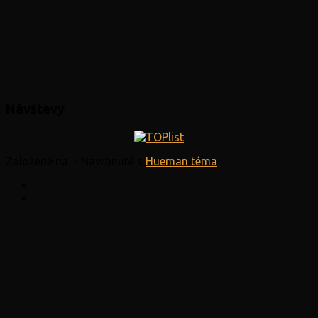
Návštevy
Založené na
- Navrhnuté s
Hueman téma