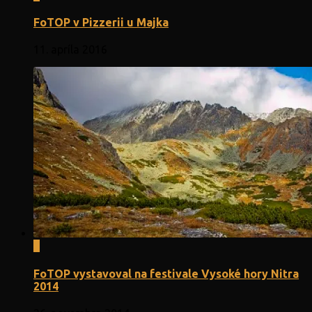
FoTOP v Pizzerii u Majka
11. apríla 2016
0
FoTOP vystavoval na festivale Vysoké hory Nitra
2014