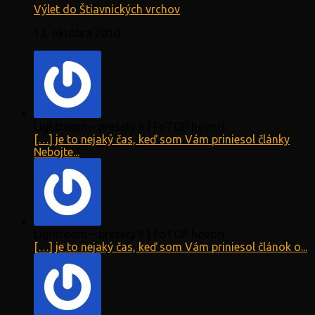
Výlet do Štiavnických vrchov
12. októbra 2010
Lightroom – presety II | FoTOP hovorí:
[…] je to nejaký čas, keď som Vám priniesol články
Nebojte...
Lightroom – presety II | FoTOP hovorí:
[…] je to nejaký čas, keď som Vám priniesol článok o...