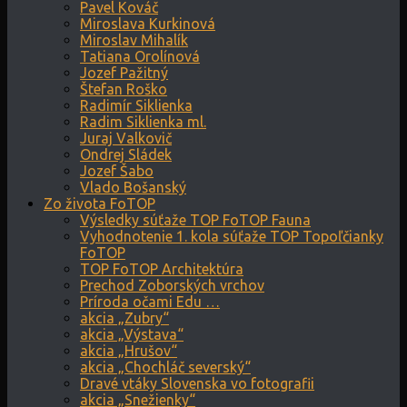
Pavel Kováč
Miroslava Kurkinová
Miroslav Mihalík
Tatiana Orolínová
Jozef Pažitný
Štefan Roško
Radimír Siklienka
Radim Siklienka ml.
Juraj Valkovič
Ondrej Sládek
Jozef Šabo
Vlado Bošanský
Zo života FoTOP
Výsledky súťaže TOP FoTOP Fauna
Vyhodnotenie 1. kola súťaže TOP Topoľčianky
FoTOP
TOP FoTOP Architektúra
Prechod Zoborských vrchov
Príroda očami Edu …
akcia „Zubry“
akcia „Výstava“
akcia „Hrušov“
akcia „Chochláč severský“
Dravé vtáky Slovenska vo fotografii
akcia „Snežienky“