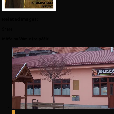
Related Images:
Share
Môže sa Vám ešte páčiť...
0