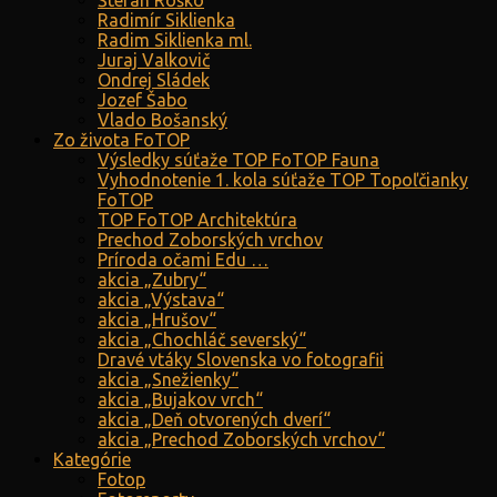
Štefan Roško
Radimír Siklienka
Radim Siklienka ml.
Juraj Valkovič
Ondrej Sládek
Jozef Šabo
Vlado Bošanský
Zo života FoTOP
Výsledky súťaže TOP FoTOP Fauna
Vyhodnotenie 1. kola súťaže TOP Topoľčianky
FoTOP
TOP FoTOP Architektúra
Prechod Zoborských vrchov
Príroda očami Edu …
akcia „Zubry“
akcia „Výstava“
akcia „Hrušov“
akcia „Chochláč severský“
Dravé vtáky Slovenska vo fotografii
akcia „Snežienky“
akcia „Bujakov vrch“
akcia „Deň otvorených dverí“
akcia „Prechod Zoborských vrchov“
Kategórie
Fotop