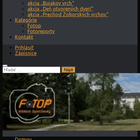
akcia „Bujakov vrch“
akcia „Deň otvorených dverí“
akcia „Prechod Zoborských vrchov“
Kategórie
Fotop
Fotoreporty
Kontakt
Prihlásiť
Zápisnice
Hľadať:
Domov