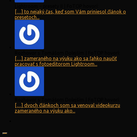
Lightroom – presety II | FoTOP hovorí:
[…] to nejaký čas, keď som Vám priniesol článok o
presetoch...
Rozhovor s Tomášom Dolejším | FoTOP hovorí:
[…] zameraného na výuku ako sa ľahko naučiť
pracovať s fotoeditorom Lightroom...
Rozhovor s Tomášom Dolejším | FoTOP hovorí:
[…] dvoch článkoch som sa venoval videokurzu
zameraného na výuku ako...