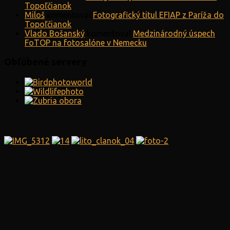
Topoľčianok
Miloš
komentoval
Fotografický titul EFIAP z Paríža do
Topoľčianok
Vlado Bošanský
komentoval
Medzinárodný úspech
FoTOP na fotosalóne v Nemecku
Obľúbené servery