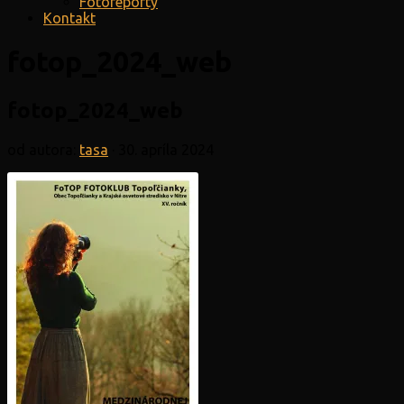
Fotoreporty
Kontakt
fotop_2024_web
fotop_2024_web
od autora:
tasa
·
30. apríla 2024