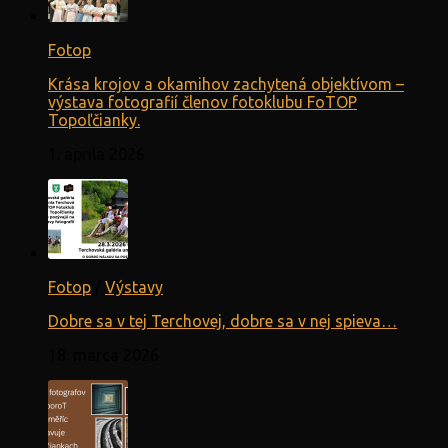
Fotop
Krása krojov a okamihov zachytená objektívom –
výstava fotografií členov fotoklubu FoTOP
Topoľčianky.
1. apríla 2026
Fotop
/
Výstavy
Dobre sa v tej Terchovej, dobre sa v nej spieva…
18. marca 2026