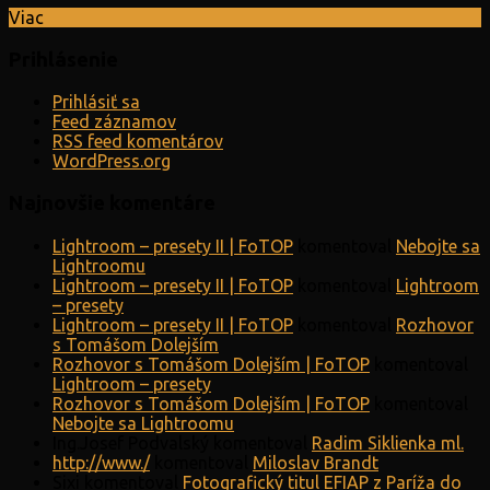
Viac
Prihlásenie
Prihlásiť sa
Feed záznamov
RSS feed komentárov
WordPress.org
Najnovšie komentáre
Lightroom – presety II | FoTOP
komentoval
Nebojte sa
Lightroomu
Lightroom – presety II | FoTOP
komentoval
Lightroom
– presety
Lightroom – presety II | FoTOP
komentoval
Rozhovor
s Tomášom Dolejším
Rozhovor s Tomášom Dolejším | FoTOP
komentoval
Lightroom – presety
Rozhovor s Tomášom Dolejším | FoTOP
komentoval
Nebojte sa Lightroomu
Ing.Josef Podvalský
komentoval
Radim Siklienka ml.
http://www./
komentoval
Miloslav Brandt
Sixi
komentoval
Fotografický titul EFIAP z Paríža do