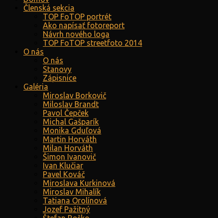
Členská sekcia
TOP FoTOP portrét
Ako napísať fotoreport
Návrh nového loga
TOP FoTOP streetfoto 2014
O nás
O nás
Stanovy
Zápisnice
Galéria
Miroslav Borkovič
Miloslav Brandt
Pavol Čepček
Michal Gašparík
Monika Gduľová
Martin Horváth
Milan Horváth
Šimon Ivanovič
Ivan Klučiar
Pavel Kováč
Miroslava Kurkinová
Miroslav Mihalík
Tatiana Orolínová
Jozef Pažitný