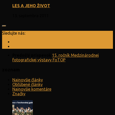
LES A JEHO ŽIVOT
13. septembra 2011
Sledujte nás:
Predošlý príspevok
15. ročník Medzinárodnej
fotografickej výstavy FoTOP
zoznam
Najnovšie články
Obľúbené články
Najnovšie komentáre
Značky