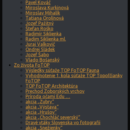
Pavel Kováč
Miroslava Kurkinová
Miroslav Mihalík
Tatiana Orolínová
Jozef Pažitný
Štefan Roško
Radimír Siklienka
Radim Siklienka ml.
Juraj Valkovič
Ondrej Sládek
Jozef Šabo
Vlado Bošanský
Zo života FoTOP
Výsledky súťaže TOP FoTOP Fauna
Vyhodnotenie 1. kola súťaže TOP Topoľčianky
FoTOP
TOP FoTOP Architektúra
Prechod Zoborských vrchov
Príroda očami Edu …
akcia „Zubry“
akcia „Výstava“
akcia „Hrušov“
akcia „Chochláč severský“
Dravé vtáky Slovenska vo fotografii
akcia „Snežienky“