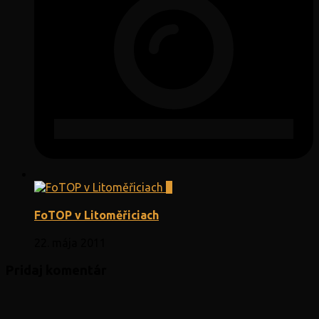
8
FoTOP v Litoměřiciach
22. mája 2011
Pridaj komentár