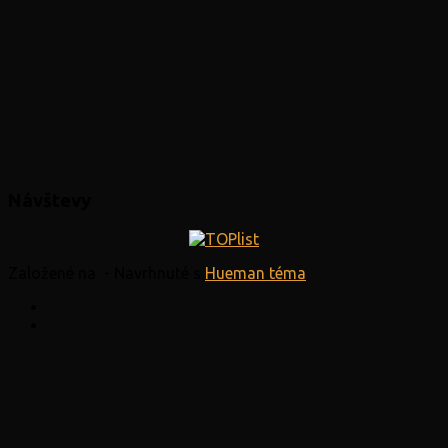
Návštevy
Založené na
- Navrhnuté s
Hueman téma