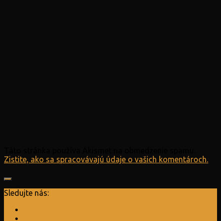
Táto stránka používa Akismet na obmedzenie spamu.
Zistite, ako sa spracovávajú údaje o vašich komentároch.
Sledujte nás: