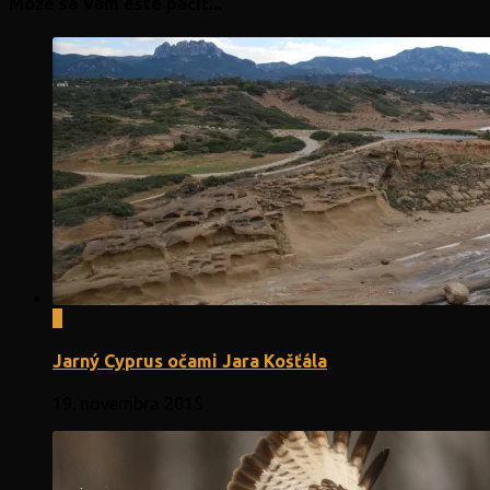
Môže sa Vám ešte páčiť...
0
Jarný Cyprus očami Jara Košťála
19. novembra 2015