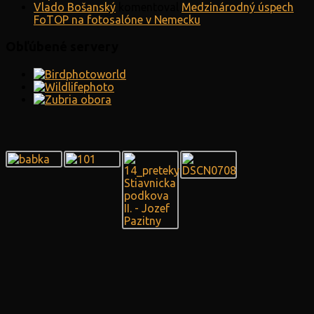
Vlado Bošanský
komentoval
Medzinárodný úspech
FoTOP na fotosalóne v Nemecku
Obľúbené servery