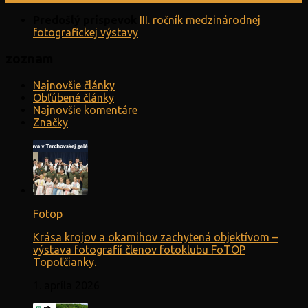
Predošlý príspevok
III. ročník medzinárodnej
fotografickej výstavy
zoznam
Najnovšie články
Obľúbené články
Najnovšie komentáre
Značky
Fotop
Krása krojov a okamihov zachytená objektívom –
výstava fotografií členov fotoklubu FoTOP
Topoľčianky.
1. apríla 2026