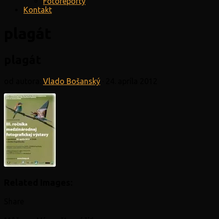
Fotoreporty
Kontakt
plagát
plagát
od autora:
Vlado Bošanský
·
24. apríla 2012
Related Images:
Share