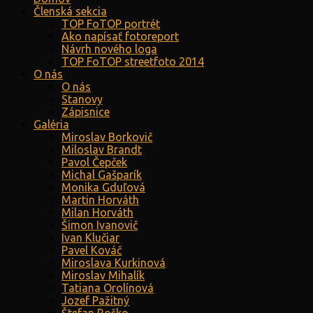
Členská sekcia
TOP FoTOP portrét
Ako napísať fotoreport
Návrh nového loga
TOP FoTOP streetfoto 2014
O nás
O nás
Stanovy
Zápisnice
Galéria
Miroslav Borkovič
Miloslav Brandt
Pavol Čepček
Michal Gašparík
Monika Gduľová
Martin Horváth
Milan Horváth
Šimon Ivanovič
Ivan Klučiar
Pavel Kováč
Miroslava Kurkinová
Miroslav Mihalík
Tatiana Orolínová
Jozef Pažitný