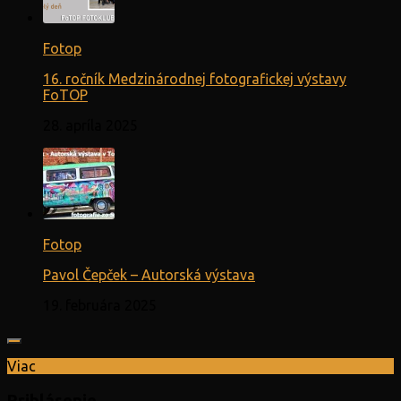
Fotop
16. ročník Medzinárodnej fotografickej výstavy
FoTOP
28. apríla 2025
Fotop
Pavol Čepček – Autorská výstava
19. februára 2025
Viac
Prihlásenie