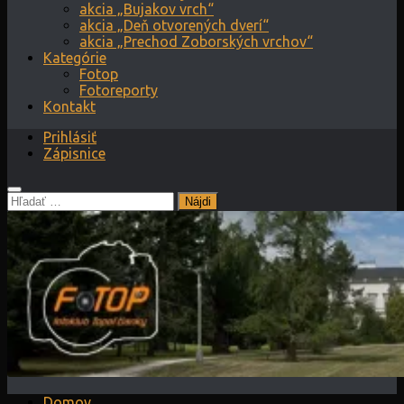
akcia „Bujakov vrch“
akcia „Deň otvorených dverí“
akcia „Prechod Zoborských vrchov“
Kategórie
Fotop
Fotoreporty
Kontakt
Prihlásiť
Zápisnice
Hľadať:
Domov