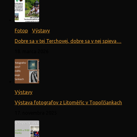
Fotop
/
Výstavy
Dobre sa v tej Terchovej, dobre sa v nej spieva…
18. marca 2026
Výstavy
Výstava fotografov z Litoměříc v Topoľčiankach
17. novembra 2025