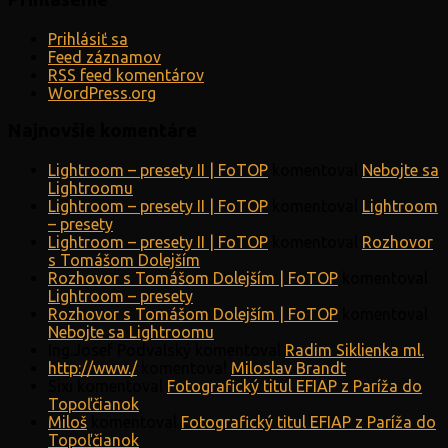
Prihlásiť sa
Feed záznamov
RSS feed komentárov
WordPress.org
Najnovšie komentáre
Lightroom – presety II | FoTOP
komentoval
Nebojte sa
Lightroomu
Lightroom – presety II | FoTOP
komentoval
Lightroom
– presety
Lightroom – presety II | FoTOP
komentoval
Rozhovor
s Tomášom Dolejším
Rozhovor s Tomášom Dolejším | FoTOP
komentoval
Lightroom – presety
Rozhovor s Tomášom Dolejším | FoTOP
komentoval
Nebojte sa Lightroomu
Ing.Josef Podvalský
komentoval
Radim Siklienka ml.
http://www./
komentoval
Miloslav Brandt
Sixi
komentoval
Fotografický titul EFIAP z Paríža do
Topoľčianok
Miloš
komentoval
Fotografický titul EFIAP z Paríža do
Topoľčianok