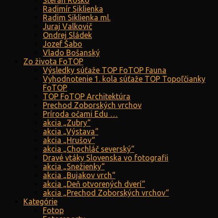
Štefan Roško
Radimír Siklienka
Radim Siklienka ml.
Juraj Valkovič
Ondrej Sládek
Jozef Šabo
Vlado Bošanský
Zo života FoTOP
Výsledky súťaže TOP FoTOP Fauna
Vyhodnotenie 1. kola súťaže TOP Topoľčianky
FoTOP
TOP FoTOP Architektúra
Prechod Zoborských vrchov
Príroda očami Edu …
akcia „Zubry“
akcia „Výstava“
akcia „Hrušov“
akcia „Chochláč severský“
Dravé vtáky Slovenska vo fotografii
akcia „Snežienky“
akcia „Bujakov vrch“
akcia „Deň otvorených dverí“
akcia „Prechod Zoborských vrchov“
Kategórie
Fotop