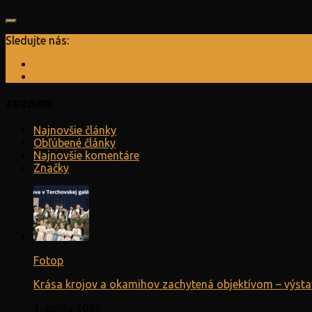
Sledujte nás:
zoznam
Najnovšie články
Obľúbené články
Najnovšie komentáre
Značky
Fotop
Krása krojov a okamihov zachytená objektívom – výsta
1. apríla 2026