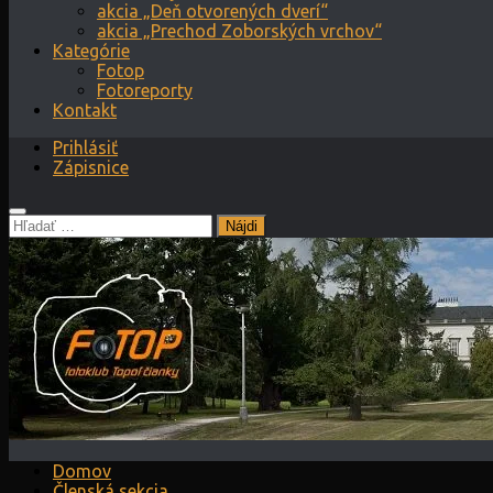
akcia „Deň otvorených dverí“
akcia „Prechod Zoborských vrchov“
Kategórie
Fotop
Fotoreporty
Kontakt
Prihlásiť
Zápisnice
Hľadať:
Domov
Členská sekcia