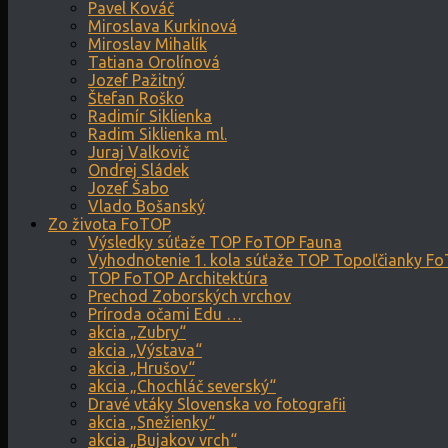
Pavel Kováč
Miroslava Kurkinová
Miroslav Mihalík
Tatiana Orolínová
Jozef Pažitný
Štefan Roško
Radimír Siklienka
Radim Siklienka ml.
Juraj Valkovič
Ondrej Sládek
Jozef Šabo
Vlado Bošanský
Zo života FoTOP
Výsledky súťaže TOP FoTOP Fauna
Vyhodnotenie 1. kola súťaže TOP Topoľčianky F
TOP FoTOP Architektúra
Prechod Zoborských vrchov
Príroda očami Edu …
akcia „Zubry“
akcia „Výstava“
akcia „Hrušov“
akcia „Chochláč severský“
Dravé vtáky Slovenska vo fotografii
akcia „Snežienky“
akcia „Bujakov vrch“