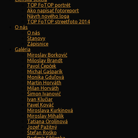
TOP FoTOP portrét
Ako napísať fotoreport
Návrh nového loga
TOP FoTOP streetfoto 2014
O nás
O nás
Stanovy
Zápisnice
Galéria
Miroslav Borkovič
Miloslav Brandt
Pavol Čepček
Michal Gašparík
Monika Gduľová
Martin Horváth
Milan Horváth
Šimon Ivanovič
Ivan Klučiar
Pavel Kováč
Miroslava Kurkinová
Miroslav Mihalík
Tatiana Orolínová
Jozef Pažitný
Štefan Roško