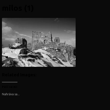
milos (1)
Related Images:
Páči sa mi:
Nahráva sa...