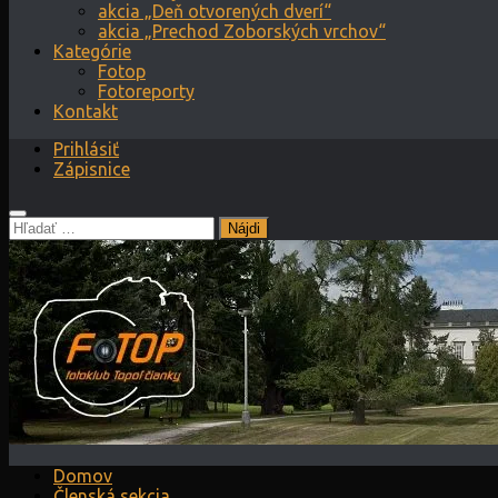
akcia „Deň otvorených dverí“
akcia „Prechod Zoborských vrchov“
Kategórie
Fotop
Fotoreporty
Kontakt
Prihlásiť
Zápisnice
Hľadať:
Domov
Členská sekcia