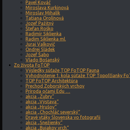
Pavel Kováč
Miroslava Kurkinová
Miroslav Mihalík
Tatiana Orolínová
Jozef Pažitný
Štefan Roško
Radimír Siklienka
Radim Siklienka ml.
Juraj Valkovič
Ondrej Sládek
Jozef Šabo
Vlado Bošanský
Zo života FoTOP
Výsledky súťaže TOP FoTOP Fauna
Vyhodnotenie 1. kola súťaže TOP Topoľčianky F
TOP FoTOP Architektúra
Prechod Zoborských vrchov
Príroda očami Edu …
akcia „Zubry“
akcia „Výstava“
akcia „Hrušov“
akcia „Chochláč severský“
Dravé vtáky Slovenska vo fotografii
akcia „Snežienky“
akcia „Bujakov vrch“