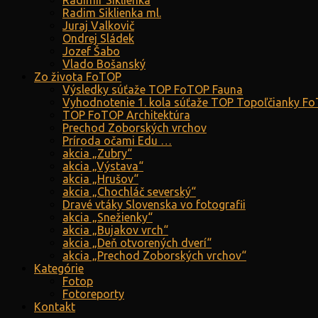
Radimír Siklienka
Radim Siklienka ml.
Juraj Valkovič
Ondrej Sládek
Jozef Šabo
Vlado Bošanský
Zo života FoTOP
Výsledky súťaže TOP FoTOP Fauna
Vyhodnotenie 1. kola súťaže TOP Topoľčianky F
TOP FoTOP Architektúra
Prechod Zoborských vrchov
Príroda očami Edu …
akcia „Zubry“
akcia „Výstava“
akcia „Hrušov“
akcia „Chochláč severský“
Dravé vtáky Slovenska vo fotografii
akcia „Snežienky“
akcia „Bujakov vrch“
akcia „Deň otvorených dverí“
akcia „Prechod Zoborských vrchov“
Kategórie
Fotop
Fotoreporty
Kontakt