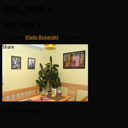
IMG_3809 x
IMG_3809 x
od autora:
Vlado Bošanský
·
6. augusta 2017
Share
Related Images: