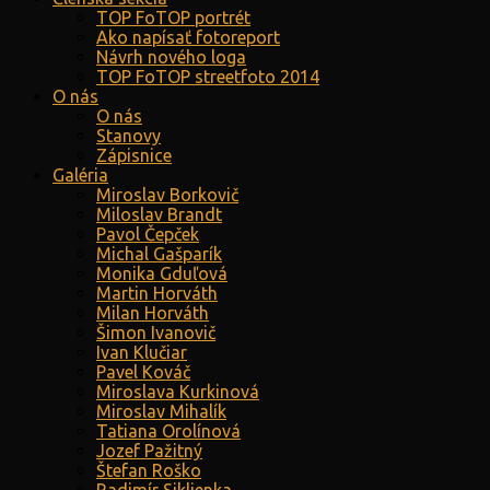
TOP FoTOP portrét
Ako napísať fotoreport
Návrh nového loga
TOP FoTOP streetfoto 2014
O nás
O nás
Stanovy
Zápisnice
Galéria
Miroslav Borkovič
Miloslav Brandt
Pavol Čepček
Michal Gašparík
Monika Gduľová
Martin Horváth
Milan Horváth
Šimon Ivanovič
Ivan Klučiar
Pavel Kováč
Miroslava Kurkinová
Miroslav Mihalík
Tatiana Orolínová
Jozef Pažitný
Štefan Roško