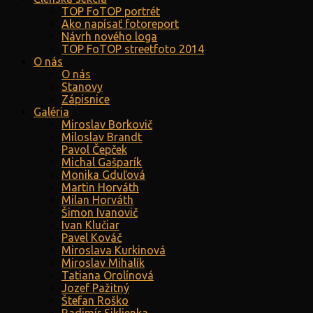
TOP FoTOP portrét
Ako napísať fotoreport
Návrh nového loga
TOP FoTOP streetfoto 2014
O nás
O nás
Stanovy
Zápisnice
Galéria
Miroslav Borkovič
Miloslav Brandt
Pavol Čepček
Michal Gašparík
Monika Gduľová
Martin Horváth
Milan Horváth
Šimon Ivanovič
Ivan Klučiar
Pavel Kováč
Miroslava Kurkinová
Miroslav Mihalík
Tatiana Orolínová
Jozef Pažitný
Štefan Roško