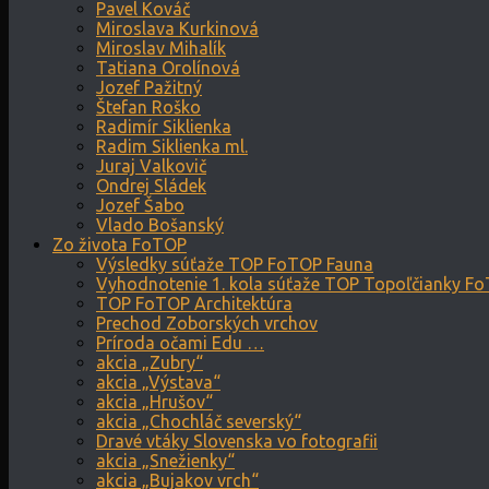
Pavel Kováč
Miroslava Kurkinová
Miroslav Mihalík
Tatiana Orolínová
Jozef Pažitný
Štefan Roško
Radimír Siklienka
Radim Siklienka ml.
Juraj Valkovič
Ondrej Sládek
Jozef Šabo
Vlado Bošanský
Zo života FoTOP
Výsledky súťaže TOP FoTOP Fauna
Vyhodnotenie 1. kola súťaže TOP Topoľčianky F
TOP FoTOP Architektúra
Prechod Zoborských vrchov
Príroda očami Edu …
akcia „Zubry“
akcia „Výstava“
akcia „Hrušov“
akcia „Chochláč severský“
Dravé vtáky Slovenska vo fotografii
akcia „Snežienky“
akcia „Bujakov vrch“