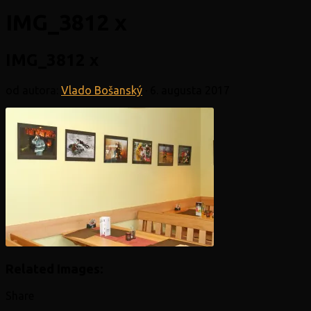
IMG_3812 x
IMG_3812 x
od autora:
Vlado Bošanský
·
6. augusta 2017
Related Images:
Share