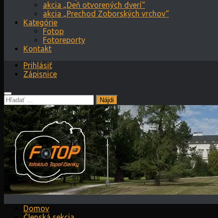
akcia „Deň otvorených dverí“
akcia „Prechod Zoborských vrchov“
Kategórie
Fotop
Fotoreporty
Kontakt
Prihlásiť
Zápisnice
Hľadať:
Domov
Členská sekcia