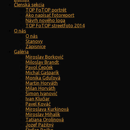
Členská sekcia
TOP FoTOP portrét
Ako napísať fotoreport
Návrh nového loga
TOP FoTOP streetfoto 2014
O nás
O nás
Stanovy
Zápisnice
Galéria
Miroslav Borkovič
Miloslav Brandt
Pavol Čepček
Michal Gašparík
Monika Gduľová
Martin Horváth
Milan Horváth
Šimon Ivanovič
Ivan Klučiar
Pavel Kováč
Miroslava Kurkinová
Miroslav Mihalík
Tatiana Orolínová
Jozef Pažitný