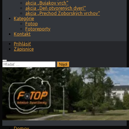
akcia „Bujakov vrch“
akcia „Deň otvorených dverí“
akcia „Prechod Zoborských vrchov“
Kategórie
Fotop
Fotoreporty
Kontakt
Prihlásiť
Zápisnice
Hľadať:
Domov