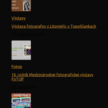
Výstavy
Výstava fotografov z Litoměříc v Topoľčiankach
17. novembra 2025
Fotop
16. ročník Medzinárodnej fotografickej výstavy
FoTOP
28. apríla 2025