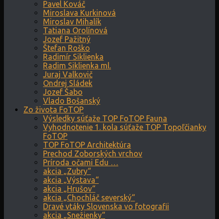
Pavel Kováč
Miroslava Kurkinová
Miroslav Mihalík
Tatiana Orolínová
Jozef Pažitný
Štefan Roško
Radimír Siklienka
Radim Siklienka ml.
Juraj Valkovič
Ondrej Sládek
Jozef Šabo
Vlado Bošanský
Zo života FoTOP
Výsledky súťaže TOP FoTOP Fauna
Vyhodnotenie 1. kola súťaže TOP Topoľčianky
FoTOP
TOP FoTOP Architektúra
Prechod Zoborských vrchov
Príroda očami Edu …
akcia „Zubry“
akcia „Výstava“
akcia „Hrušov“
akcia „Chochláč severský“
Dravé vtáky Slovenska vo fotografii
akcia „Snežienky“