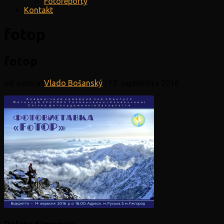
Fotoreporty
Kontakt
fotop
fotop
od autora:
Vlado Bošanský
·
13. septembra 2016