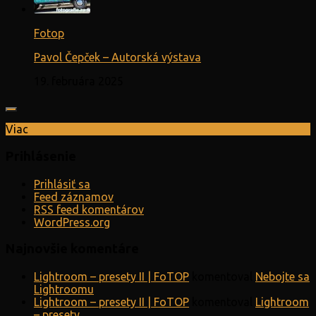
Fotop
Pavol Čepček – Autorská výstava
19. februára 2025
Viac
Prihlásenie
Prihlásiť sa
Feed záznamov
RSS feed komentárov
WordPress.org
Najnovšie komentáre
Lightroom – presety II | FoTOP
komentoval
Nebojte sa
Lightroomu
Lightroom – presety II | FoTOP
komentoval
Lightroom
– presety