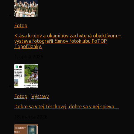
Fotop
Krása krojov a okamihov zachytená objektívom –
výstava fotografií členov fotoklubu FoTOP
Topoľčianky.
1. apríla 2026
Fotop
/
Výstavy
Dobre sa v tej Terchovej, dobre sa v nej spieva…
18. marca 2026