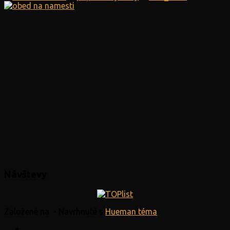
Návštevy
Založené na
- Navrhnuté s
Hueman téma