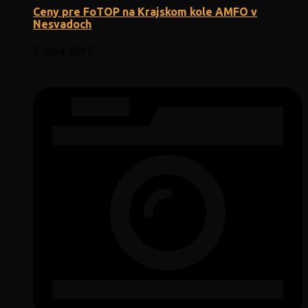
Ceny pre FoTOP na Krajskom kole AMFO v
Nesvadoch
9. júna 2015