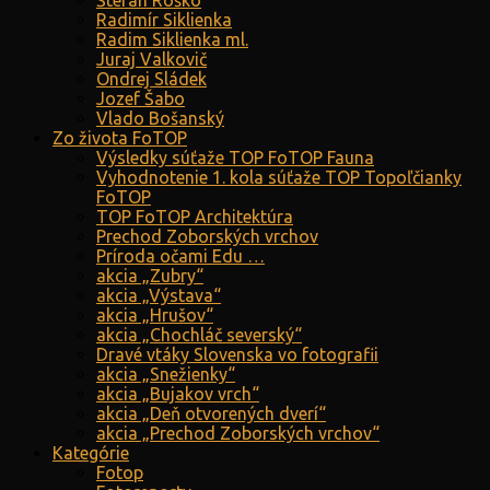
Štefan Roško
Radimír Siklienka
Radim Siklienka ml.
Juraj Valkovič
Ondrej Sládek
Jozef Šabo
Vlado Bošanský
Zo života FoTOP
Výsledky súťaže TOP FoTOP Fauna
Vyhodnotenie 1. kola súťaže TOP Topoľčianky
FoTOP
TOP FoTOP Architektúra
Prechod Zoborských vrchov
Príroda očami Edu …
akcia „Zubry“
akcia „Výstava“
akcia „Hrušov“
akcia „Chochláč severský“
Dravé vtáky Slovenska vo fotografii
akcia „Snežienky“
akcia „Bujakov vrch“
akcia „Deň otvorených dverí“
akcia „Prechod Zoborských vrchov“
Kategórie
Fotop