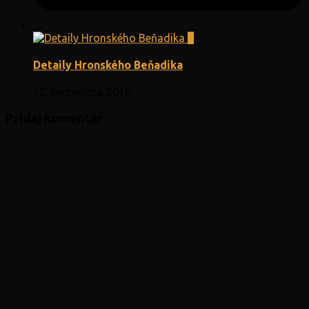
3
Detaily Hronského Beňadika
12. septembra 2010
Pridaj komentár