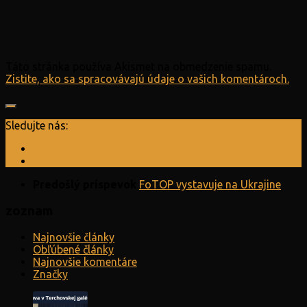
Táto stránka používa Akismet na obmedzenie spamu.
Zistite, ako sa spracovávajú údaje o vašich komentároch.
Sledujte nás:
Predošlý príspevok
FoTOP vystavuje na Ukrajine
zoznam
Najnovšie články
Obľúbené články
Najnovšie komentáre
Značky