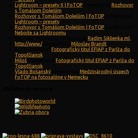
Lightroom – presety II | FoTOP
komentoval
Rozhovor
s Tomášom Dolejším
Rozhovor s Tomášom Dolejším | FoTOP
komentoval
Lightroom – presety
Rozhovor s Tomášom Dolejším | FoTOP
komentoval
Nebojte sa Lightroomu
Ing.Josef Podvalský
komentoval
Radim Siklienka ml.
http://www./
komentoval
Miloslav Brandt
Sixi
komentoval
Fotografický titul EFIAP z Paríža do
Topoľčianok
Miloš
komentoval
Fotografický titul EFIAP z Paríža do
Topoľčianok
Vlado Bošanský
komentoval
Medzinárodný úspech
FoTOP na fotosalóne v Nemecku
Obľúbené servery