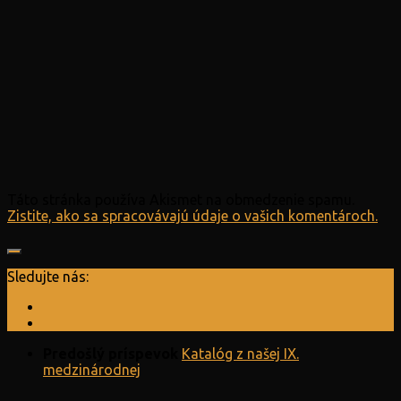
Táto stránka používa Akismet na obmedzenie spamu.
Zistite, ako sa spracovávajú údaje o vašich komentároch.
Sledujte nás:
Predošlý príspevok
Katalóg z našej IX.
medzinárodnej