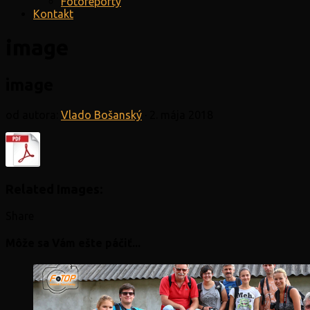
Fotoreporty
Kontakt
image
image
od autora:
Vlado Bošanský
·
2. mája 2018
Related Images:
Share
Môže sa Vám ešte páčiť...