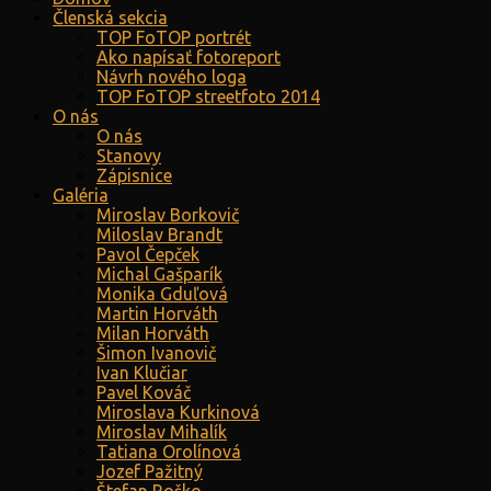
Členská sekcia
TOP FoTOP portrét
Ako napísať fotoreport
Návrh nového loga
TOP FoTOP streetfoto 2014
O nás
O nás
Stanovy
Zápisnice
Galéria
Miroslav Borkovič
Miloslav Brandt
Pavol Čepček
Michal Gašparík
Monika Gduľová
Martin Horváth
Milan Horváth
Šimon Ivanovič
Ivan Klučiar
Pavel Kováč
Miroslava Kurkinová
Miroslav Mihalík
Tatiana Orolínová
Jozef Pažitný