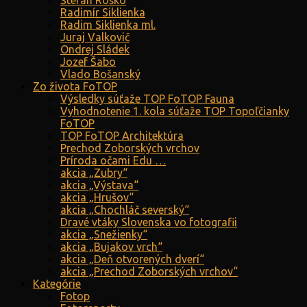
Štefan Roško
Radimír Siklienka
Radim Siklienka ml.
Juraj Valkovič
Ondrej Sládek
Jozef Šabo
Vlado Bošanský
Zo života FoTOP
Výsledky súťaže TOP FoTOP Fauna
Vyhodnotenie 1. kola súťaže TOP Topoľčianky
FoTOP
TOP FoTOP Architektúra
Prechod Zoborských vrchov
Príroda očami Edu …
akcia „Zubry“
akcia „Výstava“
akcia „Hrušov“
akcia „Chochláč severský“
Dravé vtáky Slovenska vo fotografii
akcia „Snežienky“
akcia „Bujakov vrch“
akcia „Deň otvorených dverí“
akcia „Prechod Zoborských vrchov“
Kategórie
Fotop