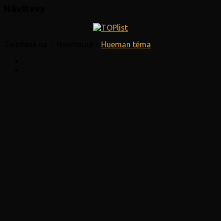
Návštevy
Založené na
- Navrhnuté s
Hueman téma