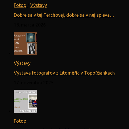
Fotop
/
Výstavy
Dobre sa v tej Terchovej, dobre sa v nej spieva…
18. marca 2026
Výstavy
Výstava fotografov z Litoměříc v Topoľčiankach
17. novembra 2025
Fotop