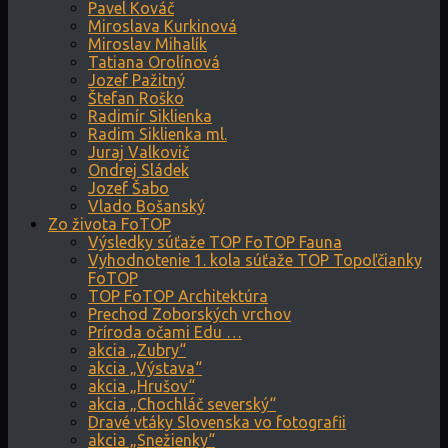
Pavel Kováč
Miroslava Kurkinová
Miroslav Mihalík
Tatiana Orolínová
Jozef Pažitný
Štefan Roško
Radimír Siklienka
Radim Siklienka ml.
Juraj Valkovič
Ondrej Sládek
Jozef Šabo
Vlado Bošanský
Zo života FoTOP
Výsledky súťaže TOP FoTOP Fauna
Vyhodnotenie 1. kola súťaže TOP Topoľčianky
FoTOP
TOP FoTOP Architektúra
Prechod Zoborských vrchov
Príroda očami Edu …
akcia „Zubry“
akcia „Výstava“
akcia „Hrušov“
akcia „Chochláč severský“
Dravé vtáky Slovenska vo fotografii
akcia „Snežienky“