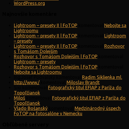
WordPress.org
Najnovšie komentáre
Lightroom – presety II | FoTOP
komentoval
Nebojte sa
Lightroomu
Lightroom – presety II | FoTOP
komentoval
Lightroom
– presety
Lightroom – presety II | FoTOP
komentoval
Rozhovor
s Tomášom Dolejším
Rozhovor s Tomášom Dolejším | FoTOP
komentoval
Lightroom – presety
Rozhovor s Tomášom Dolejším | FoTOP
komentoval
Nebojte sa Lightroomu
Ing.Josef Podvalský
komentoval
Radim Siklienka ml.
http://www./
komentoval
Miloslav Brandt
Sixi
komentoval
Fotografický titul EFIAP z Paríža do
Topoľčianok
Miloš
komentoval
Fotografický titul EFIAP z Paríža do
Topoľčianok
Vlado Bošanský
komentoval
Medzinárodný úspech
FoTOP na fotosalóne v Nemecku
Obľúbené servery