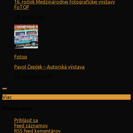
16. ročník Medzinárodnej fotografickej výstavy
FoTOP
28. apríla 2025
Fotop
Pavol Čepček – Autorská výstava
19. februára 2025
Viac
Prihlásenie
Prihlásiť sa
Feed záznamov
RSS feed komentárov