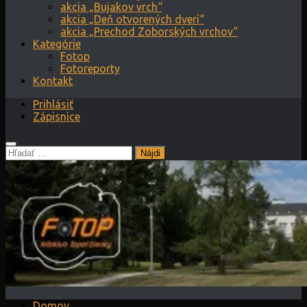
akcia „Bujakov vrch“
akcia „Deň otvorených dverí“
akcia „Prechod Zoborských vrchov“
Kategórie
Fotop
Fotoreporty
Kontakt
Prihlásiť
Zápisnice
Hľadať:
Domov