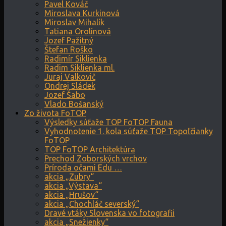
Pavel Kováč
Miroslava Kurkinová
Miroslav Mihalík
Tatiana Orolínová
Jozef Pažitný
Štefan Roško
Radimír Siklienka
Radim Siklienka ml.
Juraj Valkovič
Ondrej Sládek
Jozef Šabo
Vlado Bošanský
Zo života FoTOP
Výsledky súťaže TOP FoTOP Fauna
Vyhodnotenie 1. kola súťaže TOP Topoľčianky
FoTOP
TOP FoTOP Architektúra
Prechod Zoborských vrchov
Príroda očami Edu …
akcia „Zubry“
akcia „Výstava“
akcia „Hrušov“
akcia „Chochláč severský“
Dravé vtáky Slovenska vo fotografii
akcia „Snežienky“