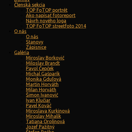
Členská sekcia
TOP FoTOP portrét
Ako napísať fotoreport
Návrh nového loga
TOP FoTOP streetfoto 2014
O nás
O nás
Stanovy
Zápisnice
Galéria
Miroslav Borkovič
Miloslav Brandt
Pavol Čepček
Michal Gašparík
Monika Gduľová
Martin Horváth
Milan Horváth
Šimon Ivanovič
Ivan Klučiar
Pavel Kováč
Miroslava Kurkinová
Miroslav Mihalík
Tatiana Orolínová
Jozef Pažitný