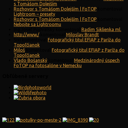
s Tomášom Dolejším
Rozhovor s Tomášom Dolejším | FoTOP
komentoval
Lightroom – presety
Rozhovor s Tomášom Dolejším | FoTOP
komentoval
Nebojte sa Lightroomu
Ing.Josef Podvalský
komentoval
Radim Siklienka ml.
http://www./
komentoval
Miloslav Brandt
Sixi
komentoval
Fotografický titul EFIAP z Paríža do
Topoľčianok
Miloš
komentoval
Fotografický titul EFIAP z Paríža do
Topoľčianok
Vlado Bošanský
komentoval
Medzinárodný úspech
FoTOP na fotosalóne v Nemecku
Obľúbené servery