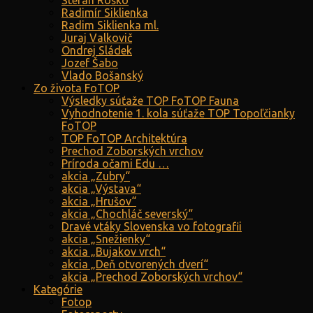
Štefan Roško
Radimír Siklienka
Radim Siklienka ml.
Juraj Valkovič
Ondrej Sládek
Jozef Šabo
Vlado Bošanský
Zo života FoTOP
Výsledky súťaže TOP FoTOP Fauna
Vyhodnotenie 1. kola súťaže TOP Topoľčianky
FoTOP
TOP FoTOP Architektúra
Prechod Zoborských vrchov
Príroda očami Edu …
akcia „Zubry“
akcia „Výstava“
akcia „Hrušov“
akcia „Chochláč severský“
Dravé vtáky Slovenska vo fotografii
akcia „Snežienky“
akcia „Bujakov vrch“
akcia „Deň otvorených dverí“
akcia „Prechod Zoborských vrchov“
Kategórie
Fotop