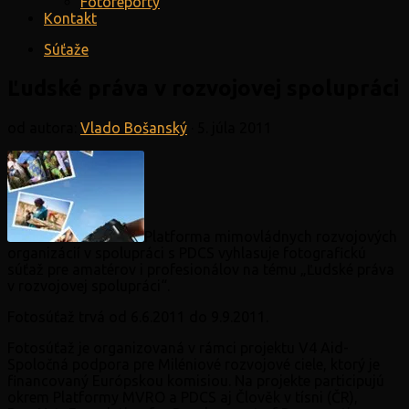
Fotoreporty
Kontakt
Súťaže
Ľudské práva v rozvojovej spolupráci
od autora:
Vlado Bošanský
·
5. júla 2011
Platforma mimovládnych rozvojových
organizácií v spolupráci s PDCS vyhlasuje fotografickú
súťaž pre amatérov i profesionálov na tému „Ľudské práva
v rozvojovej spolupráci“.
Fotosúťaž trvá od 6.6.2011 do 9.9.2011.
Fotosúťaž je organizovaná v rámci projektu V4 Aid-
Spoločná podpora pre Miléniové rozvojové ciele, ktorý je
financovaný Európskou
komisiou. Na projekte participujú
okrem Platformy MVRO a PDCS aj Člověk v tísni (ČR),