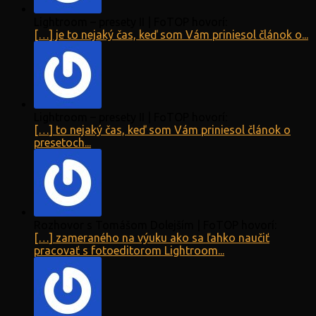
Lightroom – presety II | FoTOP hovorí:
[…] je to nejaký čas, keď som Vám priniesol článok o...
Lightroom – presety II | FoTOP hovorí:
[…] to nejaký čas, keď som Vám priniesol článok o
presetoch...
Rozhovor s Tomášom Dolejším | FoTOP hovorí:
[…] zameraného na výuku ako sa ľahko naučiť
pracovať s fotoeditorom Lightroom...