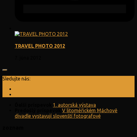
TRAVEL PHOTO 2012
7. júna 2012
Sledujte nás:
Ďalší príspevok
1. autorská výstava
Predošlý príspevok
V litoměřickém Máchově
divadle vystavují slovenští fotografové
zoznam