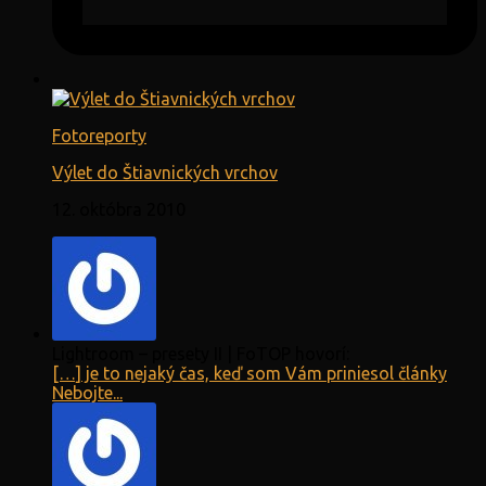
Fotoreporty
Výlet do Štiavnických vrchov
12. októbra 2010
Lightroom – presety II | FoTOP hovorí:
[…] je to nejaký čas, keď som Vám priniesol články
Nebojte...