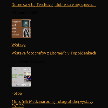
Dobre sa v tej Terchovej, dobre sa v nej spieva…
18. marca 2026
Výstavy
Výstava fotografov z Litoměříc v Topoľčiankach
17. novembra 2025
Fotop
16. ročník Medzinárodnej fotografickej výstavy
FoTOP