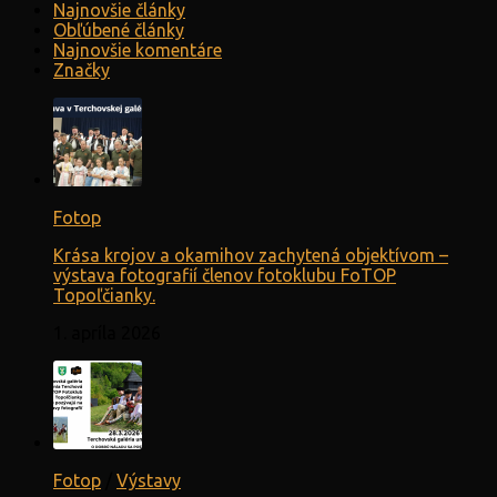
Najnovšie články
Obľúbené články
Najnovšie komentáre
Značky
Fotop
Krása krojov a okamihov zachytená objektívom –
výstava fotografií členov fotoklubu FoTOP
Topoľčianky.
1. apríla 2026
Fotop
/
Výstavy