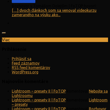
Rozhovor s Tomášom Dolejším | FoTOP hovorí:
[…] dvoch článkoch som sa venoval videokurzu
zameraného na výuku ako...
Viac
Prihlásenie
Prihlásiť sa
Feed záznamov
RSS feed komentárov
WordPress.org
Najnovšie komentáre
Lightroom – presety II | FoTOP
komentoval
Nebojte sa
Lightroomu
Lightroom – presety II | FoTOP
komentoval
Lightroom
– presety
Lightroom – presety II | FoTOP
komentoval
Rozhovor