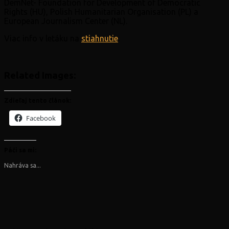
DemNet- Foundation for Development of Democratic
Rights (HU), Polish Humanitarian Organisation (PL) a
European Journalism Center (NL).
Viac info v letáku na
stiahnutie
.
Related Images:
Zdieľaj tento článok:
Facebook
Páči sa mi:
Nahráva sa...