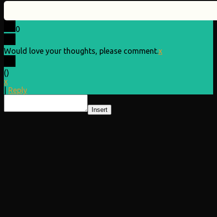
0
Would love your thoughts, please comment.
x
(
)
x
|
Reply
Insert