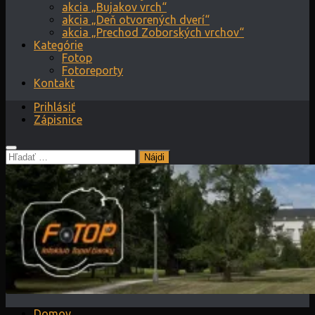
akcia „Bujakov vrch“
akcia „Deň otvorených dverí“
akcia „Prechod Zoborských vrchov“
Kategórie
Fotop
Fotoreporty
Kontakt
Prihlásiť
Zápisnice
Hľadať:
Domov