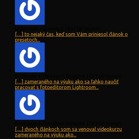
Lightroom – presety II | FoTOP hovorí:
[…] to nejaký čas, keď som Vám priniesol článok o
presetoch...
Rozhovor s Tomášom Dolejším | FoTOP hovorí:
[…] zameraného na výuku ako sa ľahko naučiť
pracovať s fotoeditorom Lightroom...
Rozhovor s Tomášom Dolejším | FoTOP hovorí:
[…] dvoch článkoch som sa venoval videokurzu
zameraného na výuku ako...