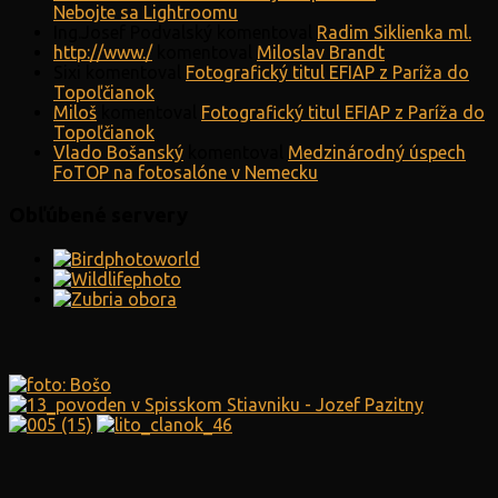
Nebojte sa Lightroomu
Ing.Josef Podvalský
komentoval
Radim Siklienka ml.
http://www./
komentoval
Miloslav Brandt
Sixi
komentoval
Fotografický titul EFIAP z Paríža do
Topoľčianok
Miloš
komentoval
Fotografický titul EFIAP z Paríža do
Topoľčianok
Vlado Bošanský
komentoval
Medzinárodný úspech
FoTOP na fotosalóne v Nemecku
Obľúbené servery