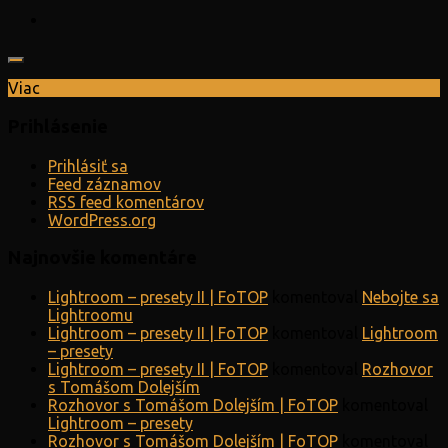
Viac
Prihlásenie
Prihlásiť sa
Feed záznamov
RSS feed komentárov
WordPress.org
Najnovšie komentáre
Lightroom – presety II | FoTOP
komentoval
Nebojte sa
Lightroomu
Lightroom – presety II | FoTOP
komentoval
Lightroom
– presety
Lightroom – presety II | FoTOP
komentoval
Rozhovor
s Tomášom Dolejším
Rozhovor s Tomášom Dolejším | FoTOP
komentoval
Lightroom – presety
Rozhovor s Tomášom Dolejším | FoTOP
komentoval