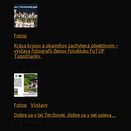
Fotop
Krása krojov a okamihov zachytená objektívom –
výstava fotografií členov fotoklubu FoTOP
Topoľčianky.
1. apríla 2026
Fotop
/
Výstavy
Dobre sa v tej Terchovej, dobre sa v nej spieva…
18. marca 2026