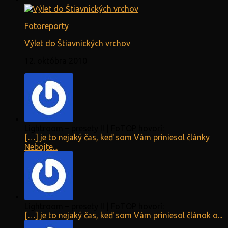
Fotoreporty
Výlet do Štiavnických vrchov
12. októbra 2010
Lightroom – presety II | FoTOP hovorí:
[…] je to nejaký čas, keď som Vám priniesol články
Nebojte...
Lightroom – presety II | FoTOP hovorí:
[…] je to nejaký čas, keď som Vám priniesol článok o...