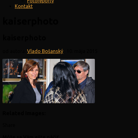
Fotoreporty
Kontakt
kaiserphoto
kaiserphoto
od autora:
Vlado Bošanský
·
10. mája 2015
Related Images:
Share
Môže sa Vám ešte páčiť...