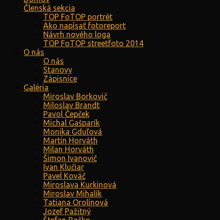
Členská sekcia
TOP FoTOP portrét
Ako napísať fotoreport
Návrh nového loga
TOP FoTOP streetfoto 2014
O nás
O nás
Stanovy
Zápisnice
Galéria
Miroslav Borkovič
Miloslav Brandt
Pavol Čepček
Michal Gašparík
Monika Gduľová
Martin Horváth
Milan Horváth
Šimon Ivanovič
Ivan Klučiar
Pavel Kováč
Miroslava Kurkinová
Miroslav Mihalík
Tatiana Orolínová
Jozef Pažitný