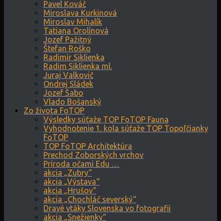
Pavel Kováč
Miroslava Kurkinová
Miroslav Mihalík
Tatiana Orolínová
Jozef Pažitný
Štefan Roško
Radimír Siklienka
Radim Siklienka ml.
Juraj Valkovič
Ondrej Sládek
Jozef Šabo
Vlado Bošanský
Zo života FoTOP
Výsledky súťaže TOP FoTOP Fauna
Vyhodnotenie 1. kola súťaže TOP Topoľčianky
FoTOP
TOP FoTOP Architektúra
Prechod Zoborských vrchov
Príroda očami Edu …
akcia „Zubry“
akcia „Výstava“
akcia „Hrušov“
akcia „Chochláč severský“
Dravé vtáky Slovenska vo fotografii
akcia „Snežienky“