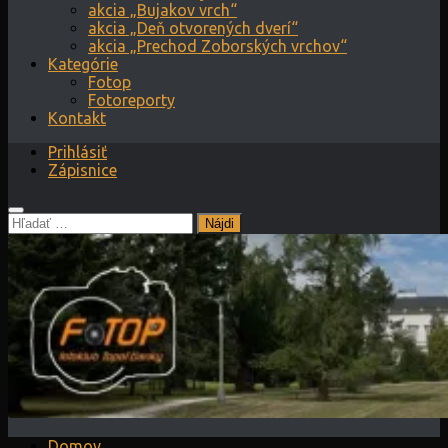
akcia „Bujakov vrch“
akcia „Deň otvorených dverí“
akcia „Prechod Zoborských vrchov“
Kategórie
Fotop
Fotoreporty
Kontakt
Prihlásiť
Zápisnice
Hľadať:
Domov