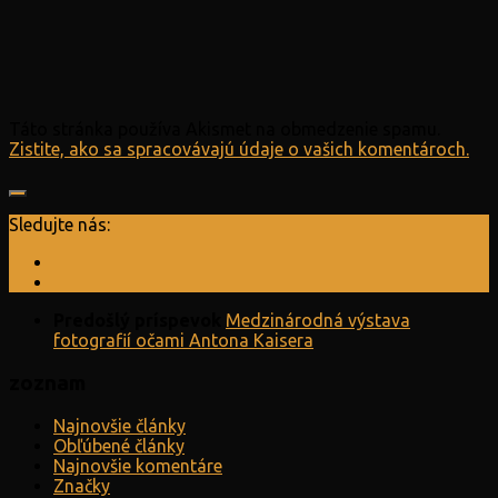
Táto stránka používa Akismet na obmedzenie spamu.
Zistite, ako sa spracovávajú údaje o vašich komentároch.
Sledujte nás:
Predošlý príspevok
Medzinárodná výstava
fotografií očami Antona Kaisera
zoznam
Najnovšie články
Obľúbené články
Najnovšie komentáre
Značky