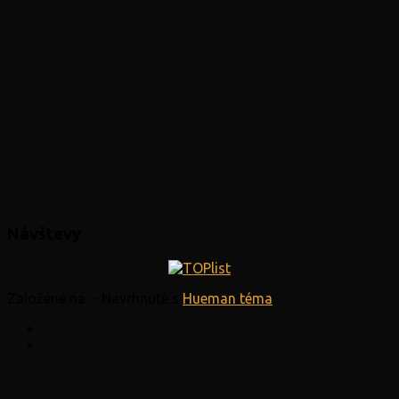
Návštevy
Založené na
- Navrhnuté s
Hueman téma