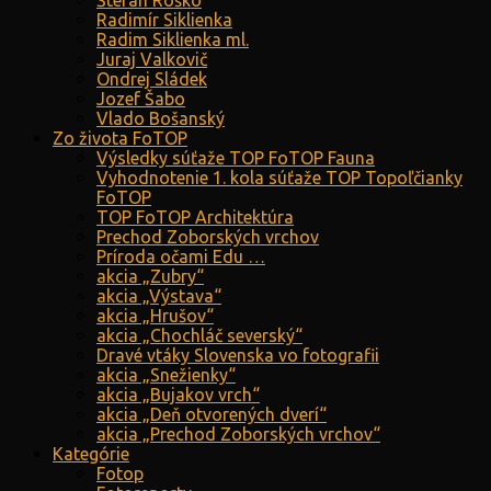
Štefan Roško
Radimír Siklienka
Radim Siklienka ml.
Juraj Valkovič
Ondrej Sládek
Jozef Šabo
Vlado Bošanský
Zo života FoTOP
Výsledky súťaže TOP FoTOP Fauna
Vyhodnotenie 1. kola súťaže TOP Topoľčianky
FoTOP
TOP FoTOP Architektúra
Prechod Zoborských vrchov
Príroda očami Edu …
akcia „Zubry“
akcia „Výstava“
akcia „Hrušov“
akcia „Chochláč severský“
Dravé vtáky Slovenska vo fotografii
akcia „Snežienky“
akcia „Bujakov vrch“
akcia „Deň otvorených dverí“
akcia „Prechod Zoborských vrchov“
Kategórie
Fotop