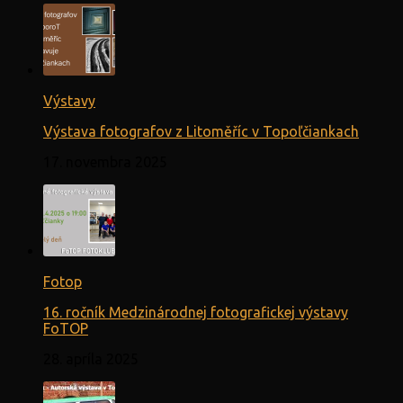
Výstavy
Výstava fotografov z Litoměříc v Topoľčiankach
17. novembra 2025
Fotop
16. ročník Medzinárodnej fotografickej výstavy
FoTOP
28. apríla 2025