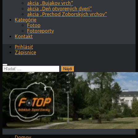
akcia „Bujakov vrch“
akcia „Deň otvorených dverí“
akcia „Prechod Zoborských vrchov“
Kategórie
Fotop
Fotoreporty
Kontakt
Prihlásiť
Zápisnice
Hľadať:
Domov