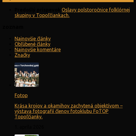
Predošlý príspevok
Oslavy polstoročnice folklórnej
skupiny v Topoľčiankach.
zoznam
Najnovšie články
Obľúbené články
Najnovšie komentáre
Značky
Fotop
Krása krojov a okamihov zachytená objektívom –
výstava fotografií členov fotoklubu FoTOP
Topoľčianky.
1. apríla 2026