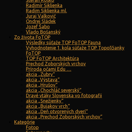
Štefan Roško
Radimír Siklienka
Radim Siklienka ml.
Juraj Valkovič
Ondrej Sládek
Jozef Šabo
Vlado Bošanský
Zo života FoTOP
Výsledky súťaže TOP FoTOP Fauna
Vyhodnotenie 1. kola súťaže TOP Topoľčianky
FoTOP
TOP FoTOP Architektúra
Prechod Zoborských vrchov
Príroda očami Edu …
akcia „Zubry“
akcia „Výstava“
akcia „Hrušov“
akcia „Chochláč severský“
Dravé vtáky Slovenska vo fotografii
akcia „Snežienky“
akcia „Bujakov vrch“
akcia „Deň otvorených dverí“
akcia „Prechod Zoborských vrchov“
Kategórie
Fotop