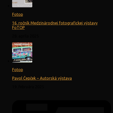
Fotop
16. ročník Medzinárodnej fotografickej výstavy
FoTOP
28. apríla 2025
Fotop
Pavol Čepček – Autorská výstava
19. februára 2025