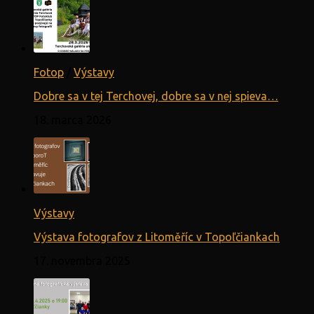
Fotop
/
Výstavy
Dobre sa v tej Terchovej, dobre sa v nej spieva…
18. marca 2026
Výstavy
Výstava fotografov z Litoměříc v Topoľčiankach
17. novembra 2025