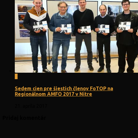
0
Sedem cien pre šiestich členov FoTOP na
Regionálnom AMFO 2017 v Nitre
21. apríla 2017
Pridaj komentár