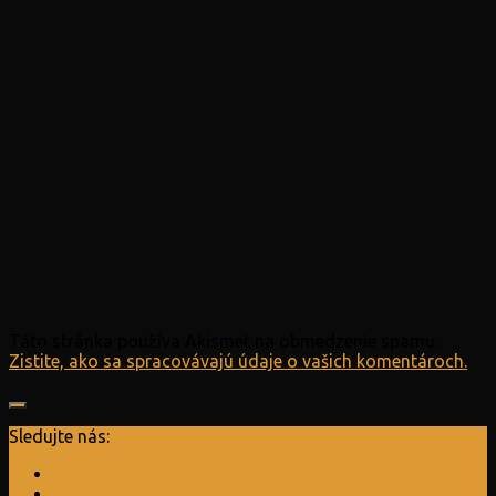
Táto stránka používa Akismet na obmedzenie spamu.
Zistite, ako sa spracovávajú údaje o vašich komentároch.
Sledujte nás: