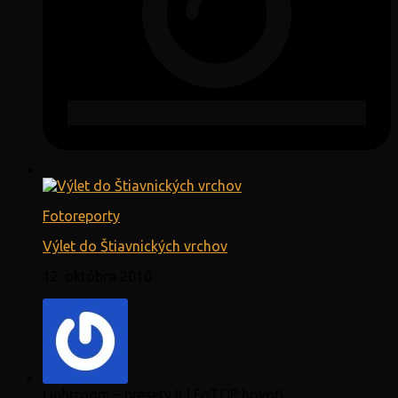
Fotoreporty
Výlet do Štiavnických vrchov
12. októbra 2010
Lightroom – presety II | FoTOP hovorí: