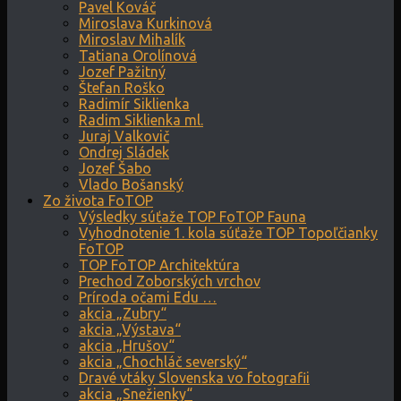
Pavel Kováč
Miroslava Kurkinová
Miroslav Mihalík
Tatiana Orolínová
Jozef Pažitný
Štefan Roško
Radimír Siklienka
Radim Siklienka ml.
Juraj Valkovič
Ondrej Sládek
Jozef Šabo
Vlado Bošanský
Zo života FoTOP
Výsledky súťaže TOP FoTOP Fauna
Vyhodnotenie 1. kola súťaže TOP Topoľčianky
FoTOP
TOP FoTOP Architektúra
Prechod Zoborských vrchov
Príroda očami Edu …
akcia „Zubry“
akcia „Výstava“
akcia „Hrušov“
akcia „Chochláč severský“
Dravé vtáky Slovenska vo fotografii
akcia „Snežienky“