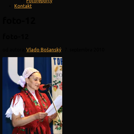
Fotoreporty
Kontakt
foto-12
foto-12
od autora:
Vlado Bošanský
·
7. septembra 2010