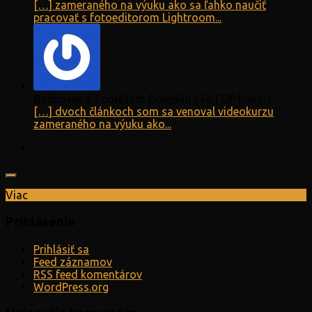
[…] zameraného na výuku ako sa ľahko naučiť
pracovať s fotoeditorom Lightroom...
Rozhovor s Tomášom Dolejším | FoTOP hovorí:
[…] dvoch článkoch som sa venoval videokurzu
zameraného na výuku ako...
Viac
Prihlásenie
Prihlásiť sa
Feed záznamov
RSS feed komentárov
WordPress.org