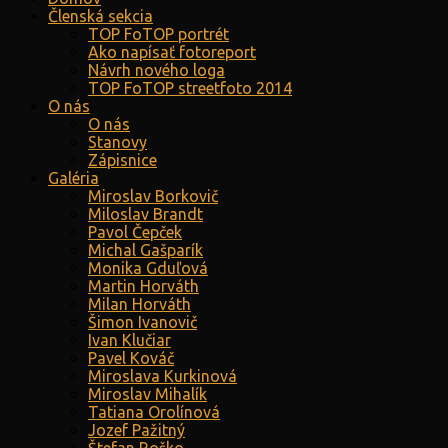
Členská sekcia
TOP FoTOP portrét
Ako napísať fotoreport
Návrh nového loga
TOP FoTOP streetfoto 2014
O nás
O nás
Stanovy
Zápisnice
Galéria
Miroslav Borkovič
Miloslav Brandt
Pavol Čepček
Michal Gašparík
Monika Gduľová
Martin Horváth
Milan Horváth
Šimon Ivanovič
Ivan Klučiar
Pavel Kováč
Miroslava Kurkinová
Miroslav Mihalík
Tatiana Orolínová
Jozef Pažitný