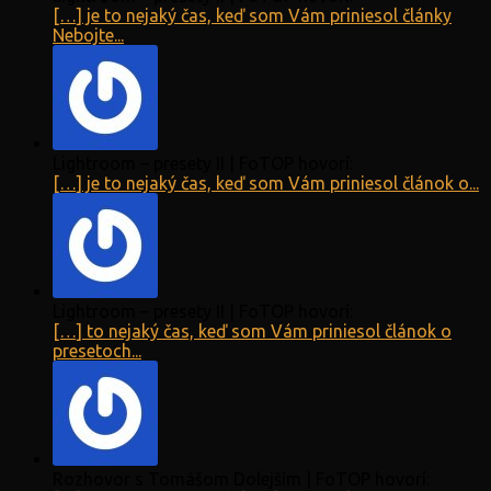
[…] je to nejaký čas, keď som Vám priniesol články
Nebojte...
Lightroom – presety II | FoTOP hovorí:
[…] je to nejaký čas, keď som Vám priniesol článok o...
Lightroom – presety II | FoTOP hovorí:
[…] to nejaký čas, keď som Vám priniesol článok o
presetoch...
Rozhovor s Tomášom Dolejším | FoTOP hovorí: