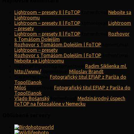
Najnovšie komentáre
Lightroom – presety II | FoTOP
komentoval
Nebojte sa
Lightroomu
Lightroom – presety II | FoTOP
komentoval
Lightroom
– presety
Lightroom – presety II | FoTOP
komentoval
Rozhovor
s Tomášom Dolejším
Rozhovor s Tomášom Dolejším | FoTOP
komentoval
Lightroom – presety
Rozhovor s Tomášom Dolejším | FoTOP
komentoval
Nebojte sa Lightroomu
Ing.Josef Podvalský
komentoval
Radim Siklienka ml.
http://www./
komentoval
Miloslav Brandt
Sixi
komentoval
Fotografický titul EFIAP z Paríža do
Topoľčianok
Miloš
komentoval
Fotografický titul EFIAP z Paríža do
Topoľčianok
Vlado Bošanský
komentoval
Medzinárodný úspech
FoTOP na fotosalóne v Nemecku
Obľúbené servery