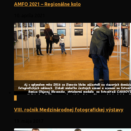
AMFO 2021 – Regionálne kolo
10. apríla 2021
0
VIII. ročník Medzinárodnej fotografickej výstavy
19. mája 2017