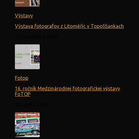
Výstavy
Výstava fotografov z Litoměříc v Topoľčiankach
17. novembra 2025
Fotop
16. ročník Medzinárodnej fotografickej výstavy
FoTOP
28. apríla 2025