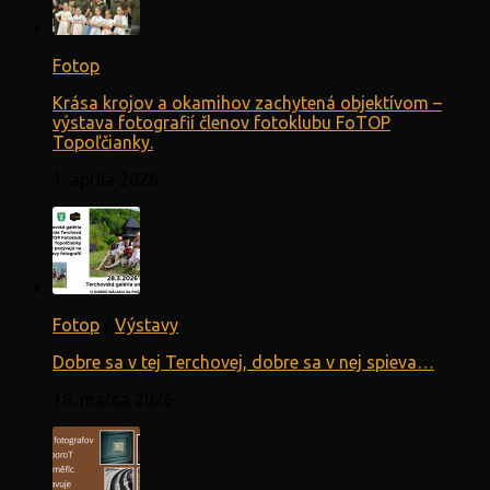
Fotop
Krása krojov a okamihov zachytená objektívom –
výstava fotografií členov fotoklubu FoTOP
Topoľčianky.
1. apríla 2026
Fotop
/
Výstavy
Dobre sa v tej Terchovej, dobre sa v nej spieva…
18. marca 2026