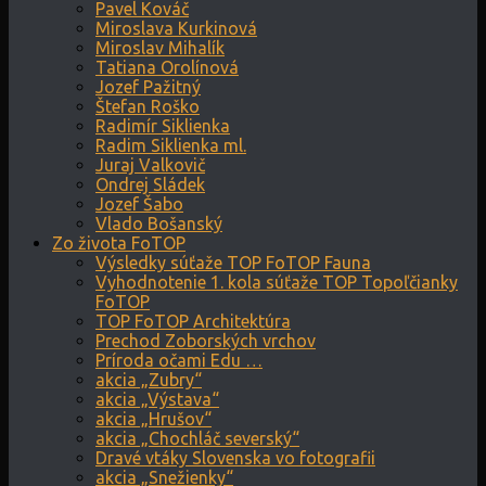
Pavel Kováč
Miroslava Kurkinová
Miroslav Mihalík
Tatiana Orolínová
Jozef Pažitný
Štefan Roško
Radimír Siklienka
Radim Siklienka ml.
Juraj Valkovič
Ondrej Sládek
Jozef Šabo
Vlado Bošanský
Zo života FoTOP
Výsledky súťaže TOP FoTOP Fauna
Vyhodnotenie 1. kola súťaže TOP Topoľčianky
FoTOP
TOP FoTOP Architektúra
Prechod Zoborských vrchov
Príroda očami Edu …
akcia „Zubry“
akcia „Výstava“
akcia „Hrušov“
akcia „Chochláč severský“
Dravé vtáky Slovenska vo fotografii
akcia „Snežienky“