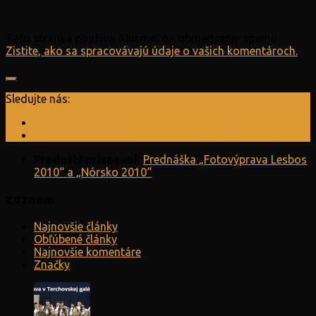
Táto stránka používa Akismet na obmedzenie spamu.
Zistite, ako sa spracovávajú údaje o vašich komentároch.
Sledujte nás:
Predošlý príspevok
Prednáška „Fotovýprava Lesbos
2010“ a „Nórsko 2010“
zoznam
Najnovšie články
Obľúbené články
Najnovšie komentáre
Značky