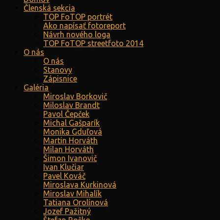
Členská sekcia
TOP FoTOP portrét
Ako napísať fotoreport
Návrh nového loga
TOP FoTOP streetfoto 2014
O nás
O nás
Stanovy
Zápisnice
Galéria
Miroslav Borkovič
Miloslav Brandt
Pavol Čepček
Michal Gašparík
Monika Gduľová
Martin Horváth
Milan Horváth
Šimon Ivanovič
Ivan Klučiar
Pavel Kováč
Miroslava Kurkinová
Miroslav Mihalík
Tatiana Orolínová
Jozef Pažitný