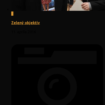
0
Zelený objektív
11. apríla 2016