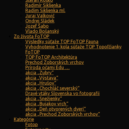
Štefan Roško
Radimír Siklienka
Radim Siklienka ml.
Juraj Valkovič
Ondrej Sládek
Jozef Šabo
Vlado Bošanský
Zo života FoTOP
Výsledky súťaže TOP FoTOP Fauna
Vyhodnotenie 1. kola súťaže TOP Topoľčianky
FoTOP
TOP FoTOP Architektúra
Prechod Zoborských vrchov
Príroda očami Edu …
akcia „Zubry“
akcia „Výstava“
akcia „Hrušov“
akcia „Chochláč severský“
Dravé vtáky Slovenska vo fotografii
akcia „Snežienky“
akcia „Bujakov vrch“
akcia „Deň otvorených dverí“
akcia „Prechod Zoborských vrchov“
Kategórie
Fotop