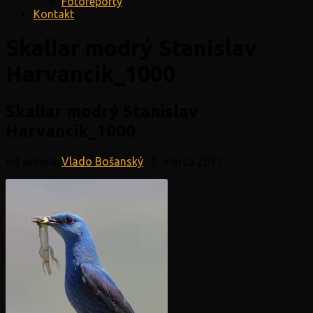
Fotoreporty
Kontakt
Skaliar modrý Stanislav
Harvancik_1000
Skaliar modrý Stanislav
Harvancik_1000
od autora:
Vlado Bošanský
·
7. marca 2011