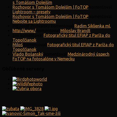
s Tomášom Dolejším
Rozhovor s Tomášom Dolejším | FoTOP
komentoval
Lightroom – presety
Rozhovor s Tomášom Dolejším | FoTOP
komentoval
Nebojte sa Lightroomu
Ing.Josef Podvalský
komentoval
Radim Siklienka ml.
http://www./
komentoval
Miloslav Brandt
Sixi
komentoval
Fotografický titul EFIAP z Paríža do
Topoľčianok
Miloš
komentoval
Fotografický titul EFIAP z Paríža do
Topoľčianok
Vlado Bošanský
komentoval
Medzinárodný úspech
FoTOP na fotosalóne v Nemecku
Obľúbené servery