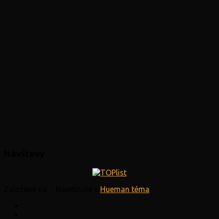
Návštevy
Založené na
- Navrhnuté s
Hueman téma