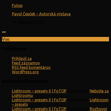
Fotop
Pavol Čepček – Autorská výstava
19. februára 2025
Viac
Prihlásenie
Prihlásiť sa
Feed záznamov
RSS feed komentárov
WordPress.org
Najnovšie komentáre
Lightroom – presety II | FoTOP
komentoval
Nebojte sa
Lightroomu
Lightroom – presety II | FoTOP
komentoval
Lightroom
– presety
Lightroom – presety II | FoTOP
komentoval
Rozhovor