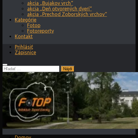
akcia „Bujakov vrch“
akcia „Deň otvorených dverí“
akcia „Prechod Zoborských vrchov“
Kategórie
Fotop
Fotoreporty
Kontakt
Prihlásiť
Zápisnice
Hľadať:
Domov