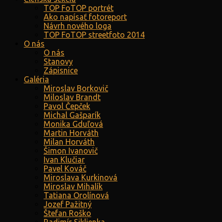
TOP FoTOP portrét
Ako napísať fotoreport
Návrh nového loga
TOP FoTOP streetfoto 2014
O nás
O nás
Stanovy
Zápisnice
Galéria
Miroslav Borkovič
Miloslav Brandt
Pavol Čepček
Michal Gašparík
Monika Gduľová
Martin Horváth
Milan Horváth
Šimon Ivanovič
Ivan Klučiar
Pavel Kováč
Miroslava Kurkinová
Miroslav Mihalík
Tatiana Orolínová
Jozef Pažitný
Štefan Roško