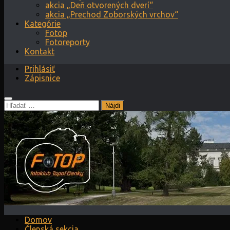
akcia „Deň otvorených dverí“
akcia „Prechod Zoborských vrchov“
Kategórie
Fotop
Fotoreporty
Kontakt
Prihlásiť
Zápisnice
Hľadať:
Domov
Členská sekcia