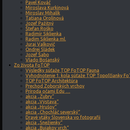
Pavel Kováč
Miroslava Kurkinová
Miroslav Mihalík
Tatiana Orolínová
Jozef Pažitný
Štefan Roško
Radimír Siklienka
Radim Siklienka ml.
Juraj Valkovič
Ondrej Sládek
Jozef Šabo
Vlado Bošanský
Zo života FoTOP
Výsledky súťaže TOP FoTOP Fauna
Vyhodnotenie 1. kola súťaže TOP Topoľčianky F
TOP FoTOP Architektúra
Prechod Zoborských vrchov
Príroda očami Edu …
akcia „Zubry“
akcia „Výstava“
akcia „Hrušov“
akcia „Chochláč severský“
Dravé vtáky Slovenska vo fotografii
akcia „Snežienky“
akcia „Bujakov vrch“