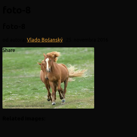
foto-8
foto-8
od autora:
Vlado Bošanský
·
25. novembra 2016
Share
Related Images: