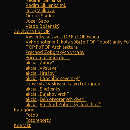
Radimír Siklienka
Radim Siklienka ml.
Juraj Valkovič
Ondrej Sládek
Jozef Šabo
Vlado Bošanský
Zo života FoTOP
Výsledky súťaže TOP FoTOP Fauna
Vyhodnotenie 1. kola súťaže TOP Topoľčianky F
TOP FoTOP Architektúra
Prechod Zoborských vrchov
Príroda očami Edu …
akcia „Zubry“
akcia „Výstava“
akcia „Hrušov“
akcia „Chochláč severský“
Dravé vtáky Slovenska vo fotografii
akcia „Snežienky“
akcia „Bujakov vrch“
akcia „Deň otvorených dverí“
akcia „Prechod Zoborských vrchov“
Kategórie
Fotop
Fotoreporty
Kontakt