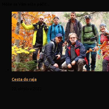
Môže sa Vám ešte páčiť...
Cesta do raja
22. októbra 2022