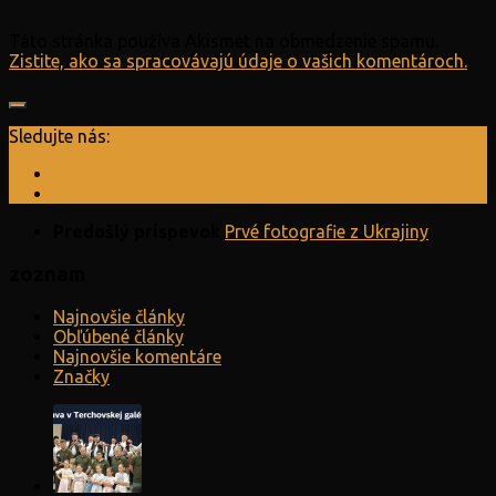
Táto stránka používa Akismet na obmedzenie spamu.
Zistite, ako sa spracovávajú údaje o vašich komentároch.
Sledujte nás:
Predošlý príspevok
Prvé fotografie z Ukrajiny
zoznam
Najnovšie články
Obľúbené články
Najnovšie komentáre
Značky