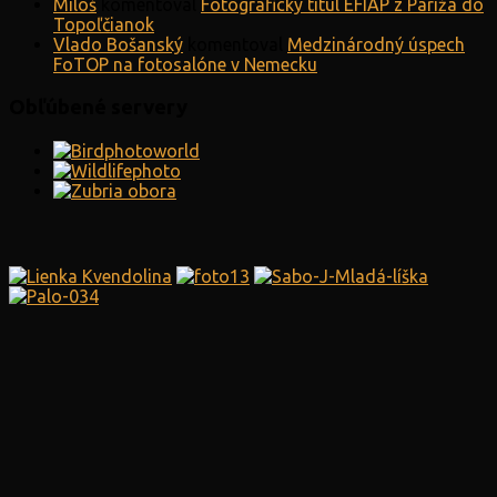
Miloš
komentoval
Fotografický titul EFIAP z Paríža do
Topoľčianok
Vlado Bošanský
komentoval
Medzinárodný úspech
FoTOP na fotosalóne v Nemecku
Obľúbené servery