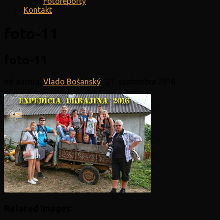
Fotoreporty
Kontakt
foto-11
foto-11
od autora:
Vlado Bošanský
·
21. septembra 2016
Related Images: