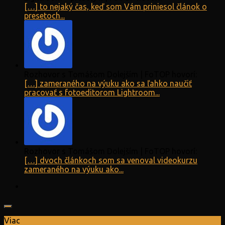
[…] to nejaký čas, keď som Vám priniesol článok o
presetoch...
Rozhovor s Tomášom Dolejším | FoTOP hovorí:
[…] zameraného na výuku ako sa ľahko naučiť
pracovať s fotoeditorom Lightroom...
Rozhovor s Tomášom Dolejším | FoTOP hovorí:
[…] dvoch článkoch som sa venoval videokurzu
zameraného na výuku ako...
Viac