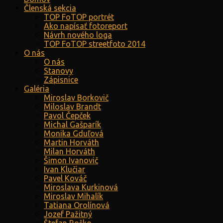
Členská sekcia
TOP FoTOP portrét
Ako napísať fotoreport
Návrh nového loga
TOP FoTOP streetfoto 2014
O nás
O nás
Stanovy
Zápisnice
Galéria
Miroslav Borkovič
Miloslav Brandt
Pavol Čepček
Michal Gašparík
Monika Gduľová
Martin Horváth
Milan Horváth
Šimon Ivanovič
Ivan Klučiar
Pavel Kováč
Miroslava Kurkinová
Miroslav Mihalík
Tatiana Orolínová
Jozef Pažitný