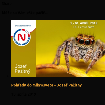
Share
Môže sa Vám ešte páčiť...
Pohľady do mikrosveta – Jozef Pažitný
10. apríla 2019