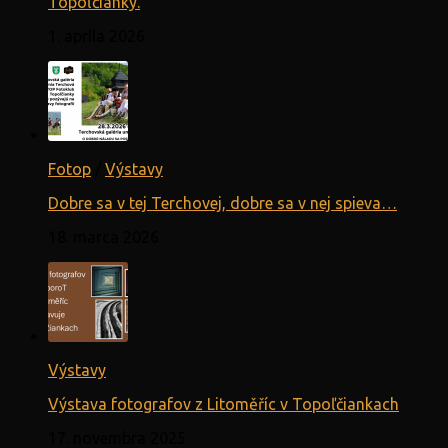
Topoľčianky.
1. apríla 2026
Fotop
/
Výstavy
Dobre sa v tej Terchovej, dobre sa v nej spieva…
18. marca 2026
Výstavy
Výstava fotografov z Litoměříc v Topoľčiankach
17. novembra 2025