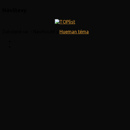
Návštevy
Založené na
- Navrhnuté s
Hueman téma