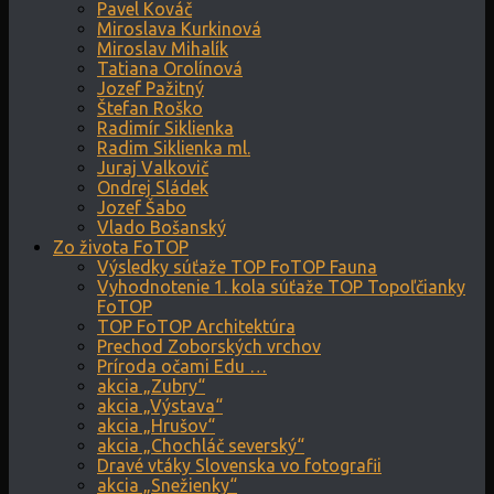
Pavel Kováč
Miroslava Kurkinová
Miroslav Mihalík
Tatiana Orolínová
Jozef Pažitný
Štefan Roško
Radimír Siklienka
Radim Siklienka ml.
Juraj Valkovič
Ondrej Sládek
Jozef Šabo
Vlado Bošanský
Zo života FoTOP
Výsledky súťaže TOP FoTOP Fauna
Vyhodnotenie 1. kola súťaže TOP Topoľčianky
FoTOP
TOP FoTOP Architektúra
Prechod Zoborských vrchov
Príroda očami Edu …
akcia „Zubry“
akcia „Výstava“
akcia „Hrušov“
akcia „Chochláč severský“
Dravé vtáky Slovenska vo fotografii
akcia „Snežienky“