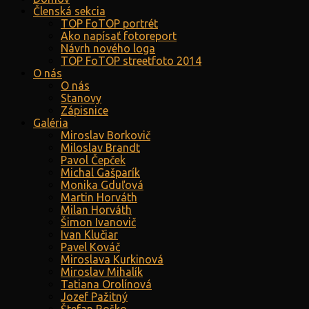
Členská sekcia
TOP FoTOP portrét
Ako napísať fotoreport
Návrh nového loga
TOP FoTOP streetfoto 2014
O nás
O nás
Stanovy
Zápisnice
Galéria
Miroslav Borkovič
Miloslav Brandt
Pavol Čepček
Michal Gašparík
Monika Gduľová
Martin Horváth
Milan Horváth
Šimon Ivanovič
Ivan Klučiar
Pavel Kováč
Miroslava Kurkinová
Miroslav Mihalík
Tatiana Orolínová
Jozef Pažitný