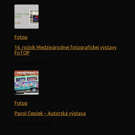
Fotop
16. ročník Medzinárodnej fotografickej výstavy
FoTOP
28. apríla 2025
Fotop
Pavol Čepček – Autorská výstava
19. februára 2025