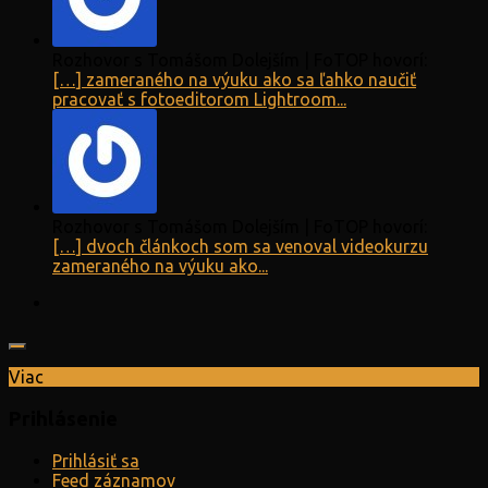
Rozhovor s Tomášom Dolejším | FoTOP hovorí:
[…] zameraného na výuku ako sa ľahko naučiť
pracovať s fotoeditorom Lightroom...
Rozhovor s Tomášom Dolejším | FoTOP hovorí:
[…] dvoch článkoch som sa venoval videokurzu
zameraného na výuku ako...
Viac
Prihlásenie
Prihlásiť sa
Feed záznamov