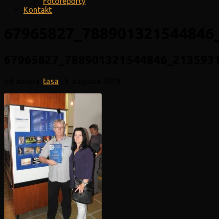
Fotoreporty
Kontakt
67965827_788901321544846
67965827_788901321544846_213593
od autora:
tasa
·
3. augusta 2019