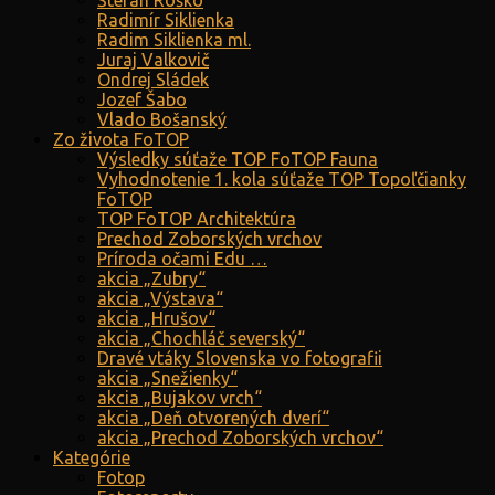
Štefan Roško
Radimír Siklienka
Radim Siklienka ml.
Juraj Valkovič
Ondrej Sládek
Jozef Šabo
Vlado Bošanský
Zo života FoTOP
Výsledky súťaže TOP FoTOP Fauna
Vyhodnotenie 1. kola súťaže TOP Topoľčianky
FoTOP
TOP FoTOP Architektúra
Prechod Zoborských vrchov
Príroda očami Edu …
akcia „Zubry“
akcia „Výstava“
akcia „Hrušov“
akcia „Chochláč severský“
Dravé vtáky Slovenska vo fotografii
akcia „Snežienky“
akcia „Bujakov vrch“
akcia „Deň otvorených dverí“
akcia „Prechod Zoborských vrchov“
Kategórie
Fotop