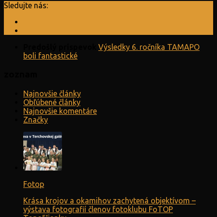
Sledujte nás:
Predošlý príspevok
Výsledky 6. ročníka TAMAPO
boli fantastické
zoznam
Najnovšie články
Obľúbené články
Najnovšie komentáre
Značky
Fotop
Krása krojov a okamihov zachytená objektívom –
výstava fotografií členov fotoklubu FoTOP