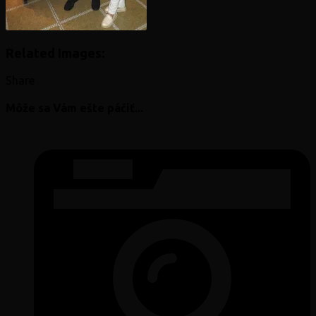
Related Images:
Share
Môže sa Vám ešte páčiť...