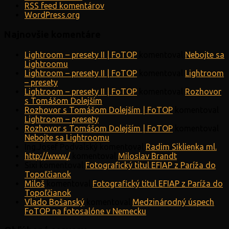
RSS feed komentárov
WordPress.org
Najnovšie komentáre
Lightroom – presety II | FoTOP
komentoval
Nebojte sa
Lightroomu
Lightroom – presety II | FoTOP
komentoval
Lightroom
– presety
Lightroom – presety II | FoTOP
komentoval
Rozhovor
s Tomášom Dolejším
Rozhovor s Tomášom Dolejším | FoTOP
komentoval
Lightroom – presety
Rozhovor s Tomášom Dolejším | FoTOP
komentoval
Nebojte sa Lightroomu
Ing.Josef Podvalský
komentoval
Radim Siklienka ml.
http://www./
komentoval
Miloslav Brandt
Sixi
komentoval
Fotografický titul EFIAP z Paríža do
Topoľčianok
Miloš
komentoval
Fotografický titul EFIAP z Paríža do
Topoľčianok
Vlado Bošanský
komentoval
Medzinárodný úspech
FoTOP na fotosalóne v Nemecku