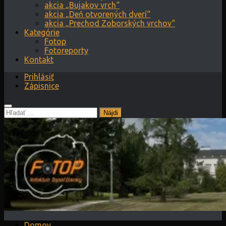
akcia „Bujakov vrch“
akcia „Deň otvorených dverí“
akcia „Prechod Zoborských vrchov“
Kategórie
Fotop
Fotoreporty
Kontakt
Prihlásiť
Zápisnice
Hľadať:
Domov