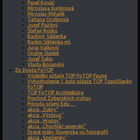
Pavel Kováč
Miroslava Kurkinová
Miroslav Mihalík
Tatiana Orolínová
Jozef Pažitný
Štefan Roško
Radimír Siklienka
Radim Siklienka ml.
Juraj Valkovič
Ondrej Sládek
Jozef Šabo
Vlado Bošanský
Zo života FoTOP
Výsledky súťaže TOP FoTOP Fauna
Vyhodnotenie 1. kola súťaže TOP Topoľčianky
FoTOP
TOP FoTOP Architektúra
Prechod Zoborských vrchov
Príroda očami Edu …
akcia „Zubry“
akcia „Výstava“
akcia „Hrušov“
akcia „Chochláč severský“
Dravé vtáky Slovenska vo fotografii
akcia „Snežienky“