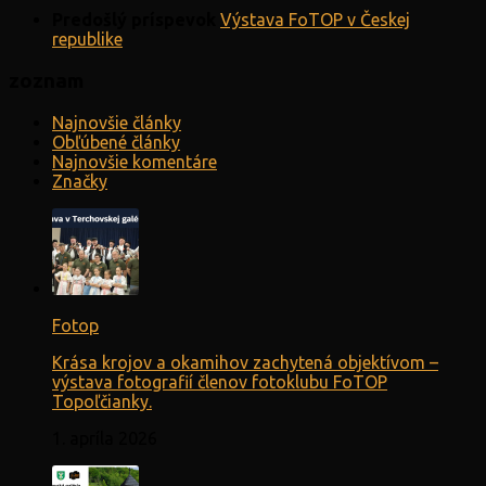
Predošlý príspevok
Výstava FoTOP v Českej
republike
zoznam
Najnovšie články
Obľúbené články
Najnovšie komentáre
Značky
Fotop
Krása krojov a okamihov zachytená objektívom –
výstava fotografií členov fotoklubu FoTOP
Topoľčianky.
1. apríla 2026