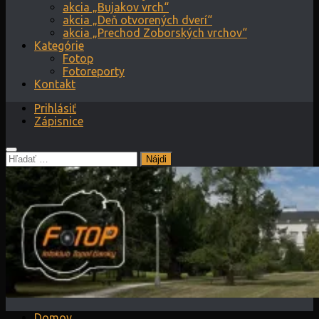
akcia „Bujakov vrch“
akcia „Deň otvorených dverí“
akcia „Prechod Zoborských vrchov“
Kategórie
Fotop
Fotoreporty
Kontakt
Prihlásiť
Zápisnice
Hľadať:
Domov