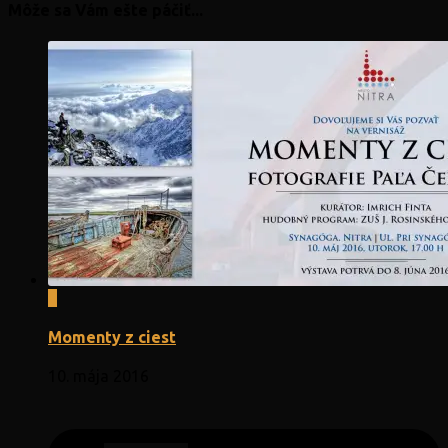
Môže sa Vám ešte páčiť...
0
Momenty z ciest
10. mája 2016