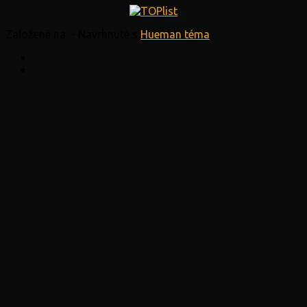
Založené na
- Navrhnuté s
Hueman téma