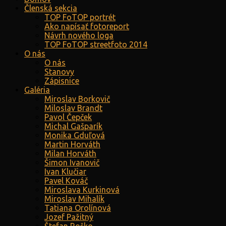
Členská sekcia
TOP FoTOP portrét
Ako napísať fotoreport
Návrh nového loga
TOP FoTOP streetfoto 2014
O nás
O nás
Stanovy
Zápisnice
Galéria
Miroslav Borkovič
Miloslav Brandt
Pavol Čepček
Michal Gašparík
Monika Gduľová
Martin Horváth
Milan Horváth
Šimon Ivanovič
Ivan Klučiar
Pavel Kováč
Miroslava Kurkinová
Miroslav Mihalík
Tatiana Orolínová
Jozef Pažitný