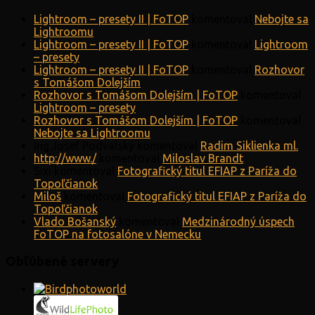
Lightroom – presety II | FoTOP
komentoval
Nebojte sa
Lightroomu
Lightroom – presety II | FoTOP
komentoval
Lightroom
– presety
Lightroom – presety II | FoTOP
komentoval
Rozhovor
s Tomášom Dolejším
Rozhovor s Tomášom Dolejším | FoTOP
komentoval
Lightroom – presety
Rozhovor s Tomášom Dolejším | FoTOP
komentoval
Nebojte sa Lightroomu
Ing.Josef Podvalský
komentoval
Radim Siklienka ml.
http://www./
komentoval
Miloslav Brandt
Sixi
komentoval
Fotografický titul EFIAP z Paríža do
Topoľčianok
Miloš
komentoval
Fotografický titul EFIAP z Paríža do
Topoľčianok
Vlado Bošanský
komentoval
Medzinárodný úspech
FoTOP na fotosalóne v Nemecku
Obľúbené servery