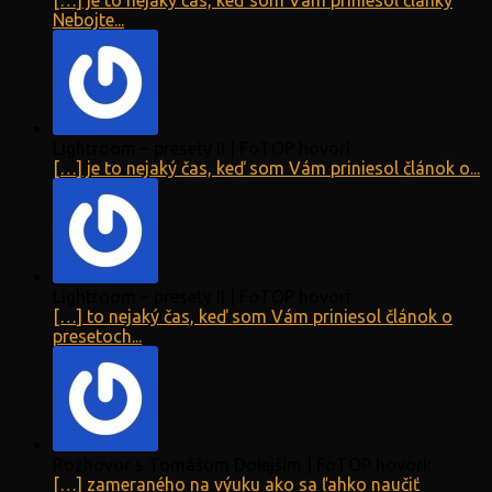
[…] je to nejaký čas, keď som Vám priniesol články
Nebojte...
Lightroom – presety II | FoTOP hovorí:
[…] je to nejaký čas, keď som Vám priniesol článok o...
Lightroom – presety II | FoTOP hovorí:
[…] to nejaký čas, keď som Vám priniesol článok o
presetoch...
Rozhovor s Tomášom Dolejším | FoTOP hovorí:
[…] zameraného na výuku ako sa ľahko naučiť