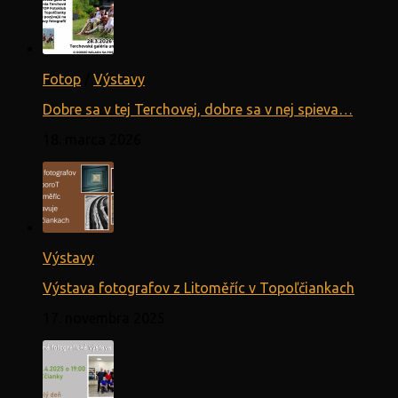
Fotop
/
Výstavy
Dobre sa v tej Terchovej, dobre sa v nej spieva…
18. marca 2026
Výstavy
Výstava fotografov z Litoměříc v Topoľčiankach
17. novembra 2025