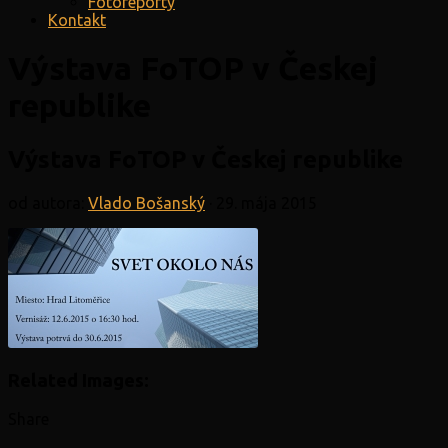
Fotoreporty
Kontakt
Výstava FoTOP v Českej
republike
Výstava FoTOP v Českej republike
od autora:
Vlado Bošanský
·
29. mája 2015
Related Images:
Share