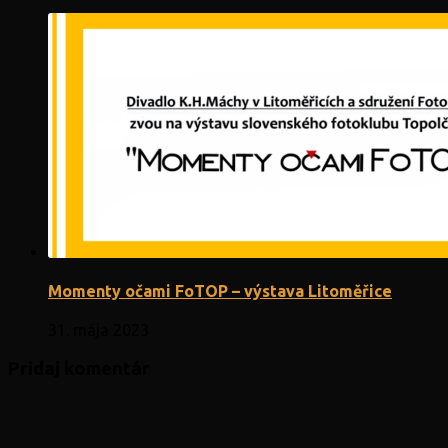
Momenty očami FoTOP – výstava Litoměřice
31. mája 2023
Pridaj komentár