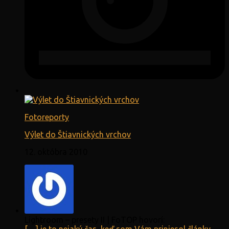
Fotoreporty
Výlet do Štiavnických vrchov
12. októbra 2010
Lightroom – presety II | FoTOP hovorí: