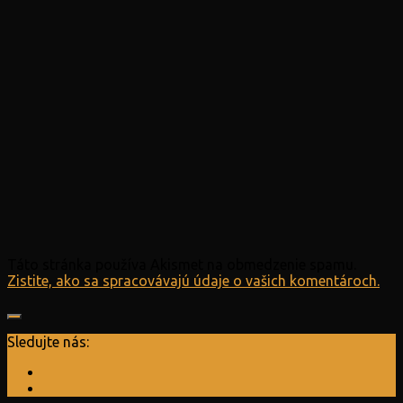
Táto stránka používa Akismet na obmedzenie spamu.
Zistite, ako sa spracovávajú údaje o vašich komentároch.
Sledujte nás: