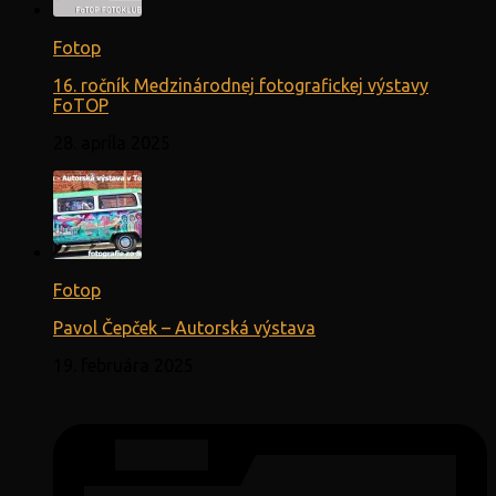
Fotop
16. ročník Medzinárodnej fotografickej výstavy
FoTOP
28. apríla 2025
Fotop
Pavol Čepček – Autorská výstava
19. februára 2025