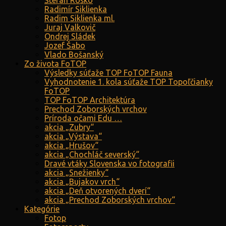
Štefan Roško
Radimír Siklienka
Radim Siklienka ml.
Juraj Valkovič
Ondrej Sládek
Jozef Šabo
Vlado Bošanský
Zo života FoTOP
Výsledky súťaže TOP FoTOP Fauna
Vyhodnotenie 1. kola súťaže TOP Topoľčianky
FoTOP
TOP FoTOP Architektúra
Prechod Zoborských vrchov
Príroda očami Edu …
akcia „Zubry“
akcia „Výstava“
akcia „Hrušov“
akcia „Chochláč severský“
Dravé vtáky Slovenska vo fotografii
akcia „Snežienky“
akcia „Bujakov vrch“
akcia „Deň otvorených dverí“
akcia „Prechod Zoborských vrchov“
Kategórie
Fotop