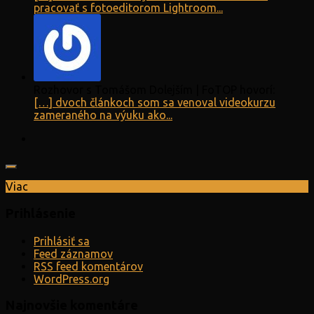
pracovať s fotoeditorom Lightroom...
Rozhovor s Tomášom Dolejším | FoTOP hovorí:
[…] dvoch článkoch som sa venoval videokurzu
zameraného na výuku ako...
Viac
Prihlásenie
Prihlásiť sa
Feed záznamov
RSS feed komentárov
WordPress.org
Najnovšie komentáre