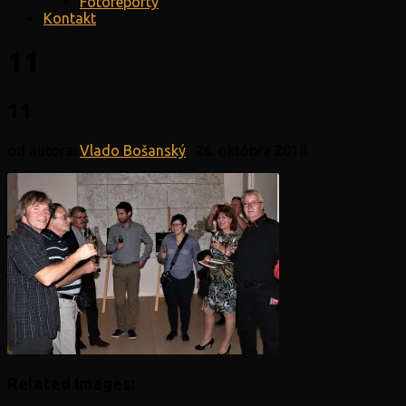
Fotoreporty
Kontakt
11
11
od autora:
Vlado Bošanský
·
26. októbra 2018
Related Images: