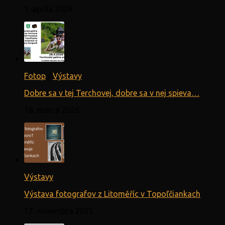
1. apríla 2026
Fotop
/
Výstavy
Dobre sa v tej Terchovej, dobre sa v nej spieva…
18. marca 2026
Výstavy
Výstava fotografov z Litoměříc v Topoľčiankach
17. novembra 2025