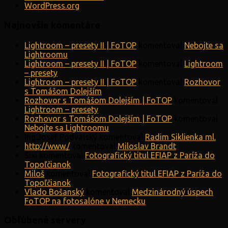
WordPress.org
Najnovšie komentáre
Lightroom – presety II | FoTOP
komentoval
Nebojte sa
Lightroomu
Lightroom – presety II | FoTOP
komentoval
Lightroom
– presety
Lightroom – presety II | FoTOP
komentoval
Rozhovor
s Tomášom Dolejším
Rozhovor s Tomášom Dolejším | FoTOP
komentoval
Lightroom – presety
Rozhovor s Tomášom Dolejším | FoTOP
komentoval
Nebojte sa Lightroomu
Ing.Josef Podvalský
komentoval
Radim Siklienka ml.
http://www./
komentoval
Miloslav Brandt
Sixi
komentoval
Fotografický titul EFIAP z Paríža do
Topoľčianok
Miloš
komentoval
Fotografický titul EFIAP z Paríža do
Topoľčianok
Vlado Bošanský
komentoval
Medzinárodný úspech
FoTOP na fotosalóne v Nemecku
Obľúbené servery