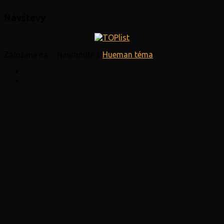
Návštevy
Založené na
- Navrhnuté s
Hueman téma