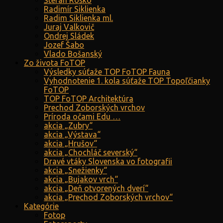
Štefan Roško
Radimír Siklienka
Radim Siklienka ml.
Juraj Valkovič
Ondrej Sládek
Jozef Šabo
Vlado Bošanský
Zo života FoTOP
Výsledky súťaže TOP FoTOP Fauna
Vyhodnotenie 1. kola súťaže TOP Topoľčianky
FoTOP
TOP FoTOP Architektúra
Prechod Zoborských vrchov
Príroda očami Edu …
akcia „Zubry“
akcia „Výstava“
akcia „Hrušov“
akcia „Chochláč severský“
Dravé vtáky Slovenska vo fotografii
akcia „Snežienky“
akcia „Bujakov vrch“
akcia „Deň otvorených dverí“
akcia „Prechod Zoborských vrchov“
Kategórie
Fotop