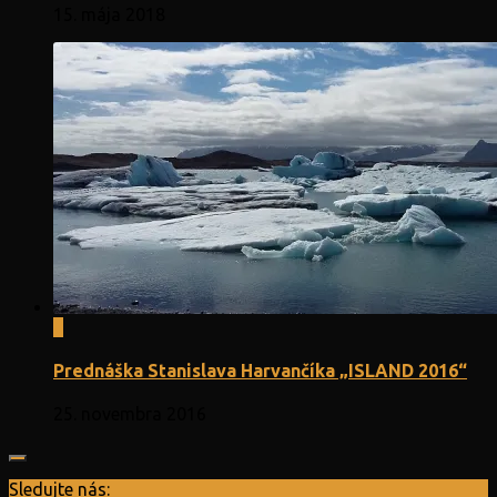
15. mája 2018
0
Prednáška Stanislava Harvančíka „ISLAND 2016“
25. novembra 2016
Sledujte nás: