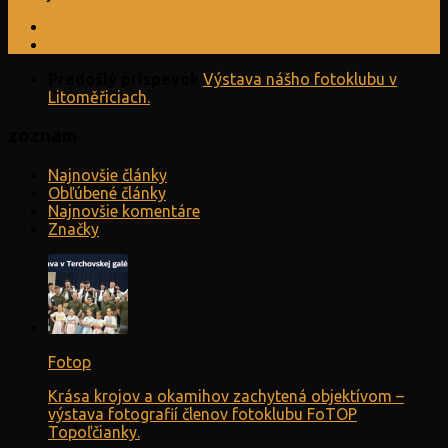
Predošlý príspevok
Výstava nášho fotoklubu v
Litoměřiciach.
zoznam
Najnovšie články
Obľúbené články
Najnovšie komentáre
Značky
Fotop
Krása krojov a okamihov zachytená objektívom –
výstava fotografií členov fotoklubu FoTOP
Topoľčianky.