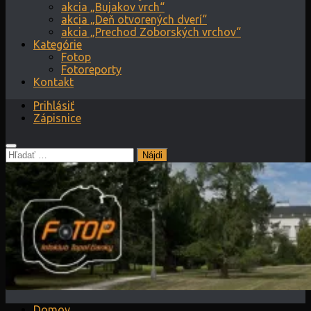
akcia „Bujakov vrch“
akcia „Deň otvorených dverí“
akcia „Prechod Zoborských vrchov“
Kategórie
Fotop
Fotoreporty
Kontakt
Prihlásiť
Zápisnice
Hľadať:
Domov