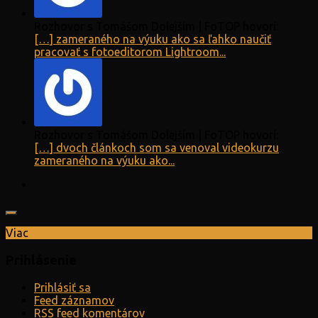
Rozhovor s Tomášom Dolejším | FoTOP hovorí:
[…] zameraného na výuku ako sa ľahko naučiť
pracovať s fotoeditorom Lightroom...
Rozhovor s Tomášom Dolejším | FoTOP hovorí:
[…] dvoch článkoch som sa venoval videokurzu
zameraného na výuku ako...
Viac
Prihlásenie
Prihlásiť sa
Feed záznamov
RSS feed komentárov