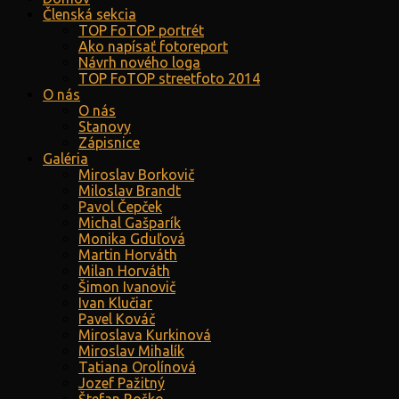
Členská sekcia
TOP FoTOP portrét
Ako napísať fotoreport
Návrh nového loga
TOP FoTOP streetfoto 2014
O nás
O nás
Stanovy
Zápisnice
Galéria
Miroslav Borkovič
Miloslav Brandt
Pavol Čepček
Michal Gašparík
Monika Gduľová
Martin Horváth
Milan Horváth
Šimon Ivanovič
Ivan Klučiar
Pavel Kováč
Miroslava Kurkinová
Miroslav Mihalík
Tatiana Orolínová
Jozef Pažitný