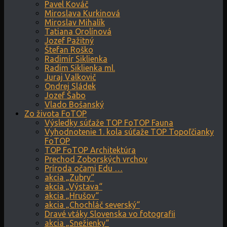
Pavel Kováč
Miroslava Kurkinová
Miroslav Mihalík
Tatiana Orolínová
Jozef Pažitný
Štefan Roško
Radimír Siklienka
Radim Siklienka ml.
Juraj Valkovič
Ondrej Sládek
Jozef Šabo
Vlado Bošanský
Zo života FoTOP
Výsledky súťaže TOP FoTOP Fauna
Vyhodnotenie 1. kola súťaže TOP Topoľčianky
FoTOP
TOP FoTOP Architektúra
Prechod Zoborských vrchov
Príroda očami Edu …
akcia „Zubry“
akcia „Výstava“
akcia „Hrušov“
akcia „Chochláč severský“
Dravé vtáky Slovenska vo fotografii
akcia „Snežienky“