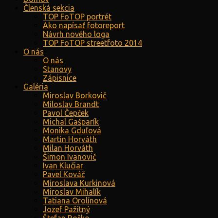
Členská sekcia
TOP FoTOP portrét
Ako napísať fotoreport
Návrh nového loga
TOP FoTOP streetfoto 2014
O nás
O nás
Stanovy
Zápisnice
Galéria
Miroslav Borkovič
Miloslav Brandt
Pavol Čepček
Michal Gašparík
Monika Gduľová
Martin Horváth
Milan Horváth
Šimon Ivanovič
Ivan Klučiar
Pavel Kováč
Miroslava Kurkinová
Miroslav Mihalík
Tatiana Orolínová
Jozef Pažitný