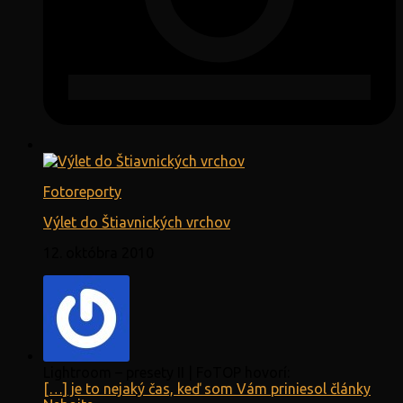
Fotoreporty
Výlet do Štiavnických vrchov
12. októbra 2010
Lightroom – presety II | FoTOP hovorí:
[…] je to nejaký čas, keď som Vám priniesol články