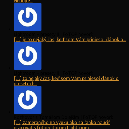
Nebojte...
Lightroom – presety II | FoTOP hovorí:
[…] je to nejaký čas, keď som Vám priniesol článok o...
Lightroom – presety II | FoTOP hovorí:
[…] to nejaký čas, keď som Vám priniesol článok o
presetoch...
Rozhovor s Tomášom Dolejším | FoTOP hovorí:
[…] zameraného na výuku ako sa ľahko naučiť
pracovať s fotoeditorom Lightroom...