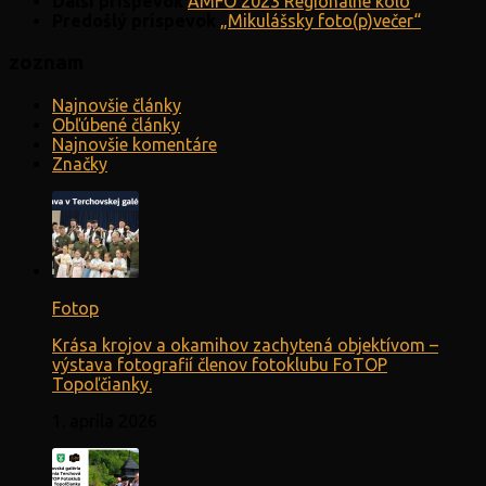
Ďalší príspevok
AMFO 2023 Regionálne kolo
Predošlý príspevok
„Mikulášsky foto(p)večer“
zoznam
Najnovšie články
Obľúbené články
Najnovšie komentáre
Značky
Fotop
Krása krojov a okamihov zachytená objektívom –
výstava fotografií členov fotoklubu FoTOP
Topoľčianky.
1. apríla 2026