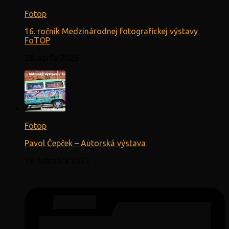
Fotop
16. ročník Medzinárodnej fotografickej výstavy
FoTOP
28. apríla 2025
Fotop
Pavol Čepček – Autorská výstava
19. februára 2025