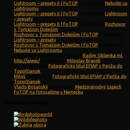
Lightroom – presety II | FoTOP
komentoval
Nebojte sa
Lightroomu
Lightroom – presety II | FoTOP
komentoval
Lightroom
– presety
Lightroom – presety II | FoTOP
komentoval
Rozhovor
s Tomášom Dolejším
Rozhovor s Tomášom Dolejším | FoTOP
komentoval
Lightroom – presety
Rozhovor s Tomášom Dolejším | FoTOP
komentoval
Nebojte sa Lightroomu
Ing.Josef Podvalský
komentoval
Radim Siklienka ml.
http://www./
komentoval
Miloslav Brandt
Sixi
komentoval
Fotografický titul EFIAP z Paríža do
Topoľčianok
Miloš
komentoval
Fotografický titul EFIAP z Paríža do
Topoľčianok
Vlado Bošanský
komentoval
Medzinárodný úspech
FoTOP na fotosalóne v Nemecku
Obľúbené servery