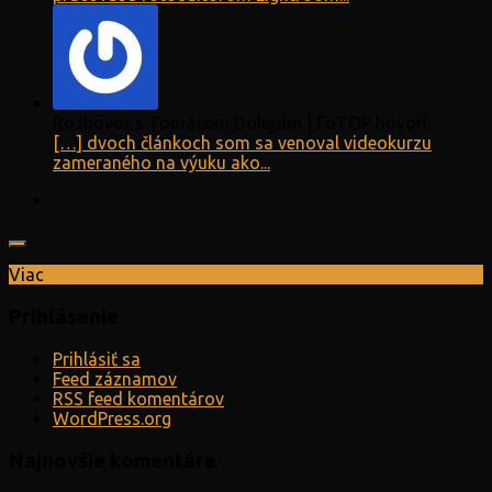
Rozhovor s Tomášom Dolejším | FoTOP hovorí:
[…] dvoch článkoch som sa venoval videokurzu
zameraného na výuku ako...
Viac
Prihlásenie
Prihlásiť sa
Feed záznamov
RSS feed komentárov
WordPress.org
Najnovšie komentáre