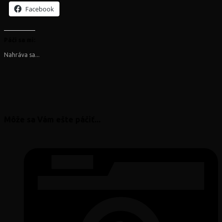
Facebook
Páči sa mi:
Nahráva sa...
Môže sa Vám ešte páčiť...