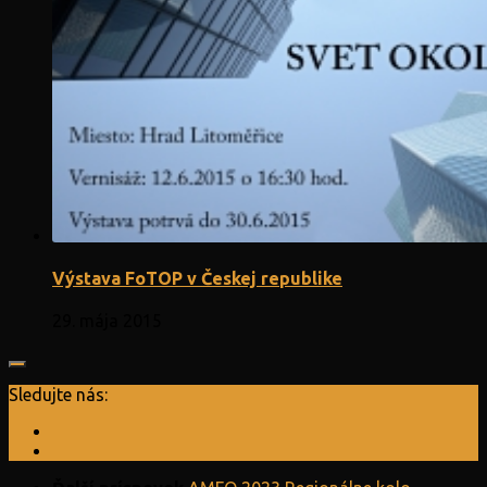
Výstava FoTOP v Českej republike
29. mája 2015
Sledujte nás: