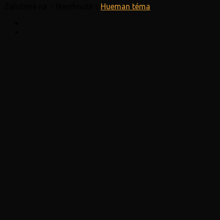
Založené na
- Navrhnuté s
Hueman téma