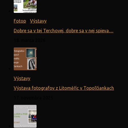
Fotop
/
Výstavy
Dobre sa v tej Terchovej, dobre sa v nej spieva…
18. marca 2026
Výstavy
Výstava fotografov z Litoměříc v Topoľčiankach
17. novembra 2025