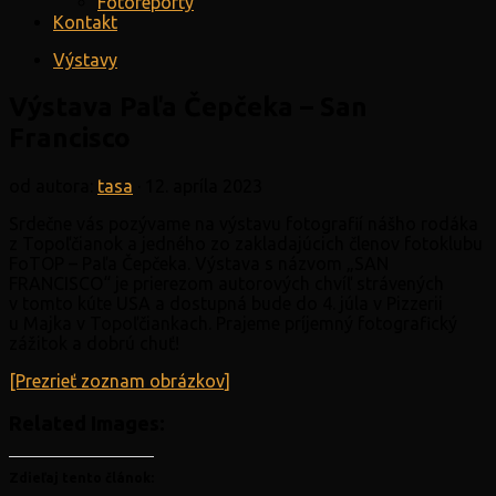
Fotoreporty
Kontakt
Výstavy
Výstava Paľa Čepčeka – San
Francisco
od autora:
tasa
·
12. apríla 2023
Srdečne vás pozývame na výstavu fotografií nášho rodáka
z Topoľčianok a jedného zo zakladajúcich členov fotoklubu
FoTOP – Paľa Čepčeka. Výstava s názvom „SAN
FRANCISCO“ je prierezom autorových chvíľ strávených
v tomto kúte USA a dostupná bude do 4. júla v Pizzerii
u Majka v Topoľčiankach. Prajeme príjemný fotografický
zážitok a dobrú chuť!
[Prezrieť zoznam obrázkov]
Related Images:
Zdieľaj tento článok: