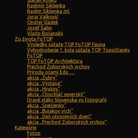
Štefan Roško
Radimír Siklienka
Radim Siklienka ml.
Juraj Valkovič
Ondrej Sládek
Jozef Šabo
Vlado Bošanský
Zo života FoTOP
Výsledky súťaže TOP FoTOP Fauna
Vyhodnotenie 1. kola súťaže TOP Topoľčianky
FoTOP
TOP FoTOP Architektúra
Prechod Zoborských vrchov
Príroda očami Edu …
akcia „Zubry“
akcia „Výstava“
akcia „Hrušov“
akcia „Chochláč severský“
Dravé vtáky Slovenska vo fotografii
akcia „Snežienky“
akcia „Bujakov vrch“
akcia „Deň otvorených dverí“
akcia „Prechod Zoborských vrchov“
Kategórie
Fotop