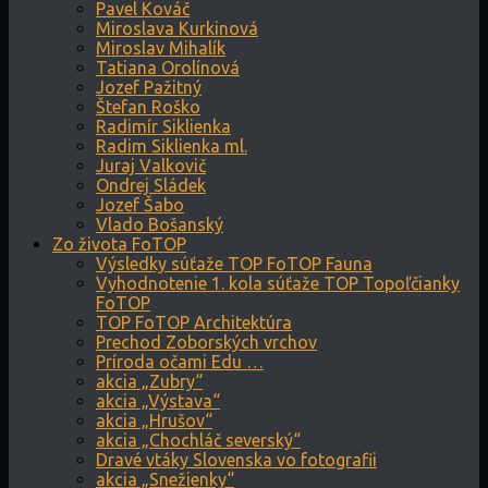
Pavel Kováč
Miroslava Kurkinová
Miroslav Mihalík
Tatiana Orolínová
Jozef Pažitný
Štefan Roško
Radimír Siklienka
Radim Siklienka ml.
Juraj Valkovič
Ondrej Sládek
Jozef Šabo
Vlado Bošanský
Zo života FoTOP
Výsledky súťaže TOP FoTOP Fauna
Vyhodnotenie 1. kola súťaže TOP Topoľčianky
FoTOP
TOP FoTOP Architektúra
Prechod Zoborských vrchov
Príroda očami Edu …
akcia „Zubry“
akcia „Výstava“
akcia „Hrušov“
akcia „Chochláč severský“
Dravé vtáky Slovenska vo fotografii
akcia „Snežienky“