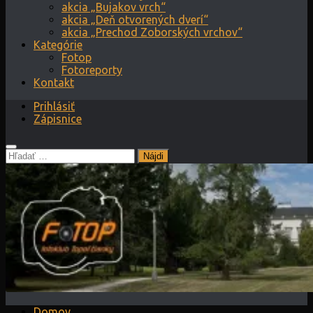
akcia „Bujakov vrch“
akcia „Deň otvorených dverí“
akcia „Prechod Zoborských vrchov“
Kategórie
Fotop
Fotoreporty
Kontakt
Prihlásiť
Zápisnice
Hľadať:
Domov