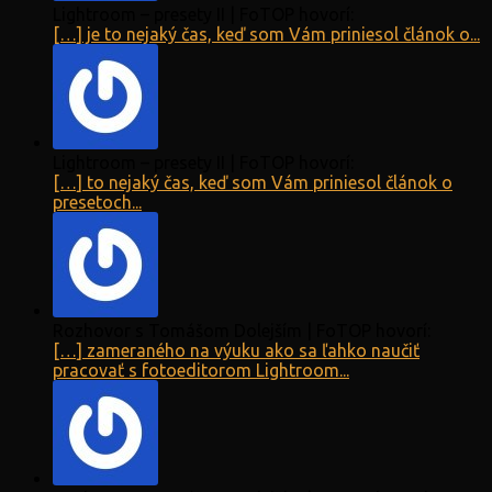
Lightroom – presety II | FoTOP hovorí:
[…] je to nejaký čas, keď som Vám priniesol článok o...
Lightroom – presety II | FoTOP hovorí:
[…] to nejaký čas, keď som Vám priniesol článok o
presetoch...
Rozhovor s Tomášom Dolejším | FoTOP hovorí:
[…] zameraného na výuku ako sa ľahko naučiť
pracovať s fotoeditorom Lightroom...