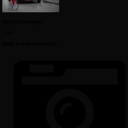
Related Images:
Share
Môže sa Vám ešte páčiť...