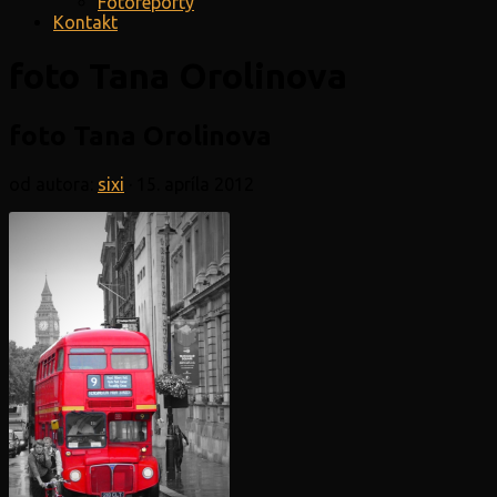
Fotoreporty
Kontakt
foto Tana Orolinova
foto Tana Orolinova
od autora:
sixi
·
15. apríla 2012