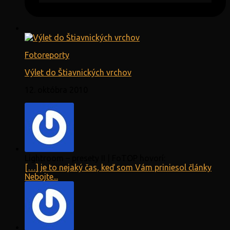
Fotoreporty
Výlet do Štiavnických vrchov
12. októbra 2010
Lightroom – presety II | FoTOP hovorí:
[…] je to nejaký čas, keď som Vám priniesol články
Nebojte...