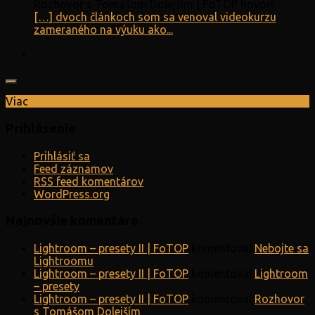
Rozhovor s Tomášom Dolejším | FoTOP hovorí:
[…] dvoch článkoch som sa venoval videokurzu
zameraného na výuku ako...
Viac
Prihlásenie
Prihlásiť sa
Feed záznamov
RSS feed komentárov
WordPress.org
Najnovšie komentáre
Lightroom – presety II | FoTOP
komentoval
Nebojte sa
Lightroomu
Lightroom – presety II | FoTOP
komentoval
Lightroom
– presety
Lightroom – presety II | FoTOP
komentoval
Rozhovor
s Tomášom Dolejším