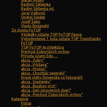
Štefan Roško
Radimír Siklienka
Radim Siklienka ml.
Juraj Valkovič
Ondrej Sládek
Jozef Šabo
Vlado Bošanský
Zo života FoTOP
Výsledky súťaže TOP FoTOP Fauna
Vyhodnotenie 1. kola súťaže TOP Topoľčianky
FoTOP
TOP FoTOP Architektúra
Prechod Zoborských vrchov
Príroda očami Edu …
akcia „Zubry“
akcia „Výstava“
akcia „Hrušov“
akcia „Chochláč severský“
Dravé vtáky Slovenska vo fotografii
akcia „Snežienky“
akcia „Bujakov vrch“
akcia „Deň otvorených dverí“
akcia „Prechod Zoborských vrchov“
Kategórie
Fotop