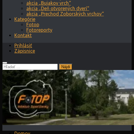
akcia „Bujakov vrch“
akcia „Deň otvorených dverí“
akcia „Prechod Zoborských vrchov“
Kategórie
Fotop
Fotoreporty
Kontakt
Prihlásiť
Zápisnice
Hľadať:
Domov