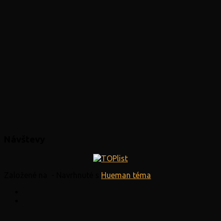
Návštevy
Založené na
- Navrhnuté s
Hueman téma