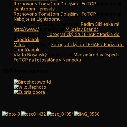
Rozhovor s Tomášom Dolejším | FoTOP
komentoval
Lightroom – presety
Rozhovor s Tomášom Dolejším | FoTOP
komentoval
Nebojte sa Lightroomu
Ing.Josef Podvalský
komentoval
Radim Siklienka ml.
http://www./
komentoval
Miloslav Brandt
Sixi
komentoval
Fotografický titul EFIAP z Paríža do
Topoľčianok
Miloš
komentoval
Fotografický titul EFIAP z Paríža do
Topoľčianok
Vlado Bošanský
komentoval
Medzinárodný úspech
FoTOP na fotosalóne v Nemecku
Obľúbené servery