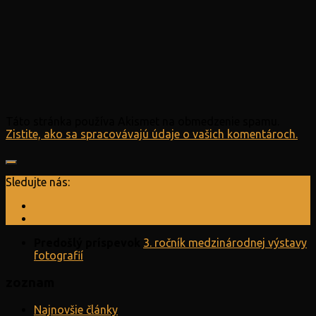
Táto stránka používa Akismet na obmedzenie spamu.
Zistite, ako sa spracovávajú údaje o vašich komentároch.
Sledujte nás:
Predošlý príspevok
3. ročník medzinárodnej výstavy
fotografií
zoznam
Najnovšie články