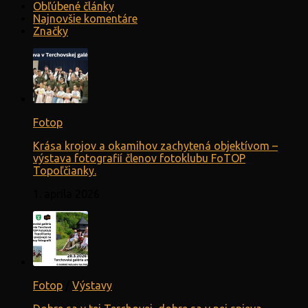
Obľúbené články
Najnovšie komentáre
Značky
Fotop
Krása krojov a okamihov zachytená objektívom –
výstava fotografií členov fotoklubu FoTOP
Topoľčianky.
1. apríla 2026
Fotop
/
Výstavy