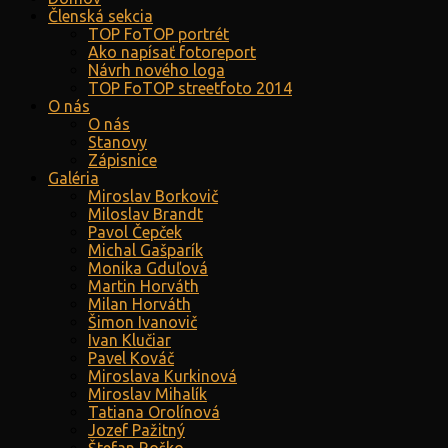
Členská sekcia
TOP FoTOP portrét
Ako napísať fotoreport
Návrh nového loga
TOP FoTOP streetfoto 2014
O nás
O nás
Stanovy
Zápisnice
Galéria
Miroslav Borkovič
Miloslav Brandt
Pavol Čepček
Michal Gašparík
Monika Gduľová
Martin Horváth
Milan Horváth
Šimon Ivanovič
Ivan Klučiar
Pavel Kováč
Miroslava Kurkinová
Miroslav Mihalík
Tatiana Orolínová
Jozef Pažitný