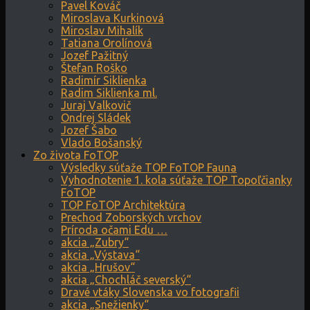
Pavel Kováč
Miroslava Kurkinová
Miroslav Mihalík
Tatiana Orolínová
Jozef Pažitný
Štefan Roško
Radimír Siklienka
Radim Siklienka ml.
Juraj Valkovič
Ondrej Sládek
Jozef Šabo
Vlado Bošanský
Zo života FoTOP
Výsledky súťaže TOP FoTOP Fauna
Vyhodnotenie 1. kola súťaže TOP Topoľčianky
FoTOP
TOP FoTOP Architektúra
Prechod Zoborských vrchov
Príroda očami Edu …
akcia „Zubry“
akcia „Výstava“
akcia „Hrušov“
akcia „Chochláč severský“
Dravé vtáky Slovenska vo fotografii
akcia „Snežienky“