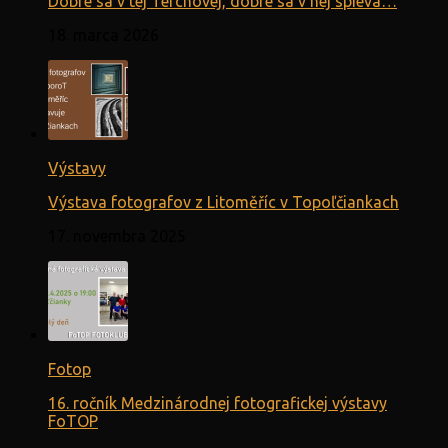
Dobre sa v tej Terchovej, dobre sa v nej spieva…
18. marca 2026
Výstavy
Výstava fotografov z Litoměříc v Topoľčiankach
17. novembra 2025
Fotop
16. ročník Medzinárodnej fotografickej výstavy
FoTOP