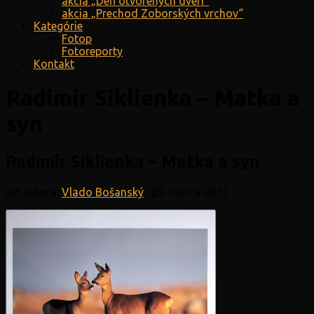
akcia „Deň otvorených dverí“
akcia „Prechod Zoborských vrchov“
Kategórie
Fotop
Fotoreporty
Kontakt
Radimir Siklienka – Matka a
syn
Radimir Siklienka – Matka a syn
od autora:
Vlado Bošanský
·
25. marca 2012