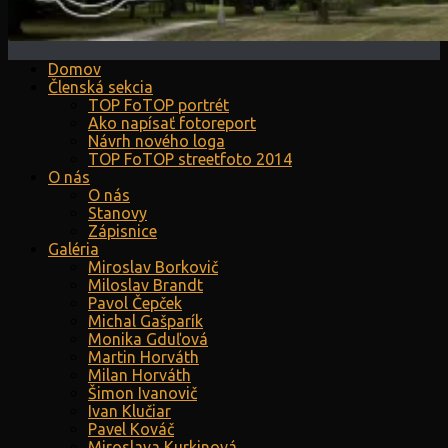
Domov
Členská sekcia
TOP FoTOP portrét
Ako napísať fotoreport
Návrh nového loga
TOP FoTOP streetfoto 2014
O nás
O nás
Stanovy
Zápisnice
Galéria
Miroslav Borkovič
Miloslav Brandt
Pavol Čepček
Michal Gašparík
Monika Gduľová
Martin Horváth
Milan Horváth
Šimon Ivanovič
Ivan Klučiar
Pavel Kováč
Miroslava Kurkinová