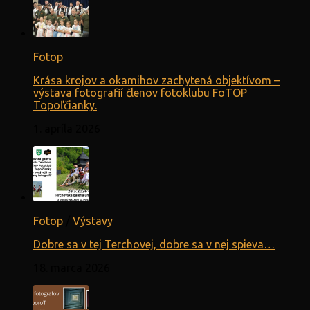
Fotop
Krása krojov a okamihov zachytená objektívom –
výstava fotografií členov fotoklubu FoTOP
Topoľčianky.
1. apríla 2026
Fotop
/
Výstavy
Dobre sa v tej Terchovej, dobre sa v nej spieva…
18. marca 2026