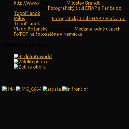
http://www./
komentoval
Miloslav Brandt
Sixi
komentoval
Fotografický titul EFIAP z Paríža do
Topoľčianok
Miloš
komentoval
Fotografický titul EFIAP z Paríža do
Topoľčianok
Vlado Bošanský
komentoval
Medzinárodný úspech
FoTOP na fotosalóne v Nemecku
Obľúbené servery