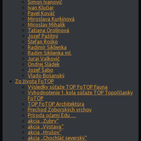
Šimon Ivanovič
Ivan Klučiar
Pavel Kováč
Miroslava Kurkinová
Miroslav Mihalík
Tatiana Orolínová
Jozef Pažitný
Štefan Roško
Radimír Siklienka
Radim Siklienka ml.
Juraj Valkovič
Ondrej Sládek
Jozef Šabo
Vlado Bošanský
Zo života FoTOP
Výsledky súťaže TOP FoTOP Fauna
Vyhodnotenie 1. kola súťaže TOP Topoľčianky
FoTOP
TOP FoTOP Architektúra
Prechod Zoborských vrchov
Príroda očami Edu …
akcia „Zubry“
akcia „Výstava“
akcia „Hrušov“
akcia „Chochláč severský“