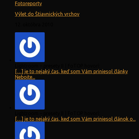
Fotoreporty
Výlet do Štiavnických vrchov
12. októbra 2010
Lightroom – presety II | FoTOP hovorí:
[…] je to nejaký čas, keď som Vám priniesol články
Nebojte...
Lightroom – presety II | FoTOP hovorí:
[…] je to nejaký čas, keď som Vám priniesol článok o...