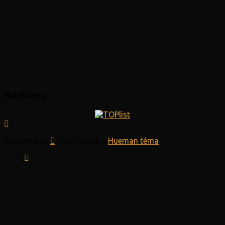
Návštevy
Založené na
- Navrhnuté s
Hueman téma