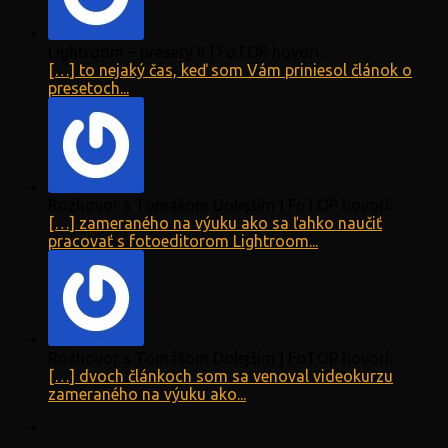
Lightroom – presety II | FoTOP hovorí:
[…] to nejaký čas, keď som Vám priniesol článok o
presetoch...
Rozhovor s Tomášom Dolejším | FoTOP hovorí:
[…] zameraného na výuku ako sa ľahko naučiť
pracovať s fotoeditorom Lightroom...
Rozhovor s Tomášom Dolejším | FoTOP hovorí:
[…] dvoch článkoch som sa venoval videokurzu
zameraného na výuku ako...