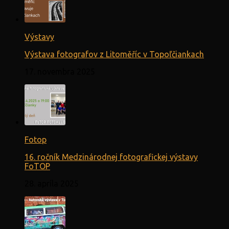
Výstavy
Výstava fotografov z Litoměříc v Topoľčiankach
17. novembra 2025
Fotop
16. ročník Medzinárodnej fotografickej výstavy
FoTOP
28. apríla 2025