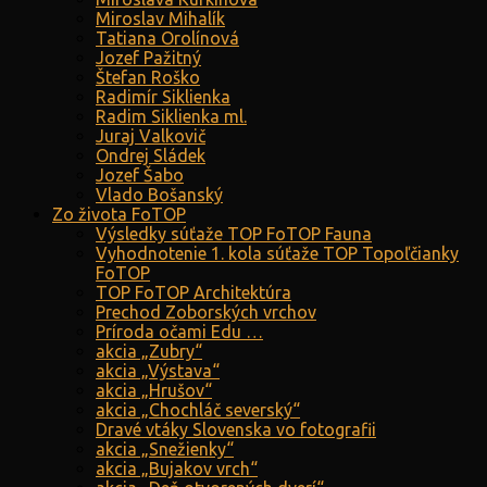
Miroslav Mihalík
Tatiana Orolínová
Jozef Pažitný
Štefan Roško
Radimír Siklienka
Radim Siklienka ml.
Juraj Valkovič
Ondrej Sládek
Jozef Šabo
Vlado Bošanský
Zo života FoTOP
Výsledky súťaže TOP FoTOP Fauna
Vyhodnotenie 1. kola súťaže TOP Topoľčianky
FoTOP
TOP FoTOP Architektúra
Prechod Zoborských vrchov
Príroda očami Edu …
akcia „Zubry“
akcia „Výstava“
akcia „Hrušov“
akcia „Chochláč severský“
Dravé vtáky Slovenska vo fotografii
akcia „Snežienky“
akcia „Bujakov vrch“