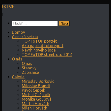
Preskočiť
FoTOP
na
obsah
Hľadať:
Domov
Členská sekcia
TOP FoTOP portrét
Ako napísať fotoreport
Návrh nového loga
TOP FoTOP streetfoto 2014
O nás
O nás
Stanovy
Zápisnice
Galéria
Miroslav Borkovič
Miloslav Brandt
Pavol Čepček
Michal Gašparík
Monika Gduľová
Martin Horváth
Milan Horváth