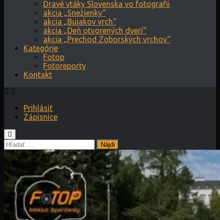
Dravé vtáky Slovenska vo fotografii
akcia „Snežienky“
akcia „Bujakov vrch“
akcia „Deň otvorených dverí“
akcia „Prechod Zoborských vrchov“
Kategórie
Fotop
Fotoreporty
Kontakt
Prihlásiť
Zápisnice
Hľadať: