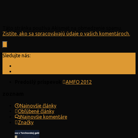
Táto stránka používa Akismet na obmedzenie spamu.
Zistite, ako sa spracovávajú údaje o vašich komentároch.
Sledujte nás:
Predošlý príspevok
AMFO 2012
zoznam
Najnovšie články
Obľúbené články
Najnovšie komentáre
Značky