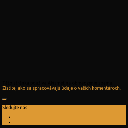
Táto stránka používa Akismet na obmedzenie spamu.
Zistite, ako sa spracovávajú údaje o vašich komentároch.
Sledujte nás: