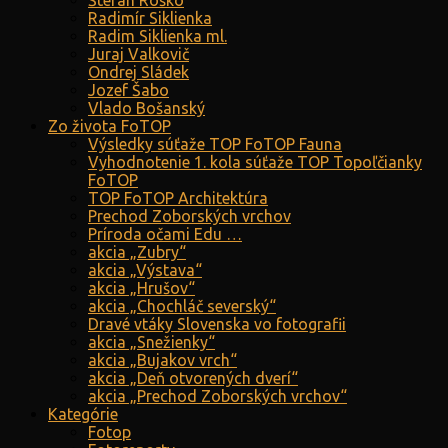
Štefan Roško
Radimír Siklienka
Radim Siklienka ml.
Juraj Valkovič
Ondrej Sládek
Jozef Šabo
Vlado Bošanský
Zo života FoTOP
Výsledky súťaže TOP FoTOP Fauna
Vyhodnotenie 1. kola súťaže TOP Topoľčianky
FoTOP
TOP FoTOP Architektúra
Prechod Zoborských vrchov
Príroda očami Edu …
akcia „Zubry“
akcia „Výstava“
akcia „Hrušov“
akcia „Chochláč severský“
Dravé vtáky Slovenska vo fotografii
akcia „Snežienky“
akcia „Bujakov vrch“
akcia „Deň otvorených dverí“
akcia „Prechod Zoborských vrchov“
Kategórie
Fotop