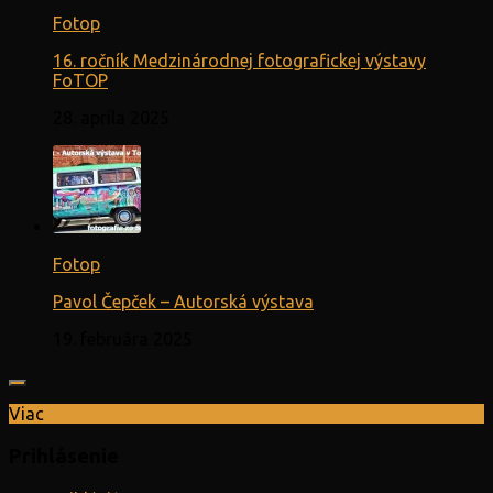
Fotop
16. ročník Medzinárodnej fotografickej výstavy
FoTOP
28. apríla 2025
Fotop
Pavol Čepček – Autorská výstava
19. februára 2025
Viac
Prihlásenie