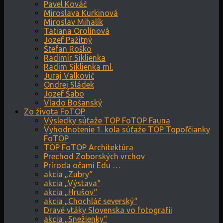
Pavel Kováč
Miroslava Kurkinová
Miroslav Mihalík
Tatiana Orolínová
Jozef Pažitný
Štefan Roško
Radimír Siklienka
Radim Siklienka ml.
Juraj Valkovič
Ondrej Sládek
Jozef Šabo
Vlado Bošanský
Zo života FoTOP
Výsledky súťaže TOP FoTOP Fauna
Vyhodnotenie 1. kola súťaže TOP Topoľčianky
FoTOP
TOP FoTOP Architektúra
Prechod Zoborských vrchov
Príroda očami Edu …
akcia „Zubry“
akcia „Výstava“
akcia „Hrušov“
akcia „Chochláč severský“
Dravé vtáky Slovenska vo fotografii
akcia „Snežienky“