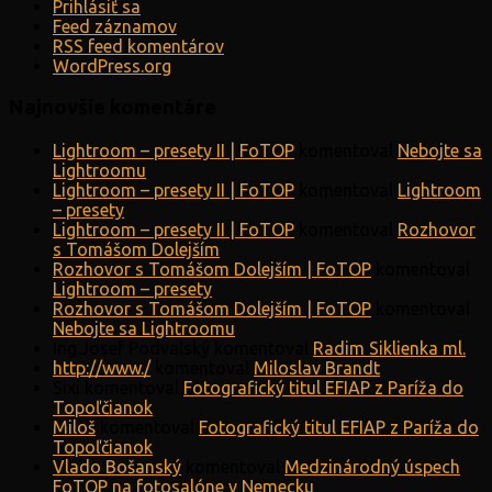
Prihlásiť sa
Feed záznamov
RSS feed komentárov
WordPress.org
Najnovšie komentáre
Lightroom – presety II | FoTOP
komentoval
Nebojte sa
Lightroomu
Lightroom – presety II | FoTOP
komentoval
Lightroom
– presety
Lightroom – presety II | FoTOP
komentoval
Rozhovor
s Tomášom Dolejším
Rozhovor s Tomášom Dolejším | FoTOP
komentoval
Lightroom – presety
Rozhovor s Tomášom Dolejším | FoTOP
komentoval
Nebojte sa Lightroomu
Ing.Josef Podvalský
komentoval
Radim Siklienka ml.
http://www./
komentoval
Miloslav Brandt
Sixi
komentoval
Fotografický titul EFIAP z Paríža do
Topoľčianok
Miloš
komentoval
Fotografický titul EFIAP z Paríža do
Topoľčianok
Vlado Bošanský
komentoval
Medzinárodný úspech
FoTOP na fotosalóne v Nemecku