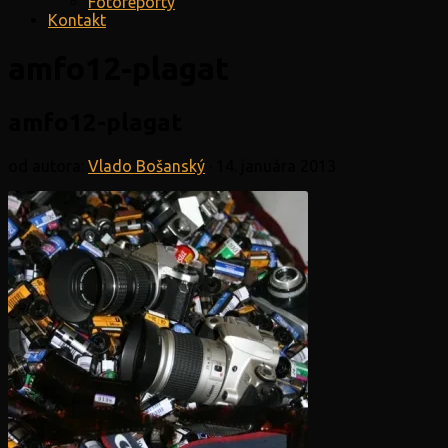
Fotoreporty
Kontakt
amfo12-plagat
amfo12-plagat
od autora:
Vlado Bošanský
·
14. januára 2013