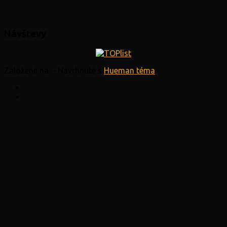
Návštevy
Založené na
- Navrhnuté s
Hueman téma