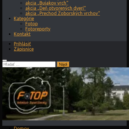
akcia „Bujakov vrch“
akcia „Deň otvorených dverí“
akcia „Prechod Zoborských vrchov“
Kategórie
Fotop
Fotoreporty
Kontakt
Prihlásiť
Zápisnice
Hľadať:
Domov