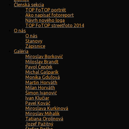
Členská sekcia
TOP FoTOP portrét
Ako napísať fotoreport
Návrh nového loga
TOP FoTOP streetfoto 2014
O nás
O nás
Stanovy
Zápisnice
Galéria
Miroslav Borkovič
Miloslav Brandt
Pavol Čepček
Michal Gašparík
Monika Gduľová
Martin Horváth
Milan Horváth
Šimon Ivanovič
Ivan Klučiar
Pavel Kováč
Miroslava Kurkinová
Miroslav Mihalík
Tatiana Orolínová
Jozef Pažitný