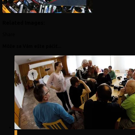
Related Images:
Share
Môže sa Vám ešte páčiť...
0