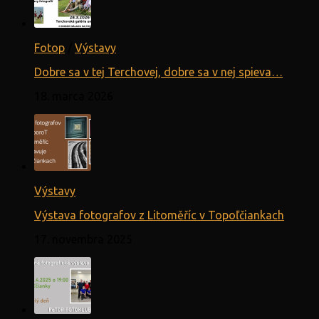
Fotop
/
Výstavy
Dobre sa v tej Terchovej, dobre sa v nej spieva…
18. marca 2026
Výstavy
Výstava fotografov z Litoměříc v Topoľčiankach
17. novembra 2025