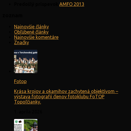
Predošlý príspevok
AMFO 2013
zoznam
Najnovšie články
Obľúbené články
Najnovšie komentáre
Značky
Fotop
Krása krojov a okamihov zachytená objektívom –
výstava fotografií členov fotoklubu FoTOP
Topoľčianky.
1. apríla 2026