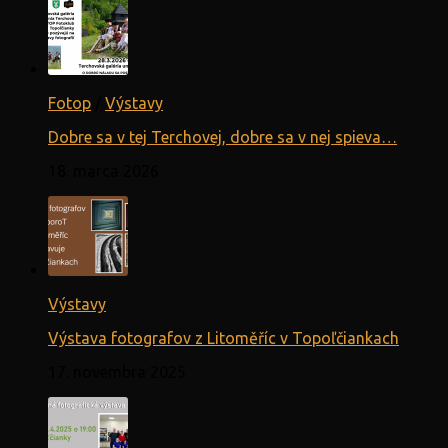
Fotop
/
Výstavy
Dobre sa v tej Terchovej, dobre sa v nej spieva…
18. marca 2026
Výstavy
Výstava fotografov z Litoměříc v Topoľčiankach
17. novembra 2025