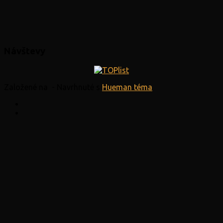
Návštevy
Založené na
- Navrhnuté s
Hueman téma