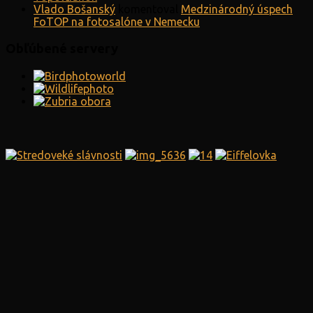
Vlado Bošanský
komentoval
Medzinárodný úspech
FoTOP na fotosalóne v Nemecku
Obľúbené servery