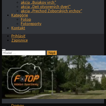
akcia „Bujakov vrch“
akcia „Deň otvorených dverí“
akcia „Prechod Zoborských vrchov“
Kategórie
Fotop
Fotoreporty
Kontakt
Prihlásiť
Zápisnice
Hľadať:
Domov