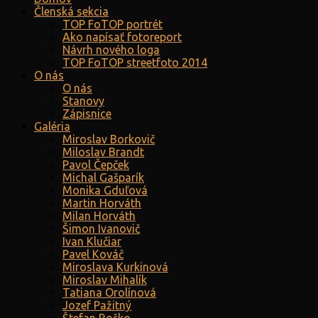
Členská sekcia
TOP FoTOP portrét
Ako napísať fotoreport
Návrh nového loga
TOP FoTOP streetfoto 2014
O nás
O nás
Stanovy
Zápisnice
Galéria
Miroslav Borkovič
Miloslav Brandt
Pavol Čepček
Michal Gašparík
Monika Gduľová
Martin Horváth
Milan Horváth
Šimon Ivanovič
Ivan Klučiar
Pavel Kováč
Miroslava Kurkinová
Miroslav Mihalík
Tatiana Orolínová
Jozef Pažitný