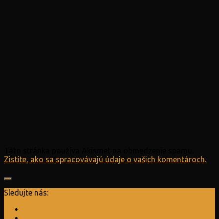
Táto stránka používa Akismet na obmedzenie spamu.
Zistite, ako sa spracovávajú údaje o vašich komentároch.
Sledujte nás: