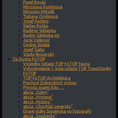
Pavel Kováč
Miroslava Kurkinová
Miroslav Mihalík
Tatiana Orolínová
Jozef Pažitný
Štefan Roško
Radimír Siklienka
Radim Siklienka ml.
Juraj Valkovič
Ondrej Sládek
Jozef Šabo
Vlado Bošanský
Zo života FoTOP
Výsledky súťaže TOP FoTOP Fauna
Vyhodnotenie 1. kola súťaže TOP Topoľčianky
FoTOP
TOP FoTOP Architektúra
Prechod Zoborských vrchov
Príroda očami Edu …
akcia „Zubry“
akcia „Výstava“
akcia „Hrušov“
akcia „Chochláč severský“
Dravé vtáky Slovenska vo fotografii
akcia „Snežienky“