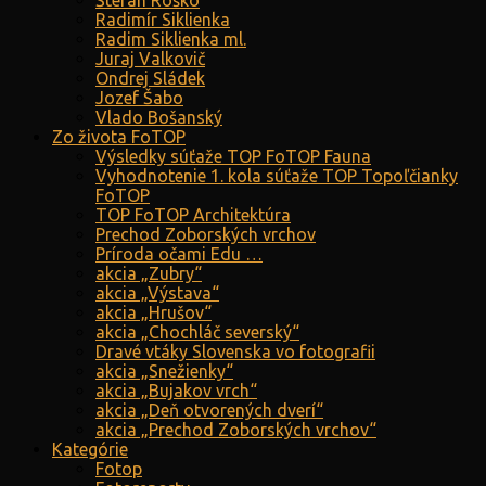
Štefan Roško
Radimír Siklienka
Radim Siklienka ml.
Juraj Valkovič
Ondrej Sládek
Jozef Šabo
Vlado Bošanský
Zo života FoTOP
Výsledky súťaže TOP FoTOP Fauna
Vyhodnotenie 1. kola súťaže TOP Topoľčianky
FoTOP
TOP FoTOP Architektúra
Prechod Zoborských vrchov
Príroda očami Edu …
akcia „Zubry“
akcia „Výstava“
akcia „Hrušov“
akcia „Chochláč severský“
Dravé vtáky Slovenska vo fotografii
akcia „Snežienky“
akcia „Bujakov vrch“
akcia „Deň otvorených dverí“
akcia „Prechod Zoborských vrchov“
Kategórie
Fotop