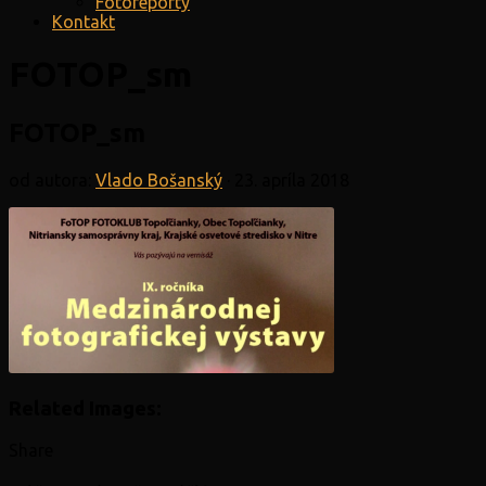
Fotoreporty
Kontakt
FOTOP_sm
FOTOP_sm
od autora:
Vlado Bošanský
·
23. apríla 2018
Related Images:
Share