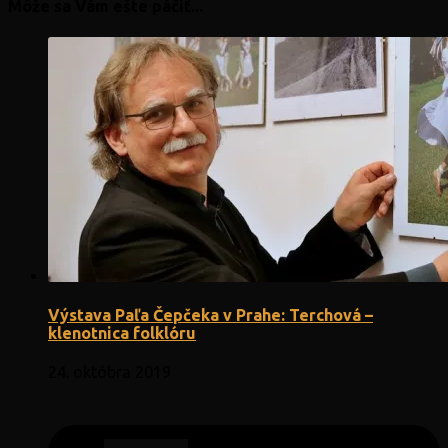
Môže sa Vám ešte páčiť...
Výstava Paľa Čepčeka v Prahe: Terchová –
klenotnica folklóru
24. októbra 2019