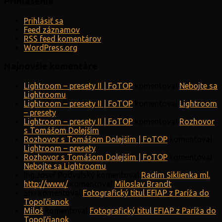
Prihlásenie
Prihlásiť sa
Feed záznamov
RSS feed komentárov
WordPress.org
Najnovšie komentáre
Lightroom – presety II | FoTOP
komentoval
Nebojte sa
Lightroomu
Lightroom – presety II | FoTOP
komentoval
Lightroom
– presety
Lightroom – presety II | FoTOP
komentoval
Rozhovor
s Tomášom Dolejším
Rozhovor s Tomášom Dolejším | FoTOP
komentoval
Lightroom – presety
Rozhovor s Tomášom Dolejším | FoTOP
komentoval
Nebojte sa Lightroomu
Ing.Josef Podvalský
komentoval
Radim Siklienka ml.
http://www./
komentoval
Miloslav Brandt
Sixi
komentoval
Fotografický titul EFIAP z Paríža do
Topoľčianok
Miloš
komentoval
Fotografický titul EFIAP z Paríža do
Topoľčianok