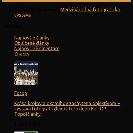
Predošlý príspevok
Medzinárodná fotografická
výstava
zoznam
Najnovšie články
Obľúbené články
Najnovšie komentáre
Značky
Fotop
Krása krojov a okamihov zachytená objektívom –
výstava fotografií členov fotoklubu FoTOP
Topoľčianky.
1. apríla 2026