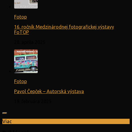
Fotop
16. ročník Medzinárodnej fotografickej výstavy
FoTOP
28. apríla 2025
Fotop
Pavol Čepček – Autorská výstava
19. februára 2025
Viac