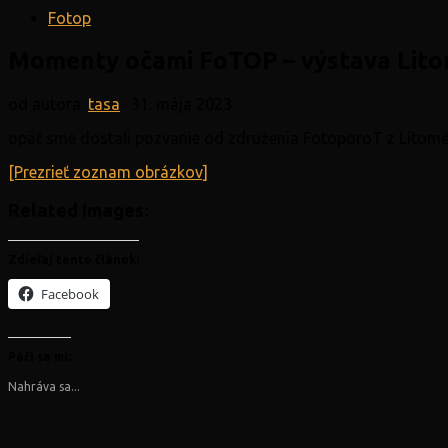
Fotop
Momenty očami FoTOP – výstava Lito
od autora:
tasa
·
31. mája 2023
opäť sme dostali pozvanie od združenia FotoporoT z Litoměř
[Prezrieť zoznam obrázkov]
Related Images:
Zdieľaj tento článok:
Facebook
Páči sa mi:
Nahráva sa...