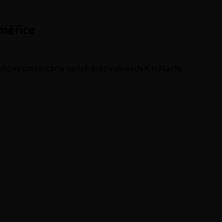
měřice
íc na prezentáciu našich prác v diveade K.H.Máchy.