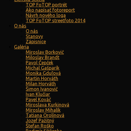
TOP FoTOP portrét
Ako napísať fotoreport
Návrh nového loga
TOP FoTOP streetfoto 2014
O nás
O nás
Stanovy
Zápisnice
Galéria
Miroslav Borkovič
Miloslav Brandt
Pavol Čepček
Michal Gašparík
Monika Gduľová
Martin Horváth
Milan Horváth
Šimon Ivanovič
Ivan Klučiar
Pavel Kováč
Miroslava Kurkinová
Miroslav Mihalík
Tatiana Orolínová
Jozef Pažitný
Štefan Roško