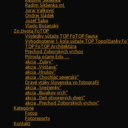
Radimír Siklienka
Radim Siklienka ml.
Juraj Valkovič
Ondrej Sládek
Jozef Šabo
Vlado Bošanský
Zo života FoTOP
Výsledky súťaže TOP FoTOP Fauna
Vyhodnotenie 1. kola súťaže TOP Topoľčianky F
TOP FoTOP Architektúra
Prechod Zoborských vrchov
Príroda očami Edu …
akcia „Zubry“
akcia „Výstava“
akcia „Hrušov“
akcia „Chochláč severský“
Dravé vtáky Slovenska vo fotografii
akcia „Snežienky“
akcia „Bujakov vrch“
akcia „Deň otvorených dverí“
akcia „Prechod Zoborských vrchov“
Kategórie
Fotop
Fotoreporty
Kontakt