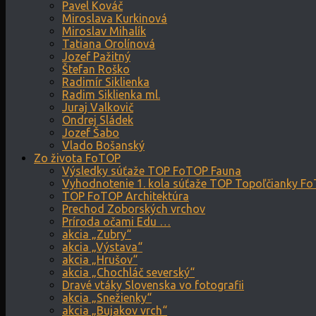
Pavel Kováč
Miroslava Kurkinová
Miroslav Mihalík
Tatiana Orolínová
Jozef Pažitný
Štefan Roško
Radimír Siklienka
Radim Siklienka ml.
Juraj Valkovič
Ondrej Sládek
Jozef Šabo
Vlado Bošanský
Zo života FoTOP
Výsledky súťaže TOP FoTOP Fauna
Vyhodnotenie 1. kola súťaže TOP Topoľčianky F
TOP FoTOP Architektúra
Prechod Zoborských vrchov
Príroda očami Edu …
akcia „Zubry“
akcia „Výstava“
akcia „Hrušov“
akcia „Chochláč severský“
Dravé vtáky Slovenska vo fotografii
akcia „Snežienky“
akcia „Bujakov vrch“