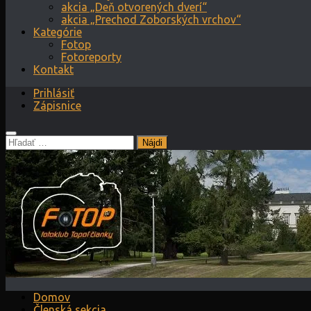
akcia „Deň otvorených dverí“
akcia „Prechod Zoborských vrchov“
Kategórie
Fotop
Fotoreporty
Kontakt
Prihlásiť
Zápisnice
Hľadať:
Domov
Členská sekcia