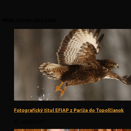
Môže sa Vám ešte páčiť...
Fotografický titul EFIAP z Paríža do Topoľčianok
25. apríla 2015