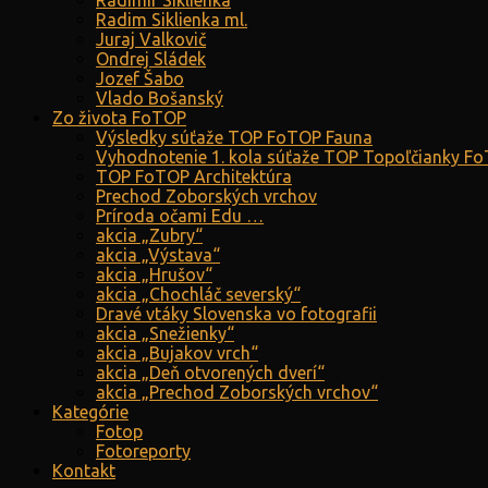
Radimír Siklienka
Radim Siklienka ml.
Juraj Valkovič
Ondrej Sládek
Jozef Šabo
Vlado Bošanský
Zo života FoTOP
Výsledky súťaže TOP FoTOP Fauna
Vyhodnotenie 1. kola súťaže TOP Topoľčianky F
TOP FoTOP Architektúra
Prechod Zoborských vrchov
Príroda očami Edu …
akcia „Zubry“
akcia „Výstava“
akcia „Hrušov“
akcia „Chochláč severský“
Dravé vtáky Slovenska vo fotografii
akcia „Snežienky“
akcia „Bujakov vrch“
akcia „Deň otvorených dverí“
akcia „Prechod Zoborských vrchov“
Kategórie
Fotop
Fotoreporty
Kontakt