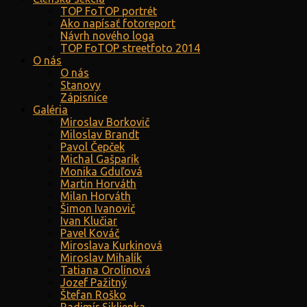
TOP FoTOP portrét
Ako napísať fotoreport
Návrh nového loga
TOP FoTOP streetfoto 2014
O nás
O nás
Stanovy
Zápisnice
Galéria
Miroslav Borkovič
Miloslav Brandt
Pavol Čepček
Michal Gašparík
Monika Gduľová
Martin Horváth
Milan Horváth
Šimon Ivanovič
Ivan Klučiar
Pavel Kováč
Miroslava Kurkinová
Miroslav Mihalík
Tatiana Orolínová
Jozef Pažitný
Štefan Roško