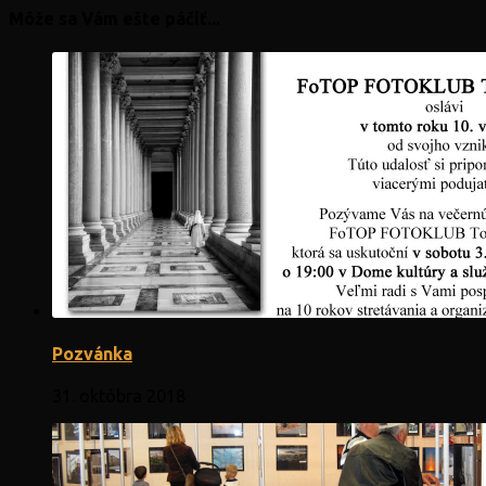
Môže sa Vám ešte páčiť...
Pozvánka
31. októbra 2018