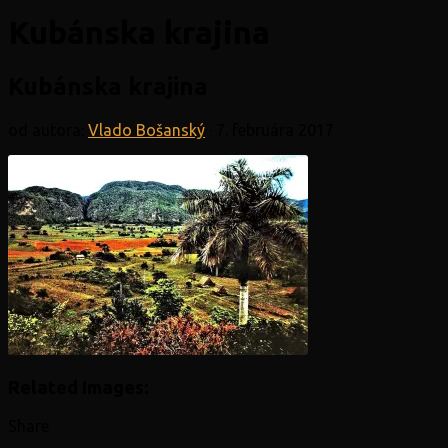
Kubánska krajina
Kubánska krajina
od autora:
Vlado Bošanský
·
7. februára 2017
Related Images:
Share