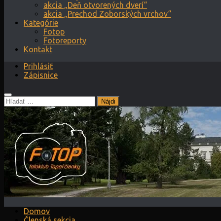
akcia „Deň otvorených dverí“
akcia „Prechod Zoborských vrchov“
Kategórie
Fotop
Fotoreporty
Kontakt
Prihlásiť
Zápisnice
Hľadať:
Domov
Členská sekcia