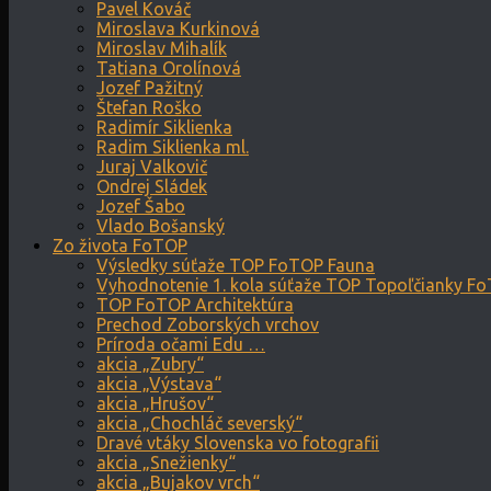
Pavel Kováč
Miroslava Kurkinová
Miroslav Mihalík
Tatiana Orolínová
Jozef Pažitný
Štefan Roško
Radimír Siklienka
Radim Siklienka ml.
Juraj Valkovič
Ondrej Sládek
Jozef Šabo
Vlado Bošanský
Zo života FoTOP
Výsledky súťaže TOP FoTOP Fauna
Vyhodnotenie 1. kola súťaže TOP Topoľčianky F
TOP FoTOP Architektúra
Prechod Zoborských vrchov
Príroda očami Edu …
akcia „Zubry“
akcia „Výstava“
akcia „Hrušov“
akcia „Chochláč severský“
Dravé vtáky Slovenska vo fotografii
akcia „Snežienky“
akcia „Bujakov vrch“