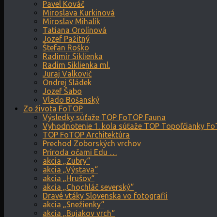
Pavel Kováč
Miroslava Kurkinová
Miroslav Mihalík
Tatiana Orolínová
Jozef Pažitný
Štefan Roško
Radimír Siklienka
Radim Siklienka ml.
Juraj Valkovič
Ondrej Sládek
Jozef Šabo
Vlado Bošanský
Zo života FoTOP
Výsledky súťaže TOP FoTOP Fauna
Vyhodnotenie 1. kola súťaže TOP Topoľčianky F
TOP FoTOP Architektúra
Prechod Zoborských vrchov
Príroda očami Edu …
akcia „Zubry“
akcia „Výstava“
akcia „Hrušov“
akcia „Chochláč severský“
Dravé vtáky Slovenska vo fotografii
akcia „Snežienky“
akcia „Bujakov vrch“