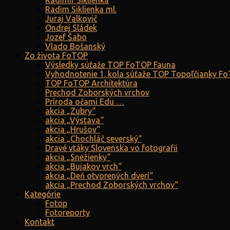
Radimír Siklienka
Radim Siklienka ml.
Juraj Valkovič
Ondrej Sládek
Jozef Šabo
Vlado Bošanský
Zo života FoTOP
Výsledky súťaže TOP FoTOP Fauna
Vyhodnotenie 1. kola súťaže TOP Topoľčianky F
TOP FoTOP Architektúra
Prechod Zoborských vrchov
Príroda očami Edu …
akcia „Zubry“
akcia „Výstava“
akcia „Hrušov“
akcia „Chochláč severský“
Dravé vtáky Slovenska vo fotografii
akcia „Snežienky“
akcia „Bujakov vrch“
akcia „Deň otvorených dverí“
akcia „Prechod Zoborských vrchov“
Kategórie
Fotop
Fotoreporty
Kontakt