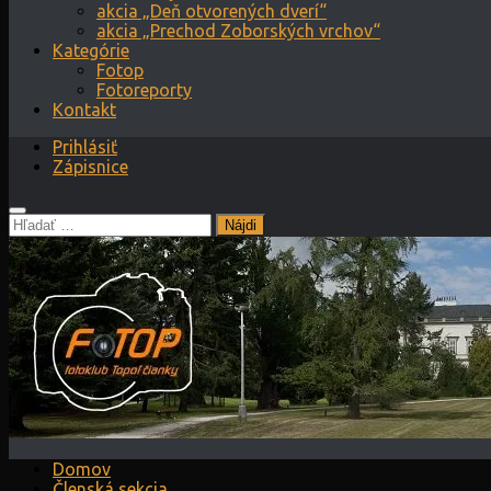
akcia „Deň otvorených dverí“
akcia „Prechod Zoborských vrchov“
Kategórie
Fotop
Fotoreporty
Kontakt
Prihlásiť
Zápisnice
Hľadať:
Domov
Členská sekcia