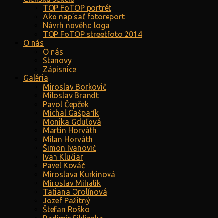
TOP FoTOP portrét
Ako napísať fotoreport
Návrh nového loga
TOP FoTOP streetfoto 2014
O nás
O nás
Stanovy
Zápisnice
Galéria
Miroslav Borkovič
Miloslav Brandt
Pavol Čepček
Michal Gašparík
Monika Gduľová
Martin Horváth
Milan Horváth
Šimon Ivanovič
Ivan Klučiar
Pavel Kováč
Miroslava Kurkinová
Miroslav Mihalík
Tatiana Orolínová
Jozef Pažitný
Štefan Roško