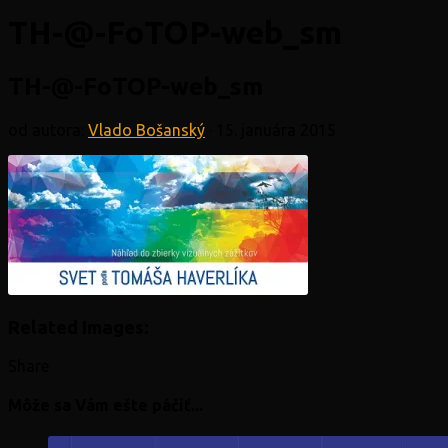
TH-@-FoTOP-web_sm
TH-@-FoTOP-web_sm
od autora:
Vlado Bošanský
·
15. januára 2015
Related Images:
Share
Môže sa Vám ešte páčiť...