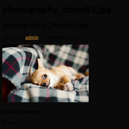
photography_thumb3.jpg
photography_thumb3.jpg
od autora:
admin
·
7. decembra 2015
Related Images:
Share