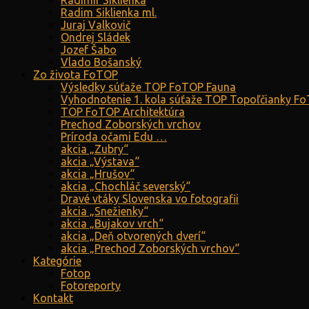
Radimír Siklienka
Radim Siklienka ml.
Juraj Valkovič
Ondrej Sládek
Jozef Šabo
Vlado Bošanský
Zo života FoTOP
Výsledky súťaže TOP FoTOP Fauna
Vyhodnotenie 1. kola súťaže TOP Topoľčianky F
TOP FoTOP Architektúra
Prechod Zoborských vrchov
Príroda očami Edu …
akcia „Zubry“
akcia „Výstava“
akcia „Hrušov“
akcia „Chochláč severský“
Dravé vtáky Slovenska vo fotografii
akcia „Snežienky“
akcia „Bujakov vrch“
akcia „Deň otvorených dverí“
akcia „Prechod Zoborských vrchov“
Kategórie
Fotop
Fotoreporty
Kontakt