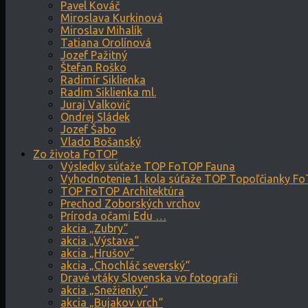
Pavel Kováč
Miroslava Kurkinová
Miroslav Mihalík
Tatiana Orolínová
Jozef Pažitný
Štefan Roško
Radimír Siklienka
Radim Siklienka ml.
Juraj Valkovič
Ondrej Sládek
Jozef Šabo
Vlado Bošanský
Zo života FoTOP
Výsledky súťaže TOP FoTOP Fauna
Vyhodnotenie 1. kola súťaže TOP Topoľčianky F
TOP FoTOP Architektúra
Prechod Zoborských vrchov
Príroda očami Edu …
akcia „Zubry“
akcia „Výstava“
akcia „Hrušov“
akcia „Chochláč severský“
Dravé vtáky Slovenska vo fotografii
akcia „Snežienky“
akcia „Bujakov vrch“