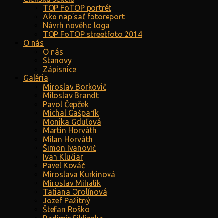
TOP FoTOP portrét
Ako napísať fotoreport
Návrh nového loga
TOP FoTOP streetfoto 2014
O nás
O nás
Stanovy
Zápisnice
Galéria
Miroslav Borkovič
Miloslav Brandt
Pavol Čepček
Michal Gašparík
Monika Gduľová
Martin Horváth
Milan Horváth
Šimon Ivanovič
Ivan Klučiar
Pavel Kováč
Miroslava Kurkinová
Miroslav Mihalík
Tatiana Orolínová
Jozef Pažitný
Štefan Roško