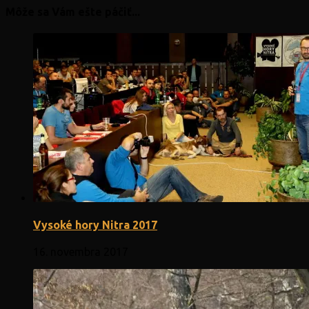
Môže sa Vám ešte páčiť...
Vysoké hory Nitra 2017
16. novembra 2017