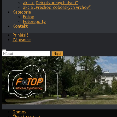
akcia „Deň otvorených dverí“
akcia „Prechod Zoborských vrchov“
Kategórie
Fotop
Fotoreporty
Kontakt
Prihlásiť
Zápisnice
Hľadať:
Domov
Členská sekcia